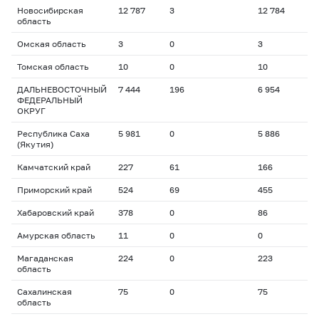
Новосибирская
12 787
3
12 784
область
Омская область
3
0
3
Томская область
10
0
10
ДАЛЬНЕВОСТОЧНЫЙ
7 444
196
6 954
ФЕДЕРАЛЬНЫЙ
ОКРУГ
Республика Саха
5 981
0
5 886
(Якутия)
Камчатский край
227
61
166
Приморский край
524
69
455
Хабаровский край
378
0
86
Амурская область
11
0
0
Магаданская
224
0
223
область
Сахалинская
75
0
75
область