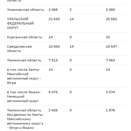
область
Ульяновская область
2 068
2
2 065
УРАЛЬСКИЙ
21 643
14
20 563
ФЕДЕРАЛЬНЫЙ
ОКРУГ
Курганская область
14
0
10
Свердловская
10 843
14
10 547
область
Тюменская область
7 513
0
7 063
в том числе Ханты-
13
0
13
Мансийский
автономный округ -
Югра
в том числе Ямало-
5 074
0
5 074
Ненецкий
автономный округ
Тюменская область
2 426
0
1 976
без данных по Ханты-
Мансийскому
автономному округу
- Югре и Ямало-