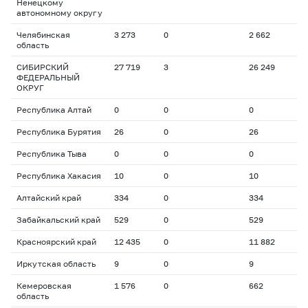
Ненецкому
автономному округу
Челябинская
3 273
0
2 662
область
СИБИРСКИЙ
27 719
3
26 249
ФЕДЕРАЛЬНЫЙ
ОКРУГ
Республика Алтай
0
0
0
Республика Бурятия
26
0
26
Республика Тыва
0
0
0
Республика Хакасия
10
0
10
Алтайский край
334
0
334
Забайкальский край
529
0
529
Красноярский край
12 435
0
11 882
Иркутская область
9
0
9
Кемеровская
1 576
0
662
область