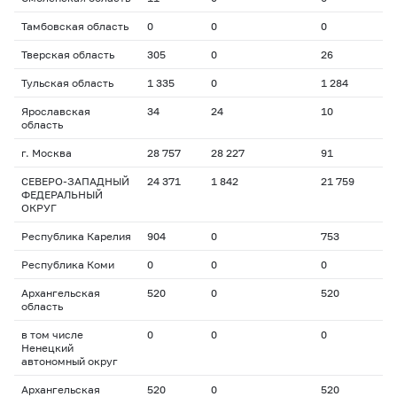
Тамбовская область
0
0
0
Тверская область
305
0
26
Тульская область
1 335
0
1 284
Ярославская
34
24
10
область
г. Москва
28 757
28 227
91
СЕВЕРО-ЗАПАДНЫЙ
24 371
1 842
21 759
ФЕДЕРАЛЬНЫЙ
ОКРУГ
Республика Карелия
904
0
753
Республика Коми
0
0
0
Архангельская
520
0
520
область
в том числе
0
0
0
Ненецкий
автономный округ
Архангельская
520
0
520