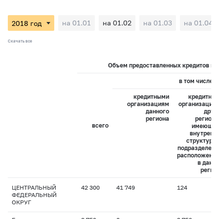
на 01.01
на 01.02
на 01.03
на 01.04
Скачать все
Объем предоставленных кредитов на 
в том числе:
кредитными
кредитны
организациям
организация
данного
друг
региона
регионо
всего
имеющи
внутренн
структурн
подразделени
расположенн
в данн
регио
ЦЕНТРАЛЬНЫЙ
42 300
41 749
124
ФЕДЕРАЛЬНЫЙ
ОКРУГ