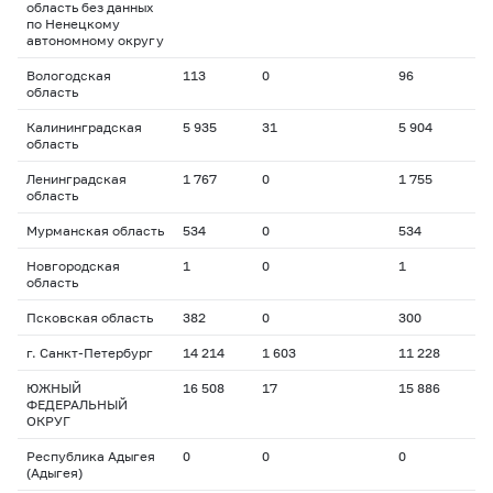
область без данных
по Ненецкому
автономному округу
Вологодская
113
0
96
область
Калининградская
5 935
31
5 904
область
Ленинградская
1 767
0
1 755
область
Мурманская область
534
0
534
Новгородская
1
0
1
область
Псковская область
382
0
300
г. Санкт-Петербург
14 214
1 603
11 228
ЮЖНЫЙ
16 508
17
15 886
ФЕДЕРАЛЬНЫЙ
ОКРУГ
Республика Адыгея
0
0
0
(Адыгея)