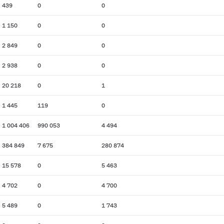
439
0
0
1 150
0
0
2 849
0
0
2 938
0
0
20 218
0
1
1 445
119
0
1 004 406
990 053
4 494
384 849
7 675
280 874
15 578
0
5 463
4 702
0
4 700
5 489
0
1 743