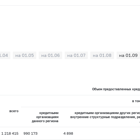
1.04
на 01.05
на 01.06
на 01.07
на 01.08
на 01.09
Объем предоставленных креди
в то
всего
кредитными
кредитными организациями других реги
организациям
внутренние структурные подразделения, р
данного региона
1 218 415
990 173
4 898