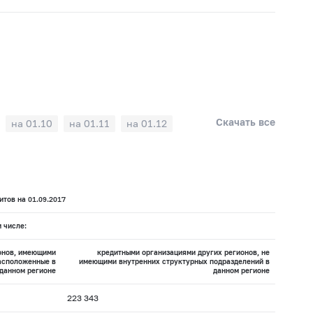
Скачать все
на 01.10
на 01.11
на 01.12
тов на 01.09.2017
м числе:
онов, имеющими
кредитными организациями других регионов, не
асположенные в
имеющими внутренних структурных подразделений в
данном регионе
данном регионе
223 343