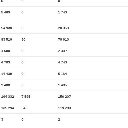
0
0
0
5 489
0
1 743
54 930
0
20 359
83 519
80
78 613
4 588
0
2 397
4 783
0
4 743
14 439
0
5 164
2 488
0
1 485
194 332
7 595
156 207
135 294
545
119 280
3
0
2