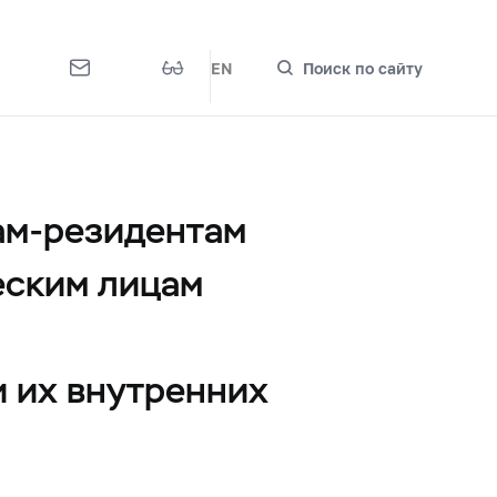
EN
Поиск по сайту
ам-резидентам
еским лицам
и их внутренних