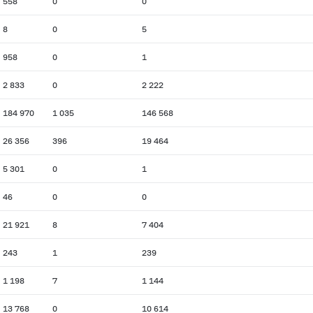
558
0
0
8
0
5
958
0
1
2 833
0
2 222
184 970
1 035
146 568
26 356
396
19 464
5 301
0
1
46
0
0
21 921
8
7 404
243
1
239
1 198
7
1 144
13 768
0
10 614