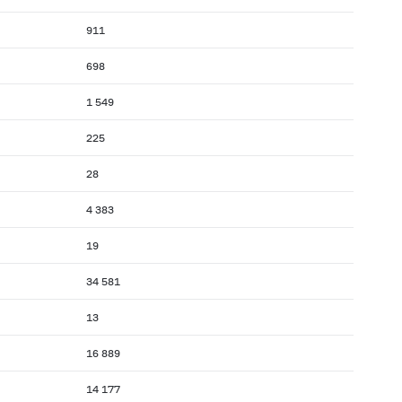
911
698
1 549
225
28
4 383
19
34 581
13
16 889
14 177