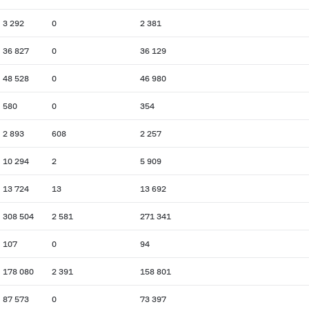
3 292
0
2 381
36 827
0
36 129
48 528
0
46 980
580
0
354
2 893
608
2 257
10 294
2
5 909
13 724
13
13 692
308 504
2 581
271 341
107
0
94
178 080
2 391
158 801
87 573
0
73 397