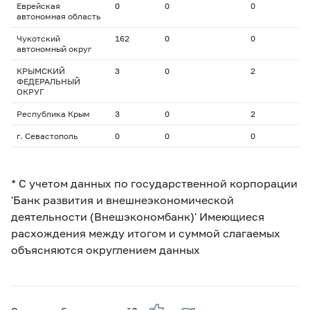
Еврейская
0
0
0
автономная область
Чукотский
162
0
0
автономный округ
КРЫМСКИЙ
3
0
2
ФЕДЕРАЛЬНЫЙ
ОКРУГ
Республика Крым
3
0
2
г. Севастополь
0
0
0
* С учетом данных по государственной корпорации
'Банк развития и внешнеэкономической
деятельности (Внешэкономбанк)' Имеющиеся
расхождения между итогом и суммой слагаемых
объясняются округлением данных