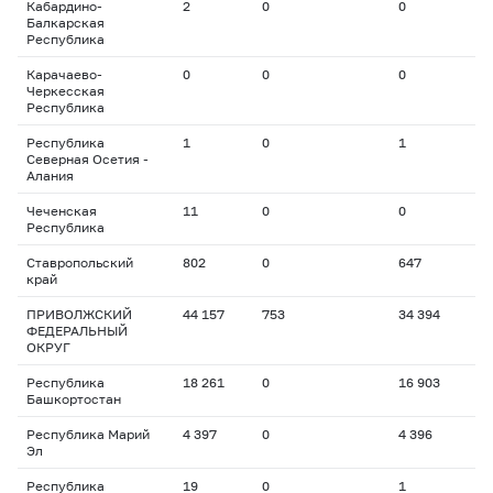
Кабардино-
2
0
0
Балкарская
Республика
Карачаево-
0
0
0
Черкесская
Республика
Республика
1
0
1
Северная Осетия -
Алания
Чеченская
11
0
0
Республика
Ставропольский
802
0
647
край
ПРИВОЛЖСКИЙ
44 157
753
34 394
ФЕДЕРАЛЬНЫЙ
ОКРУГ
Республика
18 261
0
16 903
Башкортостан
Республика Марий
4 397
0
4 396
Эл
Республика
19
0
1