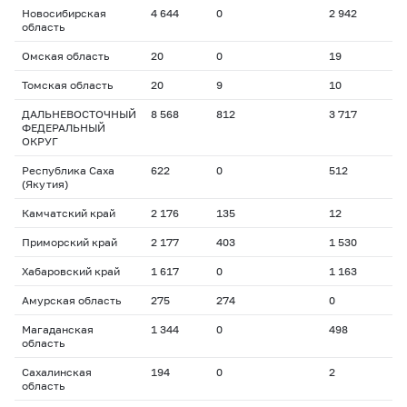
Новосибирская
4 644
0
2 942
область
Омская область
20
0
19
Томская область
20
9
10
ДАЛЬНЕВОСТОЧНЫЙ
8 568
812
3 717
ФЕДЕРАЛЬНЫЙ
ОКРУГ
Республика Саха
622
0
512
(Якутия)
Камчатский край
2 176
135
12
Приморский край
2 177
403
1 530
Хабаровский край
1 617
0
1 163
Амурская область
275
274
0
Магаданская
1 344
0
498
область
Сахалинская
194
0
2
область