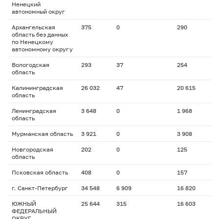
Ненецкий
автономный округ
Архангельская
375
0
290
область без данных
по Ненецкому
автономному округу
Вологодская
293
37
254
область
Калининградская
26 032
47
20 615
область
Ленинградская
3 648
0
1 968
область
Мурманская область
3 921
0
3 908
Новгородская
202
0
125
область
Псковская область
408
0
157
г. Санкт-Петербург
34 548
6 909
16 820
ЮЖНЫЙ
25 644
315
16 603
ФЕДЕРАЛЬНЫЙ
ОКРУГ