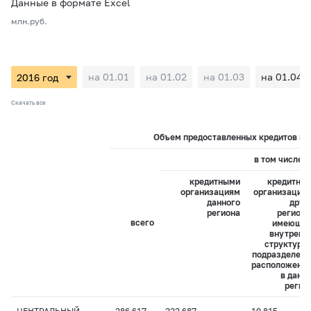
Данные в формате Excel
млн.руб.
на 01.01
на 01.02
на 01.03
на 01.04
Скачать все
Объем предоставленных кредитов на 
в том числе:
кредитными
кредитны
организациям
организация
данного
друг
региона
регионо
всего
имеющи
внутренн
структурн
подразделени
расположенн
в данн
регио
ЦЕНТРАЛЬНЫЙ
286 617
222 687
10 815