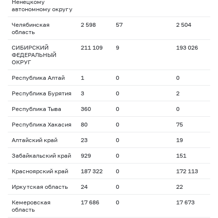
Ненецкому
автономному округу
Челябинская
2 598
57
2 504
область
СИБИРСКИЙ
211 109
9
193 026
ФЕДЕРАЛЬНЫЙ
ОКРУГ
Республика Алтай
1
0
0
Республика Бурятия
3
0
2
Республика Тыва
360
0
0
Республика Хакасия
80
0
75
Алтайский край
23
0
19
Забайкальский край
929
0
151
Красноярский край
187 322
0
172 113
Иркутская область
24
0
22
Кемеровская
17 686
0
17 673
область