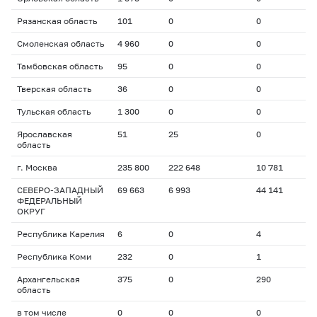
Рязанская область
101
0
0
Смоленская область
4 960
0
0
Тамбовская область
95
0
0
Тверская область
36
0
0
Тульская область
1 300
0
0
Ярославская
51
25
0
область
г. Москва
235 800
222 648
10 781
СЕВЕРО-ЗАПАДНЫЙ
69 663
6 993
44 141
ФЕДЕРАЛЬНЫЙ
ОКРУГ
Республика Карелия
6
0
4
Республика Коми
232
0
1
Архангельская
375
0
290
область
в том числе
0
0
0