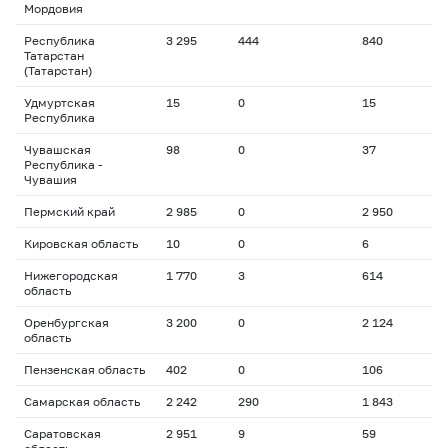
Мордовия
Республика
3 295
444
840
Татарстан
(Татарстан)
Удмуртская
15
0
15
Республика
Чувашская
98
0
37
Республика -
Чувашия
Пермский край
2 985
0
2 950
Кировская область
10
0
6
Нижегородская
1 770
3
614
область
Оренбургская
3 200
0
2 124
область
Пензенская область
402
0
106
Самарская область
2 242
290
1 843
Саратовская
2 951
9
59