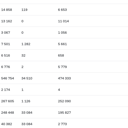
14 858
119
6 653
13 162
0
11 014
3 067
0
1 056
7 501
1 282
5 661
6 516
32
658
6 776
2
5 779
546 754
34 510
474 333
2 174
1
4
267 605
1 126
252 090
248 448
33 084
195 827
40 382
33 084
2 773