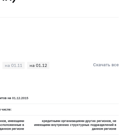
Скачать все
на 01.11
на 01.12
тов на 01.12.2015
м числе:
онов, имеющими
кредитными организациями других регионов, не
асположенные в
имеющими внутренних структурных подразделений в
данном регионе
данном регионе