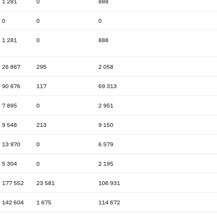
1 281
0
888
0
0
0
1 281
0
888
26 867
295
2 058
90 676
117
69 313
7 895
0
2 951
9 548
213
9 150
13 970
0
6 579
5 304
0
2 195
177 552
23 581
106 931
142 604
1 675
114 672