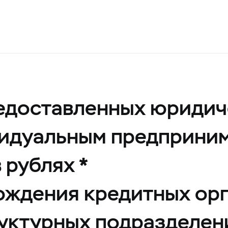
редоставленных юридич
идуальным предприним
 рублях *
хождения кредитных ор
руктурных подразделен