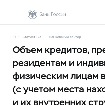
Статистика
Банковский сектор
Объем кредитов, п
резидентам и индив
физическим лицам в
(с учетом места на
и их внутренних ст