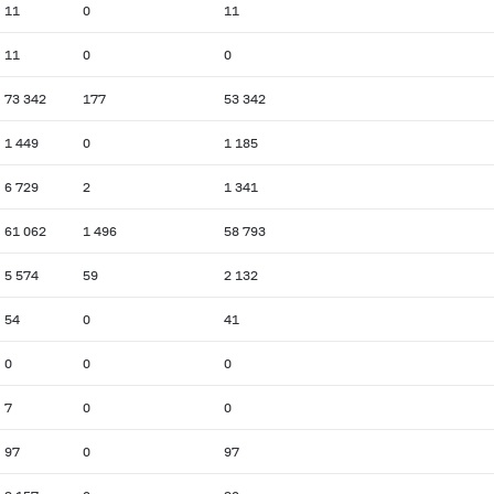
11
0
11
11
0
0
73 342
177
53 342
1 449
0
1 185
6 729
2
1 341
61 062
1 496
58 793
5 574
59
2 132
54
0
41
0
0
0
7
0
0
97
0
97