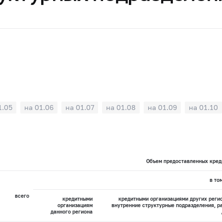
1.05
на 01.06
на 01.07
на 01.08
на 01.09
на 01.10
Объем предоставленных креди
в то
всего
кредитными
кредитными организациями других реги
организациям
внутренние структурные подразделения, р
данного региона