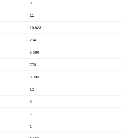
0
11
19 823
264
5 386
773
3 383
12
0
6
1