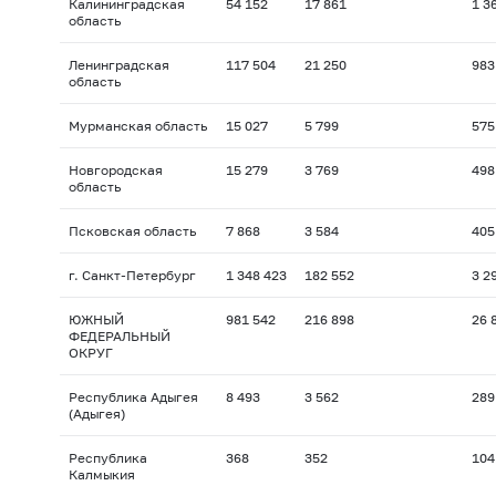
Калининградская
54 152
17 861
1 3
область
Ленинградская
117 504
21 250
983
область
Мурманская область
15 027
5 799
575
Новгородская
15 279
3 769
498
область
Псковская область
7 868
3 584
405
г. Санкт-Петербург
1 348 423
182 552
3 2
ЮЖНЫЙ
981 542
216 898
26 
ФЕДЕРАЛЬНЫЙ
ОКРУГ
Республика Адыгея
8 493
3 562
289
(Адыгея)
Республика
368
352
104
Калмыкия