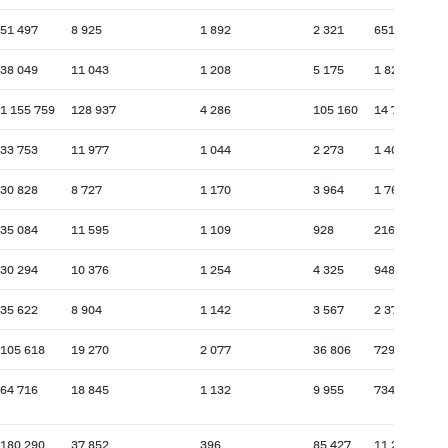
51 497
8 925
1 892
2 321
651
38 049
11 043
1 208
5 175
1 822
1 155 759
128 937
4 286
105 160
14 759
33 753
11 977
1 044
2 273
1 404
30 828
8 727
1 170
3 964
1 760
35 084
11 595
1 109
928
216
30 294
10 376
1 254
4 325
948
35 622
8 904
1 142
3 567
2 375
105 618
19 270
2 077
36 806
729
64 716
18 845
1 132
9 955
734
180 290
37 852
396
85 427
11 262