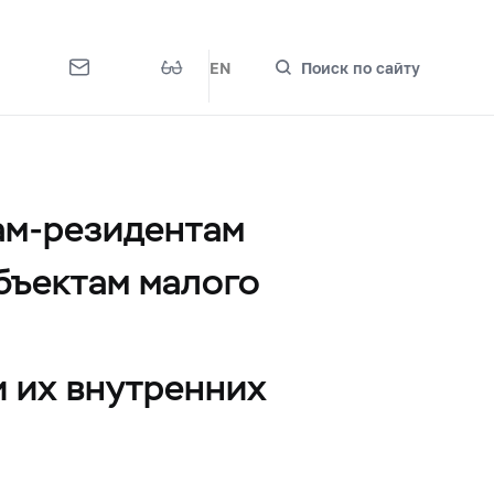
EN
Поиск по сайту
ам-резидентам
бъектам малого
и их внутренних