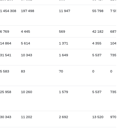
1 454 308
197 498
11 947
55 798
7 557
6 769
4 445
569
42 182
687
14 864
5 614
1 371
4 355
104
31 541
10 343
1 649
5 537
735
5 583
83
70
0
0
25 958
10 260
1 579
5 537
735
30 343
11 202
2 692
13 520
970