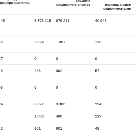
среднего
предпринимателям
предпринимательства
индивидуальным
предпринимателям
645
8 376 115
879 211
40 948
58
2 024
1 497
116
37
0
0
0
13
488
362
57
06
0
0
0
24
3 322
3 303
294
1 076
460
117
82
801
801
48