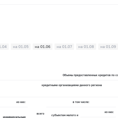
1.04
на 01.05
на 01.06
на 01.07
на 01.08
на 01.09
Объемы предоставленных кредитов по со
кредитными организациями данного региона
из них:
в том числе:
из них:
всего
субъектам малого и
индивидуальным