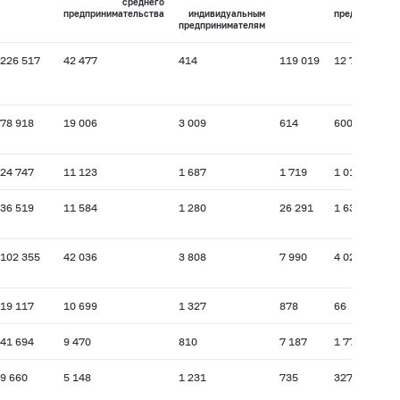
среднего
с
предпринимательства
индивидуальным
предпринимат
предпринимателям
226 517
42 477
414
119 019
12 748
78 918
19 006
3 009
614
600
24 747
11 123
1 687
1 719
1 019
36 519
11 584
1 280
26 291
1 637
102 355
42 036
3 808
7 990
4 029
19 117
10 699
1 327
878
66
41 694
9 470
810
7 187
1 778
9 660
5 148
1 231
735
327