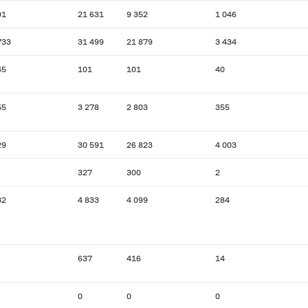
91
21 631
9 352
1 046
733
31 499
21 879
3 434
45
101
101
40
55
3 278
2 803
355
29
30 591
26 823
4 003
327
300
2
32
4 833
4 099
284
637
416
14
0
0
0