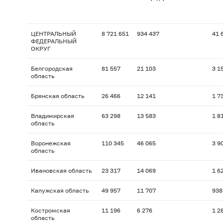
ЦЕНТРАЛЬНЫЙ
8 721 651
934 437
41 
ФЕДЕРАЛЬНЫЙ
ОКРУГ
Белгородская
81 557
21 103
3 1
область
Брянская область
26 466
12 141
1 7
Владимирская
63 298
13 583
1 8
область
Воронежская
110 345
46 065
3 9
область
Ивановская область
23 317
14 069
1 6
Калужская область
49 957
11 707
938
Костромская
11 196
6 276
1 2
область