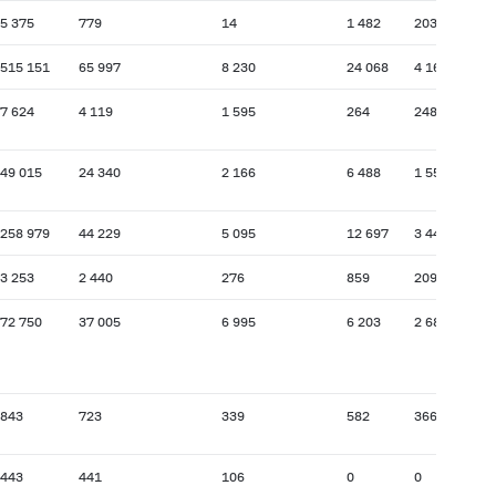
5 375
779
14
1 482
203
515 151
65 997
8 230
24 068
4 169
7 624
4 119
1 595
264
248
49 015
24 340
2 166
6 488
1 554
258 979
44 229
5 095
12 697
3 440
3 253
2 440
276
859
209
72 750
37 005
6 995
6 203
2 688
843
723
339
582
366
443
441
106
0
0