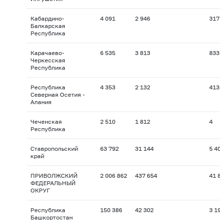
Кабардино-
4 091
2 946
317
Балкарская
Республика
Карачаево-
6 535
3 813
833
Черкесская
Республика
Республика
4 353
2 132
413
Северная Осетия -
Алания
Чеченская
2 510
1 812
4
Республика
Ставропольский
63 792
31 144
5 4
край
ПРИВОЛЖСКИЙ
2 006 862
437 654
41 
ФЕДЕРАЛЬНЫЙ
ОКРУГ
Республика
150 386
42 302
3 1
Башкортостан