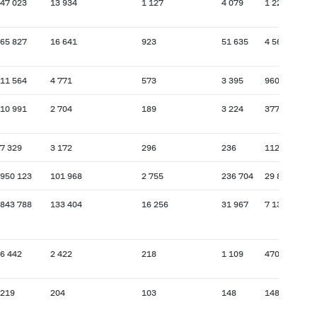
47 023
13 934
1 127
4 079
1 225
65 827
16 641
923
51 635
4 566
11 564
4 771
573
3 395
960
10 991
2 704
189
3 224
377
7 329
3 172
296
236
112
950 123
101 968
2 755
236 704
29 877
843 788
133 404
16 256
31 967
7 130
6 442
2 422
218
1 109
470
219
204
103
148
148