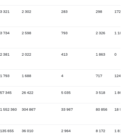
3 321
2 302
283
298
172
3 734
2 598
793
2 326
1 182
2 381
2 022
413
1 863
0
1 793
1 688
4
717
124
57 345
26 422
5 035
3 518
1 865
1 552 360
304 867
33 967
80 856
18 928
135 655
36 010
2 964
8 172
1 815