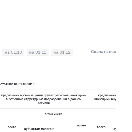
Скачать все
на 01.10
на 01.11
на 01.12
стоянию на 01.06.2018
кредитными организациями других регионов, имеющими
кредитными организац
внутренние структурные подразделения в данном
имеющими внутренних ст
регионе
данно
в том числе:
из них:
всего
всего
субъектам малого и
субъектам м