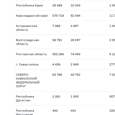
Республика Крым
28 489
10 334
1 0
Краснодарский край
570 718
92 044
11 
Астраханская
7 988
4 467
1 6
область
Волгоградская
58 781
28 697
2 5
область
Ростовская область
302 266
74 493
9 1
г. Севастополь
4 439
2 949
277
СЕВЕРО-
83 786
43 792
7 4
КАВКАЗСКИЙ
ФЕДЕРАЛЬНЫЙ
ОКРУГ
Республика
2 062
1 505
357
Дагестан
Республика
443
441
106
Ингушетия