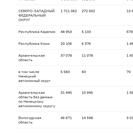
СЕВЕРО-ЗАПАДНЫЙ
1 711 062
272 002
13 
ФЕДЕРАЛЬНЫЙ
ОКРУГ
Республика Карелия
48 953
5 133
578
Республика Коми
20 106
6 376
1 4
Архангельская
37 078
11 078
1 6
область
в том числе
5 583
83
70
Ненецкий
автономный округ
Архангельская
31 495
10 995
1 5
область без данных
по Ненецкому
автономному округу
Вологодская
46 671
14 598
3 0
область