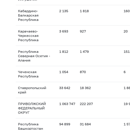
Кабардино-
2 135
1 818
160
Балкарская
Республика
Карачаево-
3 693
927
20
Черкесская
Республика
Республика
1 812
1 479
151
Северная Осетия -
Алания
Чеченская
1 054
870
6
Республика
Ставропольский
33 642
18 362
1 8
край
ПРИВОЛЖСКИЙ
1 063 747
222 207
19 
ФЕДЕРАЛЬНЫЙ
ОКРУГ
Республика
94 899
31 684
1 5
Башкортостан