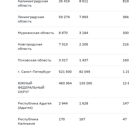
Калининградская
25 419
8 611
819
область
Ленинградская
59 274
7 893
366
область
Мурманская область
8 870
3 184
330
Новгородская
7 313
2 206
216
область
Псковская область
3 317
1 437
160
г. Санкт-Петербург
521 930
82 049
1 2
ЮЖНЫЙ
483 364
133 265
12 
ФЕДЕРАЛЬНЫЙ
ОКРУГ
Республика Адыгея
2 944
1 628
147
(Адыгея)
Республика
170
167
47
Калмыкия