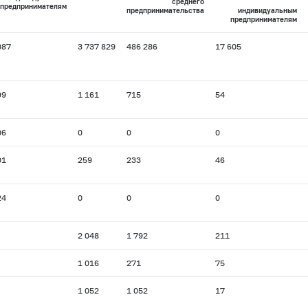
среднего
предпринимателям
предпринимательства
индивидуальным
предпринимателям
087
3 737 829
486 286
17 605
99
1 161
715
54
06
0
0
0
01
259
233
46
24
0
0
0
2 048
1 792
211
1 016
271
75
1 052
1 052
17