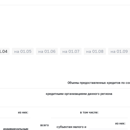
1.04
на 01.05
на 01.06
на 01.07
на 01.08
на 01.09
Объемы предоставленных кредитов по сос
кредитными организациями данного региона
из них:
в том числе:
из них:
всего
субъектам малого и
индивидуальным