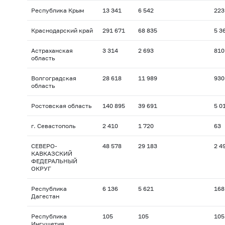
Республика Крым
13 341
6 542
223
Краснодарский край
291 671
68 835
5 3
Астраханская
3 314
2 693
810
область
Волгоградская
28 618
11 989
930
область
Ростовская область
140 895
39 691
5 0
г. Севастополь
2 410
1 720
63
СЕВЕРО-
48 578
29 183
2 4
КАВКАЗСКИЙ
ФЕДЕРАЛЬНЫЙ
ОКРУГ
Республика
6 136
5 621
168
Дагестан
Республика
105
105
105
Ингушетия