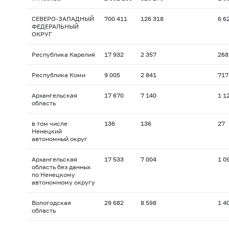
СЕВЕРО-ЗАПАДНЫЙ
700 411
126 318
6 6
ФЕДЕРАЛЬНЫЙ
ОКРУГ
Республика Карелия
17 932
2 357
268
Республика Коми
9 005
2 841
717
Архангельская
17 670
7 140
1 1
область
в том числе
136
136
27
Ненецкий
автономный округ
Архангельская
17 533
7 004
1 0
область без данных
по Ненецкому
автономному округу
Вологодская
29 682
8 598
1 4
область