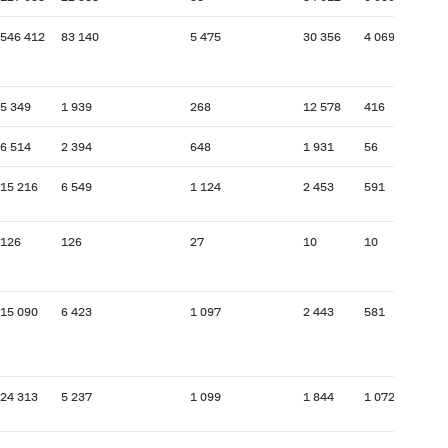
546 412
83 140
5 475
30 356
4 069
5 349
1 939
268
12 578
416
6 514
2 394
648
1 931
56
15 216
6 549
1 124
2 453
591
126
126
27
10
10
15 090
6 423
1 097
2 443
581
24 313
5 237
1 099
1 844
1 072