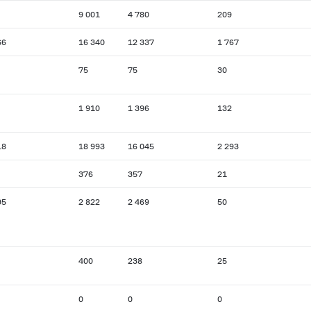
9 001
4 780
209
66
16 340
12 337
1 767
75
75
30
1 910
1 396
132
18
18 993
16 045
2 293
376
357
21
95
2 822
2 469
50
400
238
25
0
0
0