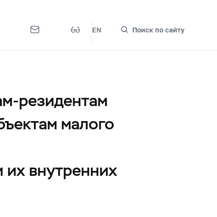
EN
Поиск по сайту
ам-резидентам
бъектам малого
и их внутренних