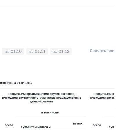
Скачать все
на 01.10
на 01.11
на 01.12
тоянию на 01.04.2017
кредитными организациями других регионов,
кредитными организация
имеющими внутренние структурные подразделения в
имеющими внутренних стр
данном регионе
данном 
в том числе:
из них:
всего
всего
субъектам малого и
субъектам ма