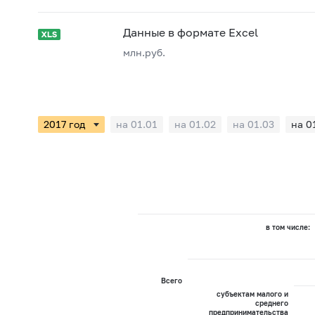
Данные в формате Excel
млн.руб.
на 01.01
на 01.02
на 01.03
на 0
в том числе:
Всего
субъектам малого и
среднего
предпринимательства