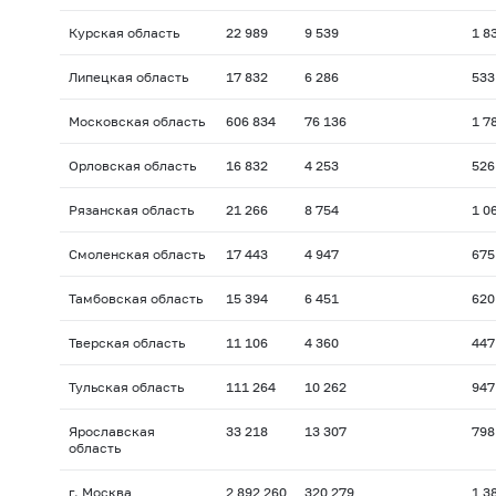
Курская область
22 989
9 539
1 8
Липецкая область
17 832
6 286
533
Московская область
606 834
76 136
1 7
Орловская область
16 832
4 253
526
Рязанская область
21 266
8 754
1 0
Смоленская область
17 443
4 947
675
Тамбовская область
15 394
6 451
620
Тверская область
11 106
4 360
447
Тульская область
111 264
10 262
947
Ярославская
33 218
13 307
798
область
г. Москва
2 892 260
320 279
1 3