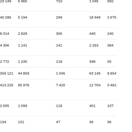
23 149
6 965
710
1 045
692
40 286
5 194
299
18 949
2 675
8 314
2 828
306
440
240
4 306
1 141
141
2 263
384
2 772
1 235
118
398
55
359 121
44 859
1 045
63 145
8 854
413 225
85 976
7 420
12 704
3 462
2 005
1 099
118
401
107
134
131
47
36
36