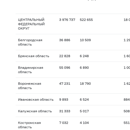
ЦЕНТРАЛЬНЫЙ
3 976 737
522 655
18 
ФЕДЕРАЛЬНЫЙ
ОКРУГ
Белгородская
36 886
10 509
1 2
область
Брянская область
22 828
6 248
1 6
Владимирская
55 096
6 890
1 0
область
Воронежская
47 231
18 790
1 6
область
Ивановская область
9 893
6 524
884
Калужская область
31 333
5 017
508
Костромская
7 032
4 104
551
область