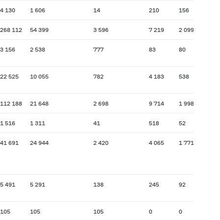
4 130
1 606
14
210
156
268 112
54 399
3 596
7 219
2 099
3 156
2 538
777
83
80
22 525
10 055
782
4 183
538
112 188
21 648
2 698
9 714
1 998
1 516
1 311
41
518
52
41 691
24 944
2 420
4 065
1 771
5 491
5 291
138
245
92
105
105
105
0
0