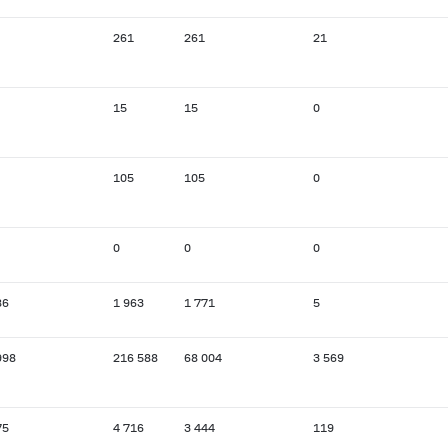
261
261
21
15
15
0
105
105
0
0
0
0
86
1 963
1 771
5
998
216 588
68 004
3 569
75
4 716
3 444
119