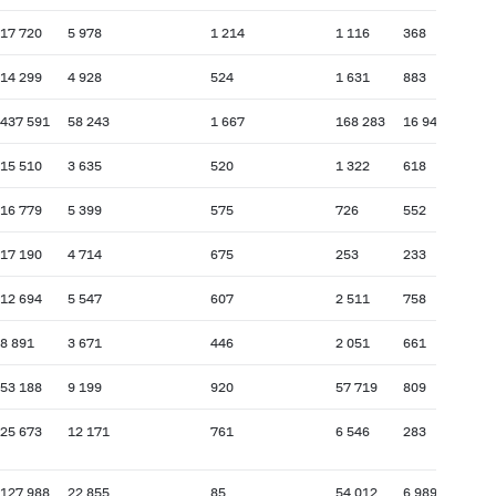
17 720
5 978
1 214
1 116
368
14 299
4 928
524
1 631
883
437 591
58 243
1 667
168 283
16 940
15 510
3 635
520
1 322
618
16 779
5 399
575
726
552
17 190
4 714
675
253
233
12 694
5 547
607
2 511
758
8 891
3 671
446
2 051
661
53 188
9 199
920
57 719
809
25 673
12 171
761
6 546
283
127 988
22 855
85
54 012
6 989