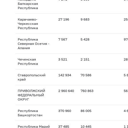
Балкарская
Республика
Карачаево-
27 196
9 683
25
Черкесская
Республика
Республика
7 567
5 428
97
Северная Осетия -
Алания
Чеченская
3 521
2 151
28
Республика
Ставропольский
142 934
70 586
5 
край
ПРИВОЛЖСКИЙ
2 960 640
760 863
56
ФЕДЕРАЛЬНЫЙ
ОКРУГ
Республика
370 960
86 005
4 
Башкортостан
Республика Марий
37 485
10 445
1 