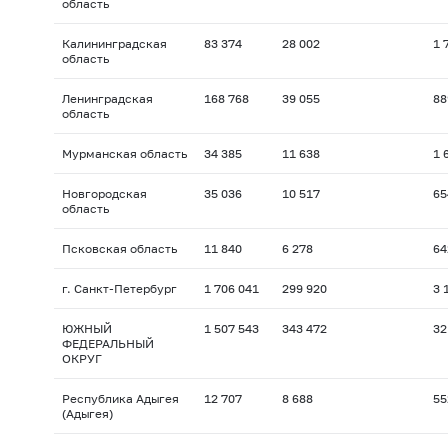
область
Калининградская
83 374
28 002
1 
область
Ленинградская
168 768
39 055
88
область
Мурманская область
34 385
11 638
1 
Новгородская
35 036
10 517
65
область
Псковская область
11 840
6 278
64
г. Санкт-Петербург
1 706 041
299 920
3 
ЮЖНЫЙ
1 507 543
343 472
32
ФЕДЕРАЛЬНЫЙ
ОКРУГ
Республика Адыгея
12 707
8 688
55
(Адыгея)