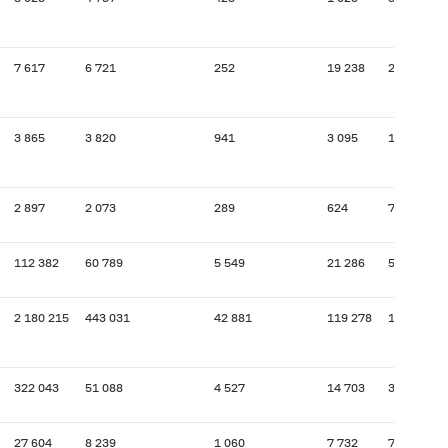
7 617
6 721
252
19 238
2 752
3 865
3 820
941
3 095
1 006
2 897
2 073
289
624
79
112 382
60 789
5 549
21 286
5 015
2 180 215
443 031
42 881
119 278
18 047
322 043
51 088
4 527
14 703
3 291
27 604
8 239
1 060
7 732
761