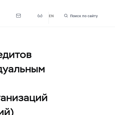
EN
Поиск по сайту
едитов
дуальным
ганизаций
ий)