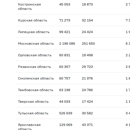
Костромская
45 053
18 873
2 
область
Курская область
71 273
32 154
7 
Липецкая область
99 421
24 424
1 
Московская область
2 196 086
251 650
6 
Орловская область
60 831
18 498
2 
Рязанская область
60 357
29 723
2 
Смоленская область
60 757
21 976
1 
Тамбовская область
63 198
24 786
1 
Тверская область
44 033
17 424
1 
Тульская область
526 639
30 582
3 
Ярославская
129 069
43 371
4 
область