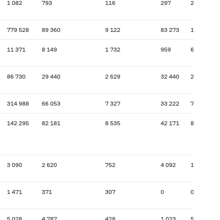
1 082
793
116
297
254
779 528
89 360
9 122
83 273
17 878
11 371
8 149
1 732
959
634
86 730
29 440
2 629
32 440
2 356
314 988
66 053
7 327
33 222
7 637
142 295
82 181
8 535
42 171
8 911
3 090
2 620
752
4 092
1 963
1 471
371
307
0
0
5 028
4 787
428
1 023
5