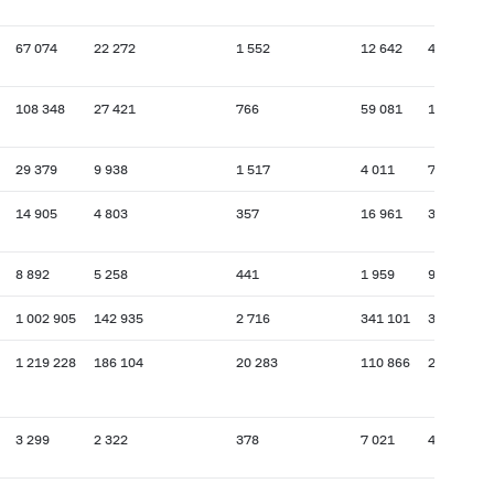
67 074
22 272
1 552
12 642
4 128
108 348
27 421
766
59 081
11 048
29 379
9 938
1 517
4 011
786
14 905
4 803
357
16 961
3 377
8 892
5 258
441
1 959
96
1 002 905
142 935
2 716
341 101
35 803
1 219 228
186 104
20 283
110 866
23 237
3 299
2 322
378
7 021
4 878