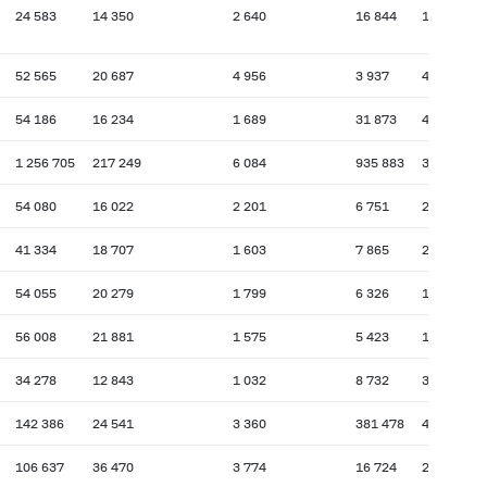
24 583
14 350
2 640
16 844
1 621
52 565
20 687
4 956
3 937
498
54 186
16 234
1 689
31 873
4 052
1 256 705
217 249
6 084
935 883
31 447
54 080
16 022
2 201
6 751
2 476
41 334
18 707
1 603
7 865
2 272
54 055
20 279
1 799
6 326
1 350
56 008
21 881
1 575
5 423
1 570
34 278
12 843
1 032
8 732
3 856
142 386
24 541
3 360
381 478
4 059
106 637
36 470
3 774
16 724
2 115