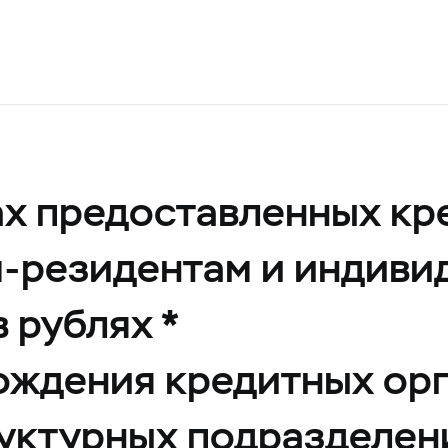
ах предоставленных кр
-резидентам и индиви
 рублях *
хождения кредитных ор
руктурных подразделен