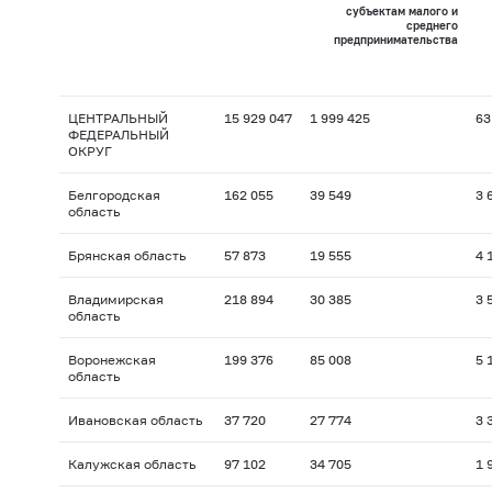
субъектам малого и
среднего
предпринимательства
ЦЕНТРАЛЬНЫЙ
15 929 047
1 999 425
63
ФЕДЕРАЛЬНЫЙ
ОКРУГ
Белгородская
162 055
39 549
3 
область
Брянская область
57 873
19 555
4 
Владимирская
218 894
30 385
3 
область
Воронежская
199 376
85 008
5 
область
Ивановская область
37 720
27 774
3 
Калужская область
97 102
34 705
1 