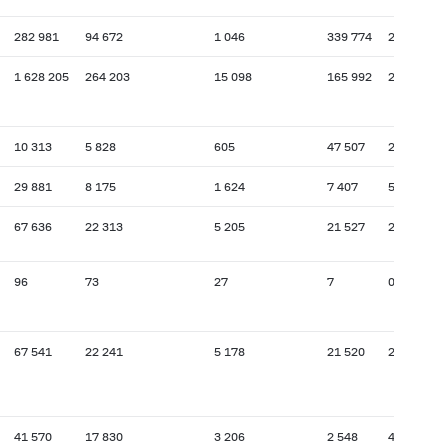
282 981
94 672
1 046
339 774
23 491
1 628 205
264 203
15 098
165 992
26 422
10 313
5 828
605
47 507
2 031
29 881
8 175
1 624
7 407
528
67 636
22 313
5 205
21 527
2 368
96
73
27
7
0
67 541
22 241
5 178
21 520
2 368
41 570
17 830
3 206
2 548
469