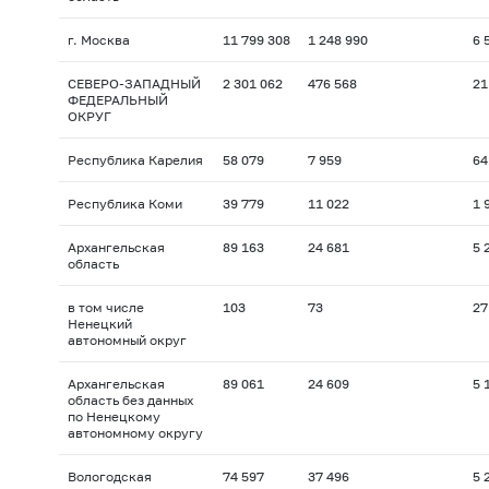
г. Москва
11 799 308
1 248 990
6 
СЕВЕРО-ЗАПАДНЫЙ
2 301 062
476 568
21
ФЕДЕРАЛЬНЫЙ
ОКРУГ
Республика Карелия
58 079
7 959
64
Республика Коми
39 779
11 022
1 
Архангельская
89 163
24 681
5 
область
в том числе
103
73
27
Ненецкий
автономный округ
Архангельская
89 061
24 609
5 
область без данных
по Ненецкому
автономному округу
Вологодская
74 597
37 496
5 