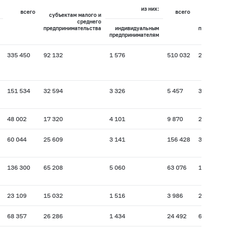
из них:
всего
всего
субъектам малого и
субъекта
среднего
предпринимательства
индивидуальным
предприним
предпринимателям
335 450
92 132
1 576
510 032
22 084
151 534
32 594
3 326
5 457
3 473
48 002
17 320
4 101
9 870
2 235
60 044
25 609
3 141
156 428
3 104
136 300
65 208
5 060
63 076
19 800
23 109
15 032
1 516
3 986
2 386
68 357
26 286
1 434
24 492
6 558