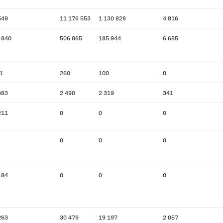
549
11 176 553
1 130 828
4 816
 840
506 865
185 944
6 685
1
260
100
0
983
2 490
2 319
341
211
0
0
0
0
0
0
184
0
0
0
263
30 479
19 197
2 057