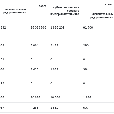
из них:
всего
субъектам малого и
индивидуальным
среднего
предпринимателям
предпринимательства
индивидуальным
предпринимателям
 892
15 083 566
1 885 209
61 700
638
5 064
3 481
290
101
0
0
0
556
2 423
1 671
384
193
0
0
0
355
10 625
10 356
1 824
967
4 253
1 862
507