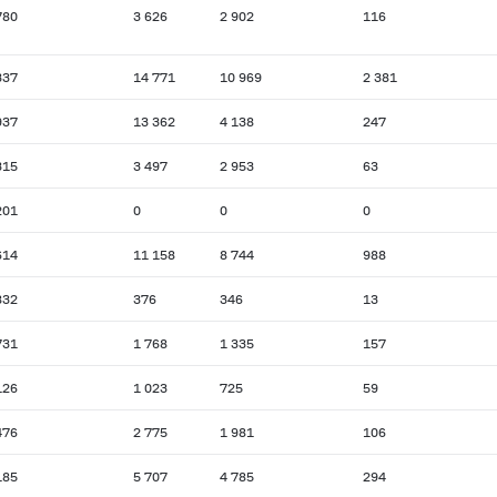
780
3 626
2 902
116
337
14 771
10 969
2 381
937
13 362
4 138
247
315
3 497
2 953
63
201
0
0
0
614
11 158
8 744
988
832
376
346
13
731
1 768
1 335
157
126
1 023
725
59
476
2 775
1 981
106
185
5 707
4 785
294