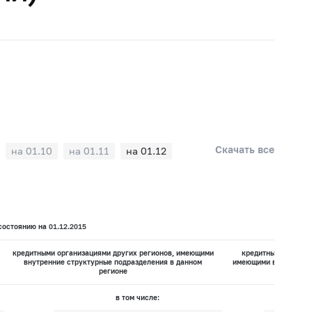
Скачать все
на 01.10
на 01.11
на 01.12
состоянию на 01.12.2015
кредитными организациями других регионов, имеющими
кредитными организ
внутренние структурные подразделения в данном
имеющими внутренних
регионе
дан
в том числе: