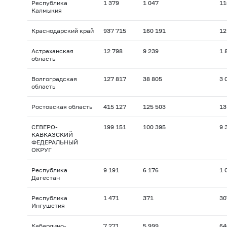
Республика
1 379
1 047
11
Калмыкия
Краснодарский край
937 715
160 191
12
Астраханская
12 798
9 239
1 
область
Волгоградская
127 817
38 805
3 
область
Ростовская область
415 127
125 503
13
СЕВЕРО-
199 151
100 395
9 
КАВКАЗСКИЙ
ФЕДЕРАЛЬНЫЙ
ОКРУГ
Республика
9 191
6 176
1 
Дагестан
Республика
1 471
371
30
Ингушетия
Кабардино-
7 271
5 999
64