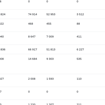
6
0
0
0
 824
74 914
52 953
3 512
822
468
455
88
040
8 647
7 009
411
 836
66 917
51 813
6 227
308
14 684
9 303
535
027
2 008
1 593
110
7
0
0
0
0
1 220
1 207
211