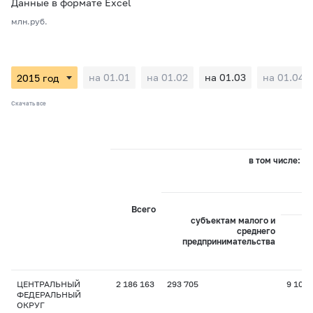
Данные в формате Excel
млн.руб.
на 01.01
на 01.02
на 01.03
на 01.04
Скачать все
в том числе:
Всего
субъектам малого и
среднего
предпринимательства
пр
ЦЕНТРАЛЬНЫЙ
2 186 163
293 705
9 105
ФЕДЕРАЛЬНЫЙ
ОКРУГ