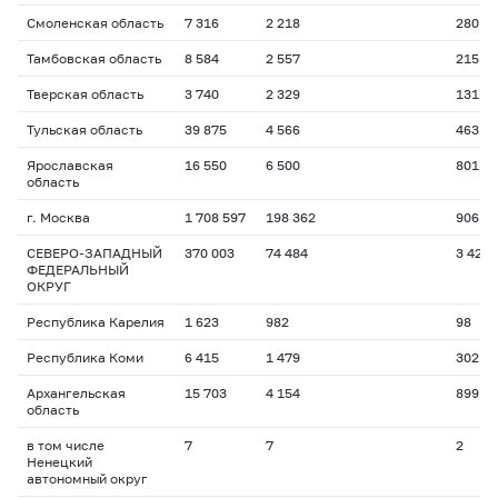
Смоленская область
7 316
2 218
280
Тамбовская область
8 584
2 557
215
Тверская область
3 740
2 329
131
Тульская область
39 875
4 566
463
Ярославская
16 550
6 500
801
область
г. Москва
1 708 597
198 362
906
СЕВЕРО-ЗАПАДНЫЙ
370 003
74 484
3 425
ФЕДЕРАЛЬНЫЙ
ОКРУГ
Республика Карелия
1 623
982
98
Республика Коми
6 415
1 479
302
Архангельская
15 703
4 154
899
область
в том числе
7
7
2
Ненецкий
автономный округ