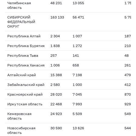
Челябинская
48 231
13 055
1 755
область
СИБИРСКИЙ
163 133
56 471
5 798
ФЕДЕРАЛЬНЫЙ
ОКРУГ
Республика Алтай
2 304
1 007
187
Республика Бурятия
1 838
1 272
210
Республика Тыва
257
141
48
Республика Хакасия
1 006
658
261
Алтайский край
15 388
7 198
479
Забайкальский край
2 580
1 000
412
Красноярский край
28 020
7 045
870
Иркутская область
22 468
7 993
929
Кемеровская
24 923
5 509
549
область
Новосибирская
30 590
13 626
544
область