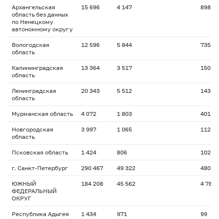
Архангельская
15 696
4 147
898
область без данных
по Ненецкому
автономному округу
Вологодская
12 596
5 844
735
область
Калининградская
13 364
3 517
150
область
Ленинградская
20 343
5 512
143
область
Мурманская область
4 072
1 803
401
Новгородская
3 997
1 065
112
область
Псковская область
1 424
806
102
г. Санкт-Петербург
290 467
49 322
480
ЮЖНЫЙ
184 208
45 562
4 780
ФЕДЕРАЛЬНЫЙ
ОКРУГ
Республика Адыгея
1 434
971
99