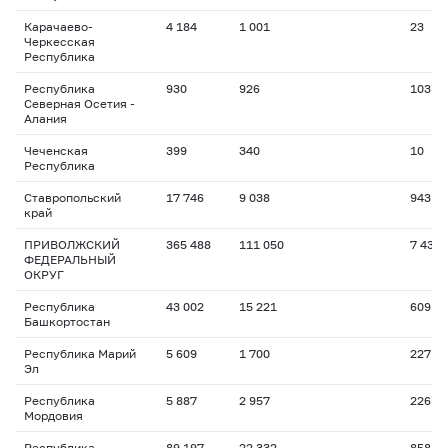
Карачаево-
4 184
1 001
23
Черкесская
Республика
Республика
930
926
103
Северная Осетия -
Алания
Чеченская
399
340
10
Республика
Ставропольский
17 746
9 038
943
край
ПРИВОЛЖСКИЙ
365 488
111 050
7 435
ФЕДЕРАЛЬНЫЙ
ОКРУГ
Республика
43 002
15 221
609
Башкортостан
Республика Марий
5 609
1 700
227
Эл
Республика
5 887
2 957
226
Мордовия
Республика
89 197
22 332
858