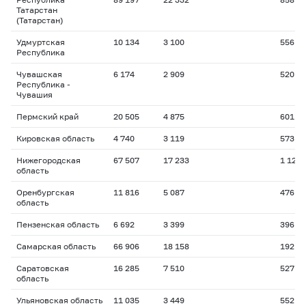
Татарстан
(Татарстан)
Удмуртская
10 134
3 100
556
Республика
Чувашская
6 174
2 909
520
Республика -
Чувашия
Пермский край
20 505
4 875
601
Кировская область
4 740
3 119
573
Нижегородская
67 507
17 233
1 122
область
Оренбургская
11 816
5 087
476
область
Пензенская область
6 692
3 399
396
Самарская область
66 906
18 158
192
Саратовская
16 285
7 510
527
область
Ульяновская область
11 035
3 449
552