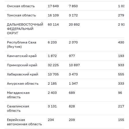
Омская область
17 649
7 850
1 030
Томская область
16 109
3 172
279
ДАЛЬНЕВОСТОЧНЫЙ
60 114
20 892
2 911
ФЕДЕРАЛЬНЫЙ
ОКРУГ
Республика Саха
6 233
2 370
430
(Якутия)
Камчатский край
1 872
977
193
Приморский край
32 225
10 897
933
Хабаровский край
10 705
3 473
555
Амурская область
2 185
1 347
333
Магаданская
2 403
689
96
область
Сахалинская
3 131
828
217
область
Еврейская
234
209
155
автономная область