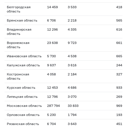
Белгородская
14 459
3 533
418
область
Брянская область
6 706
2 218
565
Владимирская
12 296
4 335
616
область
Воронежская
23 638
9 723
661
область
Ивановская область
5 730
4 538
665
Калужская область
9 637
3 616
244
Костромская
4 058
2 184
327
область
Курская область
12 453
4 686
933
Липецкая область
12 796
3 070
269
Московская область
287 794
33 833
969
Орловская область
5 230
1 794
193
Рязанская область
6 704
3 643
451