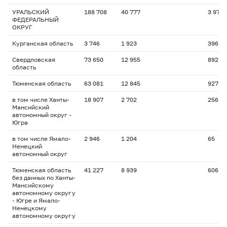
УРАЛЬСКИЙ
188 708
40 777
3 970
ФЕДЕРАЛЬНЫЙ
ОКРУГ
Курганская область
3 746
1 923
396
Свердловская
73 650
12 955
892
область
Тюменская область
63 081
12 845
927
в том числе Ханты-
18 907
2 702
256
Мансийский
автономный округ -
Югра
в том числе Ямало-
2 946
1 204
65
Ненецкий
автономный округ
Тюменская область
41 227
8 939
606
без данных по Ханты-
Мансийскому
автономному округу
- Югре и Ямало-
Ненецкому
автономному округу