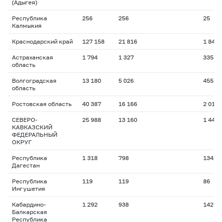
(Адыгея)
Республика
256
256
25
Калмыкия
Краснодарский край
127 158
21 816
1 847
Астраханская
1 794
1 327
335
область
Волгоградская
13 180
5 026
455
область
Ростовская область
40 387
16 166
2 019
СЕВЕРО-
25 988
13 160
1 441
КАВКАЗСКИЙ
ФЕДЕРАЛЬНЫЙ
ОКРУГ
Республика
1 318
798
134
Дагестан
Республика
119
119
86
Ингушетия
Кабардино-
1 292
938
142
Балкарская
Республика