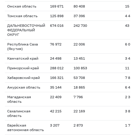
Омская область
169 671
80 408
15 06
Томская область
125 898
37 396
4 467
ДАЛЬНЕВОСТОЧНЫЙ
674 016
242 730
43 80
ФЕДЕРАЛЬНЫЙ
ОКРУГ
Республика Саха
76 972
22 006
6 048
(Якутия)
Камчатский край
24 498
13 451
3 484
Приморский край
288 012
100 853
11 77
Хабаровский край
166 321
53 708
7 866
Амурская область
35 144
18 865
6 445
Магаданская
22 409
7 796
2 312
область
Сахалинская
42 215
22 169
3 842
область
Еврейская
3 207
2 873
1 721
автономная область