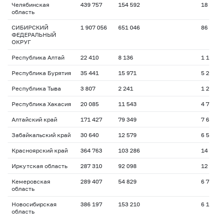
Челябинская
439 757
154 592
18 33
область
СИБИРСКИЙ
1 907 056
651 046
86 08
ФЕДЕРАЛЬНЫЙ
ОКРУГ
Республика Алтай
22 410
8 136
1 116
Республика Бурятия
35 441
15 971
5 226
Республика Тыва
3 807
2 241
1 230
Республика Хакасия
20 085
11 543
4 768
Алтайский край
171 427
79 349
7 693
Забайкальский край
30 640
12 579
6 509
Красноярский край
364 763
103 286
14 53
Иркутская область
287 310
92 098
12 53
Кемеровская
289 407
54 829
6 786
область
Новосибирская
386 197
153 210
6 151
область