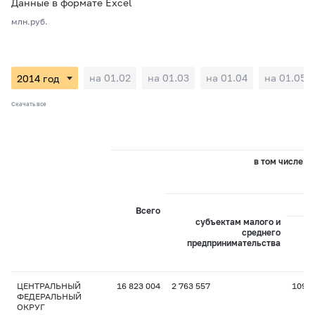
Данные в формате Excel
млн.руб.
на 01.02
на 01.03
на 01.04
на 01.05
Скачать все
в том числе:
Всего
субъектам малого и
среднего
предпринимательства
п
ЦЕНТРАЛЬНЫЙ
16 823 004
2 763 557
109 5
ФЕДЕРАЛЬНЫЙ
ОКРУГ