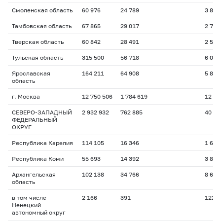
Смоленская область
60 976
24 789
3 862
Тамбовская область
67 865
29 017
2 786
Тверская область
60 842
28 491
2 509
Тульская область
315 500
56 718
6 077
Ярославская
164 211
64 908
5 879
область
г. Москва
12 750 506
1 784 619
12 27
СЕВЕРО-ЗАПАДНЫЙ
2 932 932
762 885
40 46
ФЕДЕРАЛЬНЫЙ
ОКРУГ
Республика Карелия
114 105
16 346
1 642
Республика Коми
55 693
14 392
3 822
Архангельская
102 138
34 766
8 638
область
в том числе
2 166
391
122
Ненецкий
автономный округ