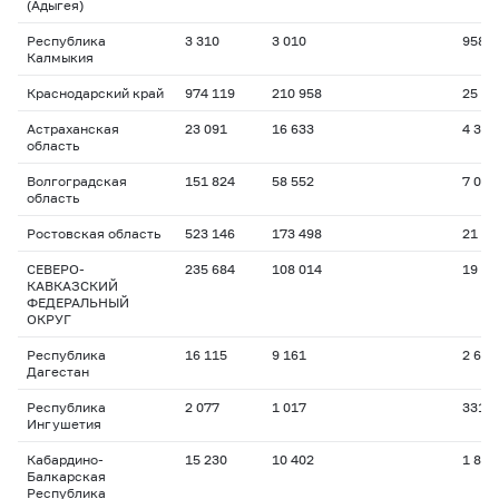
(Адыгея)
Республика
3 310
3 010
958
Калмыкия
Краснодарский край
974 119
210 958
25 29
Астраханская
23 091
16 633
4 347
область
Волгоградская
151 824
58 552
7 087
область
Ростовская область
523 146
173 498
21 44
СЕВЕРО-
235 684
108 014
19 88
КАВКАЗСКИЙ
ФЕДЕРАЛЬНЫЙ
ОКРУГ
Республика
16 115
9 161
2 690
Дагестан
Республика
2 077
1 017
331
Ингушетия
Кабардино-
15 230
10 402
1 896
Балкарская
Республика