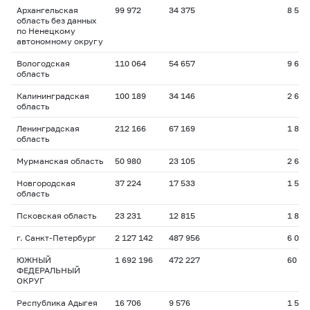
Архангельская
99 972
34 375
8 516
область без данных
по Ненецкому
автономному округу
Вологодская
110 064
54 657
9 697
область
Калининградская
100 189
34 146
2 654
область
Ленинградская
212 166
67 169
1 882
область
Мурманская область
50 980
23 105
2 692
Новгородская
37 224
17 533
1 585
область
Псковская область
23 231
12 815
1 824
г. Санкт-Петербург
2 127 142
487 956
6 025
ЮЖНЫЙ
1 692 196
472 227
60 67
ФЕДЕРАЛЬНЫЙ
ОКРУГ
Республика Адыгея
16 706
9 576
1 540