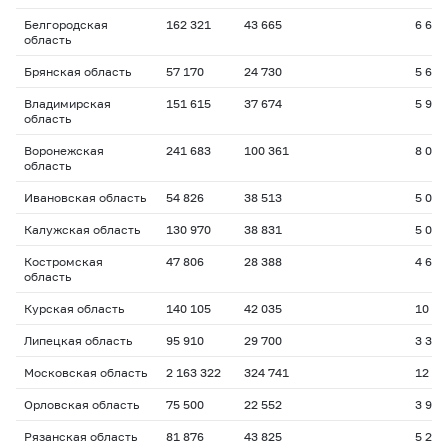
Белгородская
162 321
43 665
6 655
область
Брянская область
57 170
24 730
5 689
Владимирская
151 615
37 674
5 993
область
Воронежская
241 683
100 361
8 033
область
Ивановская область
54 826
38 513
5 087
Калужская область
130 970
38 831
5 045
Костромская
47 806
28 388
4 675
область
Курская область
140 105
42 035
10 21
Липецкая область
95 910
29 700
3 321
Московская область
2 163 322
324 741
12 20
Орловская область
75 500
22 552
3 989
Рязанская область
81 876
43 825
5 262