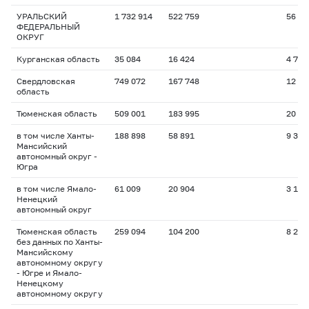
УРАЛЬСКИЙ
1 732 914
522 759
56 61
ФЕДЕРАЛЬНЫЙ
ОКРУГ
Курганская область
35 084
16 424
4 710
Свердловская
749 072
167 748
12 89
область
Тюменская область
509 001
183 995
20 67
в том числе Ханты-
188 898
58 891
9 316
Мансийский
автономный округ -
Югра
в том числе Ямало-
61 009
20 904
3 150
Ненецкий
автономный округ
Тюменская область
259 094
104 200
8 207
без данных по Ханты-
Мансийскому
автономному округу
- Югре и Ямало-
Ненецкому
автономному округу