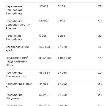
Карачаево-
27 622
7 202
787
Черкесская
Республика
Республика
10 789
9 299
1 930
Северная Осетия -
Алания
Чеченская
6 958
3 263
393
Республика
Ставропольский
156 893
67 670
11 85
край
ПРИВОЛЖСКИЙ
3 551 688
1 043 912
113 6
ФЕДЕРАЛЬНЫЙ
ОКРУГ
Республика
457 517
97 964
10 68
Башкортостан
Республика Марий
44 063
17 292
3 756
Эл
Республика
55 242
27 059
2 621
Мордовия
Республика
638 521
213 509
15 89