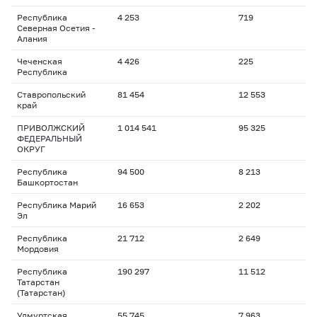
Республика
4 253
719
Северная Осетия -
Алания
Чеченская
4 426
225
Республика
Ставропольский
81 454
12 553
край
ПРИВОЛЖСКИЙ
1 014 541
95 325
ФЕДЕРАЛЬНЫЙ
ОКРУГ
Республика
94 500
8 213
Башкортостан
Республика Марий
16 653
2 202
Эл
Республика
21 712
2 649
Мордовия
Республика
190 297
11 512
Татарстан
(Татарстан)
Удмуртская
55 745
7 963