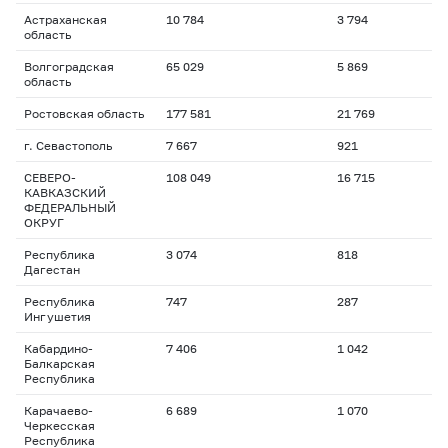
Астраханская
10 784
3 794
область
Волгоградская
65 029
5 869
область
Ростовская область
177 581
21 769
г. Севастополь
7 667
921
СЕВЕРО-
108 049
16 715
КАВКАЗСКИЙ
ФЕДЕРАЛЬНЫЙ
ОКРУГ
Республика
3 074
818
Дагестан
Республика
747
287
Ингушетия
Кабардино-
7 406
1 042
Балкарская
Республика
Карачаево-
6 689
1 070
Черкесская
Республика