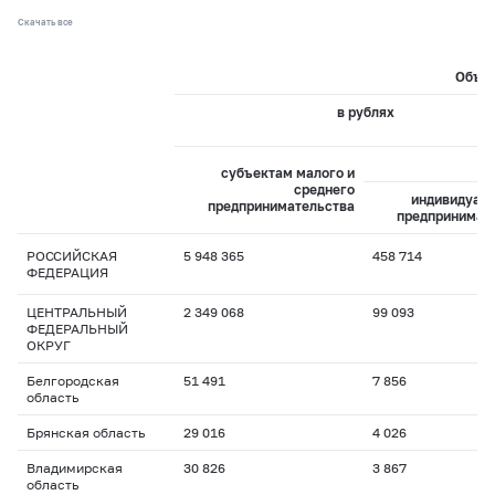
Скачать все
Объем
в рублях
из
субъектам малого и
среднего
индивидуал
предпринимательства
предпринимат
РОССИЙСКАЯ
5 948 365
458 714
ФЕДЕРАЦИЯ
ЦЕНТРАЛЬНЫЙ
2 349 068
99 093
ФЕДЕРАЛЬНЫЙ
ОКРУГ
Белгородская
51 491
7 856
область
Брянская область
29 016
4 026
Владимирская
30 826
3 867
область