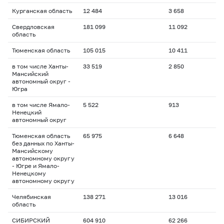
Курганская область
12 484
3 658
Свердловская
181 099
11 092
область
Тюменская область
105 015
10 411
в том числе Ханты-
33 519
2 850
Мансийский
автономный округ -
Югра
в том числе Ямало-
5 522
913
Ненецкий
автономный округ
Тюменская область
65 975
6 648
без данных по Ханты-
Мансийскому
автономному округу
- Югре и Ямало-
Ненецкому
автономному округу
Челябинская
138 271
13 016
область
СИБИРСКИЙ
604 910
62 266