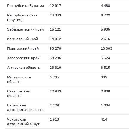
Республика Бурятия
12 917
4 488
Республика Саха
24 343
6 722
(Якутия)
Забайкальский край
15 121
5 935
Камчатский край
14 812
2 516
Приморский край
93 278
10 003
Хабаровский край
58 286
5 624
Амурская область
23 319
6 515
Магаданская
6 765
995
область
Сахалинская
22 943
2 800
область
Еврейская
2 229
1 004
автономная область
Чукотский
1 913
414
автономный округ