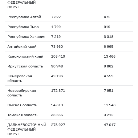
ФЕДЕРАЛЬНЫЙ
ОКРУГ
Республика Алтай
7 322
472
Республика Тыва
1 799
919
Республика Хакасия
7 219
3 318
Алтайский край
73 960
6 965
Красноярский край
108 410
13 466
Иркутская область
90 748
9 862
Кемеровская
49 196
4 559
область
Новосибирская
172 871
7 951
область
Омская область
54 819
11 543
Томская область
38 565
3 212
ДАЛЬНЕВОСТОЧНЫЙ
275 927
47 017
ФЕДЕРАЛЬНЫЙ
ОКРУГ