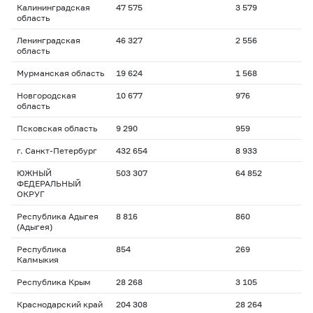
Калининградская
47 575
3 579
область
Ленинградская
46 327
2 556
область
Мурманская область
19 624
1 568
Новгородская
10 677
976
область
Псковская область
9 290
959
г. Санкт-Петербург
432 654
8 933
ЮЖНЫЙ
503 307
64 852
ФЕДЕРАЛЬНЫЙ
ОКРУГ
Республика Адыгея
8 816
860
(Адыгея)
Республика
854
269
Калмыкия
Республика Крым
28 268
3 105
Краснодарский край
204 308
28 264