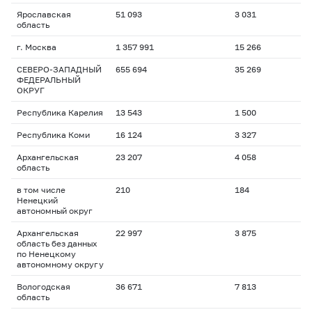
Ярославская
51 093
3 031
область
г. Москва
1 357 991
15 266
СЕВЕРО-ЗАПАДНЫЙ
655 694
35 269
ФЕДЕРАЛЬНЫЙ
ОКРУГ
Республика Карелия
13 543
1 500
Республика Коми
16 124
3 327
Архангельская
23 207
4 058
область
в том числе
210
184
Ненецкий
автономный округ
Архангельская
22 997
3 875
область без данных
по Ненецкому
автономному округу
Вологодская
36 671
7 813
область