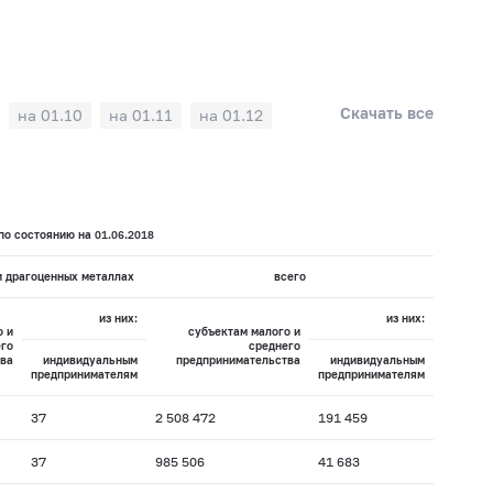
Скачать все
на 01.10
на 01.11
на 01.12
о состоянию на 01.06.2018
и драгоценных металлах
всего
из них:
из них:
о и
субъектам малого и
го
среднего
ва
индивидуальным
предпринимательства
индивидуальным
предпринимателям
предпринимателям
37
2 508 472
191 459
37
985 506
41 683