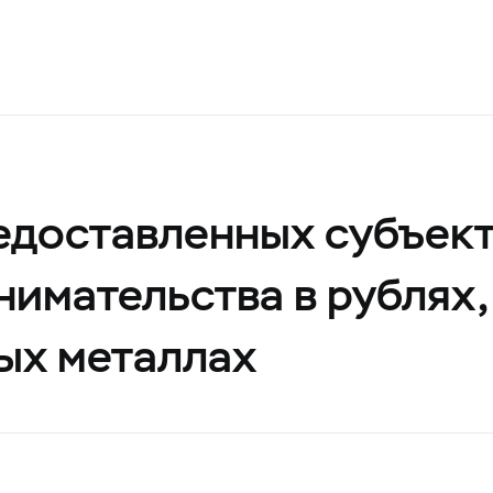
едоставленных субъек
нимательства в рублях
ых металлах