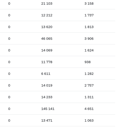
0
21 103
3 158
0
12 212
1 737
0
13 620
1 813
0
46 065
3 906
0
14 069
1 624
0
11 778
938
0
6 611
1 282
0
14 019
2 757
0
14 233
1 311
0
145 141
4 651
0
13 471
1 063