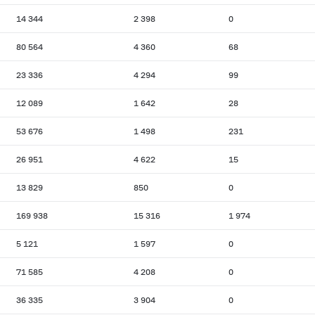
14 344
2 398
0
80 564
4 360
68
23 336
4 294
99
12 089
1 642
28
53 676
1 498
231
26 951
4 622
15
13 829
850
0
169 938
15 316
1 974
5 121
1 597
0
71 585
4 208
0
36 335
3 904
0