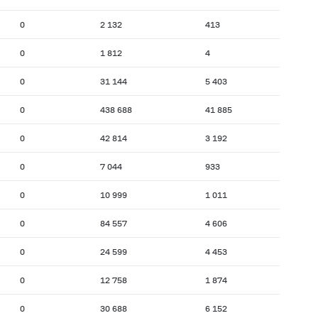
0
2 132
413
0
1 812
4
0
31 144
5 403
0
438 688
41 885
0
42 814
3 192
0
7 044
933
0
10 999
1 011
0
84 557
4 606
0
24 599
4 453
0
12 758
1 874
0
30 688
6 152