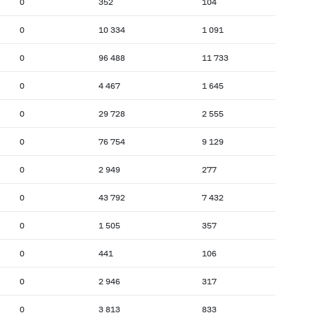
0
352
104
0
10 334
1 091
0
96 488
11 733
0
4 467
1 645
0
29 728
2 555
0
76 754
9 129
0
2 949
277
0
43 792
7 432
0
1 505
357
0
441
106
0
2 946
317
0
3 813
833