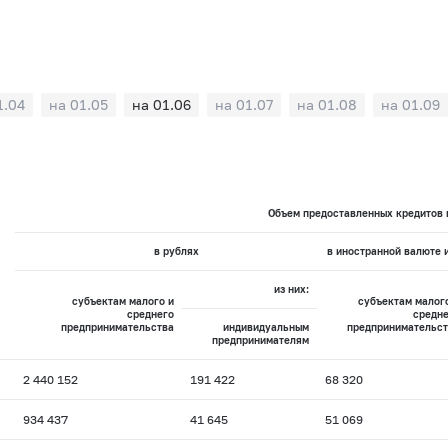
1.04
на 01.05
на 01.06
на 01.07
на 01.08
на 01.09
Объем предоставленных кредитов п
в рублях
в иностранной валюте 
из них:
субъектам малого и
субъектам малог
среднего
средне
предпринимательства
индивидуальным
предпринимательст
предпринимателям
2 440 152
191 422
68 320
934 437
41 645
51 069