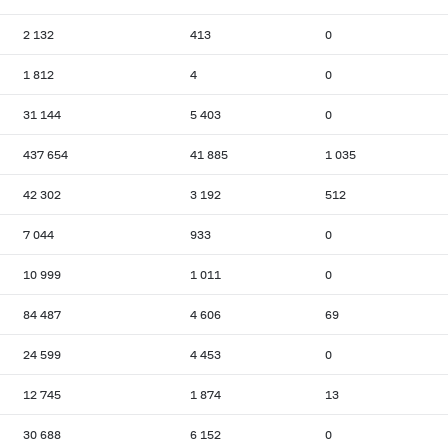
2 132
413
0
1 812
4
0
31 144
5 403
0
437 654
41 885
1 035
42 302
3 192
512
7 044
933
0
10 999
1 011
0
84 487
4 606
69
24 599
4 453
0
12 745
1 874
13
30 688
6 152
0