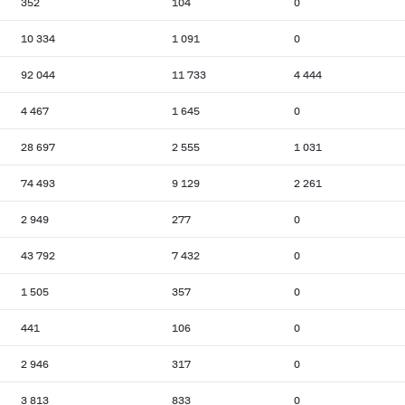
352
104
0
10 334
1 091
0
92 044
11 733
4 444
4 467
1 645
0
28 697
2 555
1 031
74 493
9 129
2 261
2 949
277
0
43 792
7 432
0
1 505
357
0
441
106
0
2 946
317
0
3 813
833
0