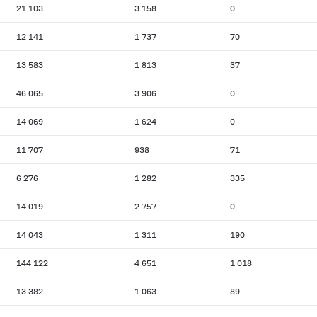
21 103
3 158
0
12 141
1 737
70
13 583
1 813
37
46 065
3 906
0
14 069
1 624
0
11 707
938
71
6 276
1 282
335
14 019
2 757
0
14 043
1 311
190
144 122
4 651
1 018
13 382
1 063
89