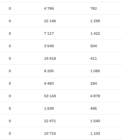
0
4 799
762
0
22 146
1 299
0
7 117
1 422
0
3 549
504
0
19 918
411
0
8 200
1 085
0
4 460
294
0
53 143
4 878
0
1 639
495
0
22 471
1 540
0
10 715
1 103