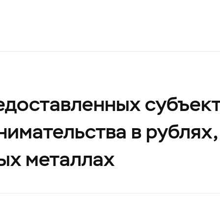
едоставленных субъек
нимательства в рублях
ых металлах