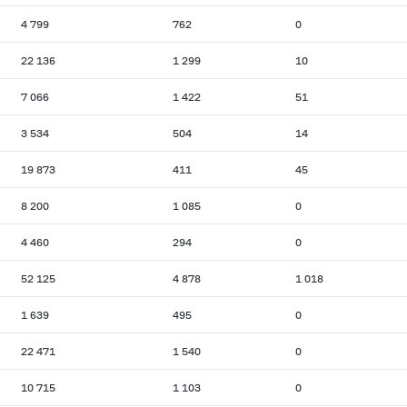
4 799
762
0
22 136
1 299
10
7 066
1 422
51
3 534
504
14
19 873
411
45
8 200
1 085
0
4 460
294
0
52 125
4 878
1 018
1 639
495
0
22 471
1 540
0
10 715
1 103
0