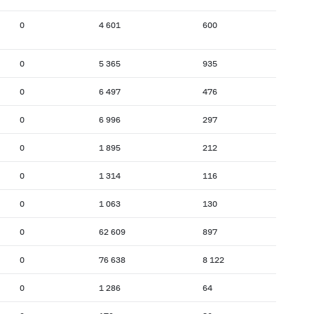
0
4 601
600
0
5 365
935
0
6 497
476
0
6 996
297
0
1 895
212
0
1 314
116
0
1 063
130
0
62 609
897
0
76 638
8 122
0
1 286
64