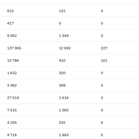
613
131
0
417
0
0
9 462
1 344
0
137 965
12 692
227
13 786
910
101
1 622
320
0
3 482
308
0
27 519
1 616
0
7 515
1 365
0
4 255
532
6
9 716
1 863
0