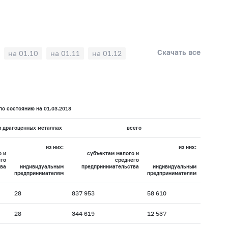
Скачать все
на 01.10
на 01.11
на 01.12
о состоянию на 01.03.2018
и драгоценных металлах
всего
из них:
из них:
о и
субъектам малого и
го
среднего
ва
индивидуальным
предпринимательства
индивидуальным
предпринимателям
предпринимателям
28
837 953
58 610
28
344 619
12 537