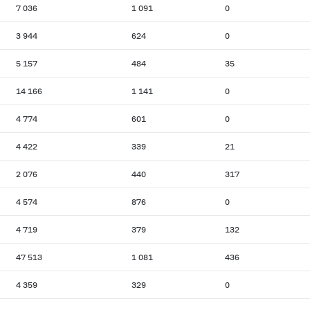
7 036
1 091
0
3 944
624
0
5 157
484
35
14 166
1 141
0
4 774
601
0
4 422
339
21
2 076
440
317
4 574
876
0
4 719
379
132
47 513
1 081
436
4 359
329
0