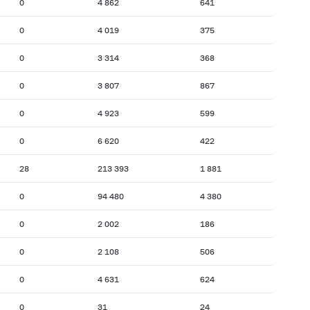
0
4 862
641
0
4 019
375
0
3 314
368
0
3 807
867
0
4 923
599
0
6 620
422
28
213 393
1 881
0
94 480
4 380
0
2 002
186
0
2 108
506
0
4 631
624
0
31
24