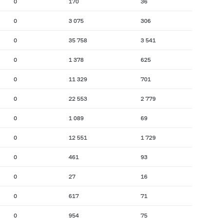
0
170
36
0
3 075
306
0
35 758
3 541
0
1 378
625
0
11 329
701
0
22 553
2 779
0
1 089
69
0
12 551
1 729
0
461
93
0
27
16
0
617
71
0
954
75