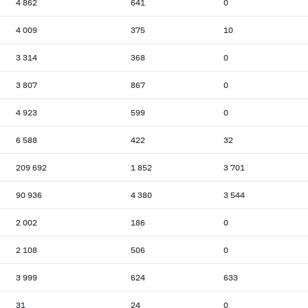
4 862
641
0
4 009
375
10
3 314
368
0
3 807
867
0
4 923
599
0
6 588
422
32
209 692
1 852
3 701
90 936
4 380
3 544
2 002
186
0
2 108
506
0
3 999
624
633
31
24
0