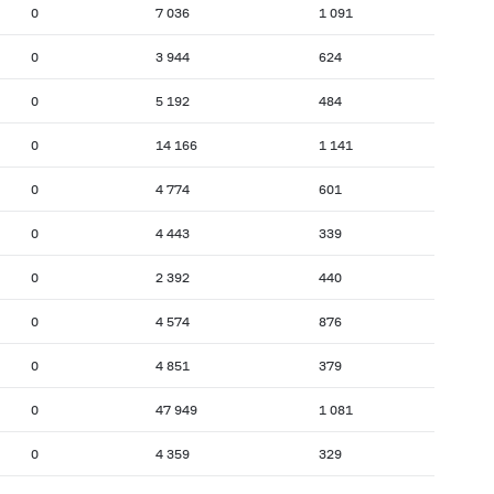
0
7 036
1 091
0
3 944
624
0
5 192
484
0
14 166
1 141
0
4 774
601
0
4 443
339
0
2 392
440
0
4 574
876
0
4 851
379
0
47 949
1 081
0
4 359
329