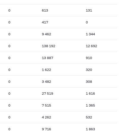
0
613
131
0
417
0
0
9 462
1 344
0
138 192
12 692
0
13 887
910
0
1 622
320
0
3 482
308
0
27 519
1 616
0
7 515
1 365
0
4 262
532
0
9 716
1 863