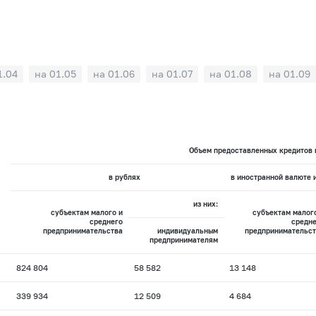
1.04
на 01.05
на 01.06
на 01.07
на 01.08
на 01.09
Объем предоставленных кредитов п
в рублях
в иностранной валюте 
из них:
субъектам малого и
субъектам малог
среднего
средне
предпринимательства
индивидуальным
предпринимательст
предпринимателям
824 804
58 582
13 148
339 934
12 509
4 684