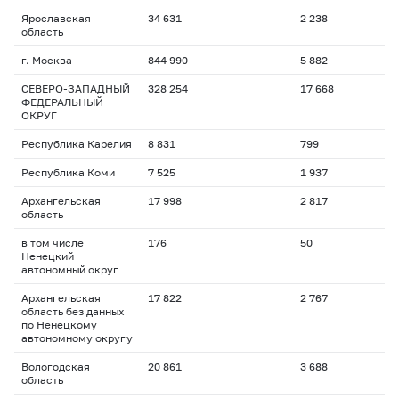
Ярославская
34 631
2 238
область
г. Москва
844 990
5 882
СЕВЕРО-ЗАПАДНЫЙ
328 254
17 668
ФЕДЕРАЛЬНЫЙ
ОКРУГ
Республика Карелия
8 831
799
Республика Коми
7 525
1 937
Архангельская
17 998
2 817
область
в том числе
176
50
Ненецкий
автономный округ
Архангельская
17 822
2 767
область без данных
по Ненецкому
автономному округу
Вологодская
20 861
3 688
область