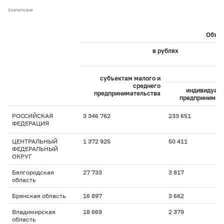
Скачать все
Объем
в рублях
из
субъектам малого и
среднего
индивидуал
предпринимательства
предпринимат
РОССИЙСКАЯ
3 346 762
233 651
ФЕДЕРАЦИЯ
ЦЕНТРАЛЬНЫЙ
1 372 925
50 411
ФЕДЕРАЛЬНЫЙ
ОКРУГ
Белгородская
27 733
3 817
область
Брянская область
16 897
3 662
Владимирская
18 669
2 379
область