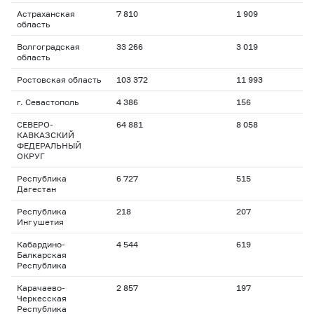
Астраханская
7 810
1 909
область
Волгоградская
33 266
3 019
область
Ростовская область
103 372
11 993
г. Севастополь
4 386
156
СЕВЕРО-
64 881
8 058
КАВКАЗСКИЙ
ФЕДЕРАЛЬНЫЙ
ОКРУГ
Республика
6 727
515
Дагестан
Республика
218
207
Ингушетия
Кабардино-
4 544
619
Балкарская
Республика
Карачаево-
2 857
197
Черкесская
Республика