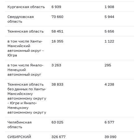
Курганская область
6 939
1 908
Свердловская
73 660
5 944
область
Тюменская область
58 451
5 656
в том числе Ханты-
16 355
1 122
Мансийский
автономный округ -
Югра
в том числе Ямало-
3 263
295
Ненецкий
автономный округ
Тюменская область
38 833
4 238
без данных по Ханты-
Мансийскому
автономному округу
- Югре и Ямало-
Ненецкому
автономному округу
Челябинская
63 025
6 577
область
СИБИРСКИЙ
326 677
39 090