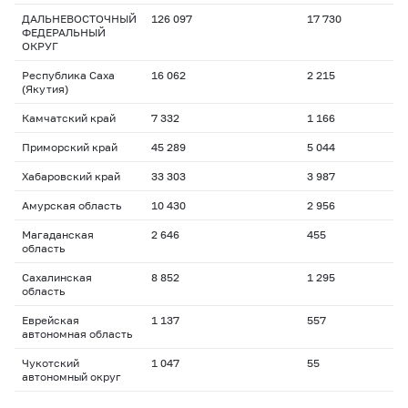
ДАЛЬНЕВОСТОЧНЫЙ
126 097
17 730
ФЕДЕРАЛЬНЫЙ
ОКРУГ
Республика Саха
16 062
2 215
(Якутия)
Камчатский край
7 332
1 166
Приморский край
45 289
5 044
Хабаровский край
33 303
3 987
Амурская область
10 430
2 956
Магаданская
2 646
455
область
Сахалинская
8 852
1 295
область
Еврейская
1 137
557
автономная область
Чукотский
1 047
55
автономный округ