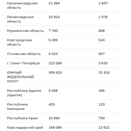
Калининградская
21 384
1 837
область
Ленинградская
23 914
1 076
область
Мурманская область
7 740
848
Новгородская
5 289
524
область
Псковская область
4 424
507
г. Санкт-Петербург
210 288
3 633
ЮЖНЫЙ
339 425
31 916
ФЕДЕРАЛЬНЫЙ
ОКРУГ
Республика Адыгея
5 088
345
(Адыгея)
Республика
425
123
Калмыкия
Республика Крым
16 993
750
Краснодарский край
168 084
13 621