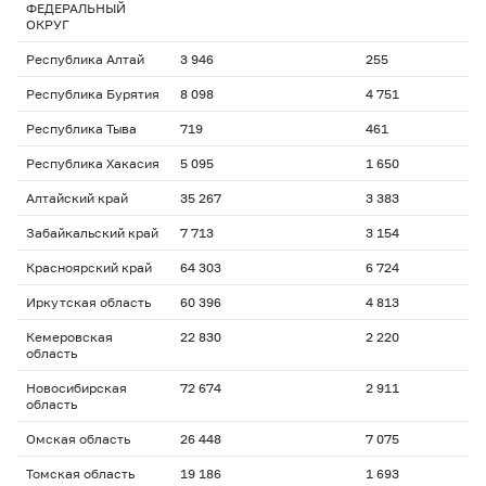
ФЕДЕРАЛЬНЫЙ
ОКРУГ
Республика Алтай
3 946
255
Республика Бурятия
8 098
4 751
Республика Тыва
719
461
Республика Хакасия
5 095
1 650
Алтайский край
35 267
3 383
Забайкальский край
7 713
3 154
Красноярский край
64 303
6 724
Иркутская область
60 396
4 813
Кемеровская
22 830
2 220
область
Новосибирская
72 674
2 911
область
Омская область
26 448
7 075
Томская область
19 186
1 693