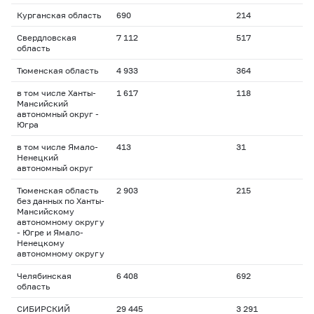
Курганская область
690
214
Свердловская
7 112
517
область
Тюменская область
4 933
364
в том числе Ханты-
1 617
118
Мансийский
автономный округ -
Югра
в том числе Ямало-
413
31
Ненецкий
автономный округ
Тюменская область
2 903
215
без данных по Ханты-
Мансийскому
автономному округу
- Югре и Ямало-
Ненецкому
автономному округу
Челябинская
6 408
692
область
СИБИРСКИЙ
29 445
3 291