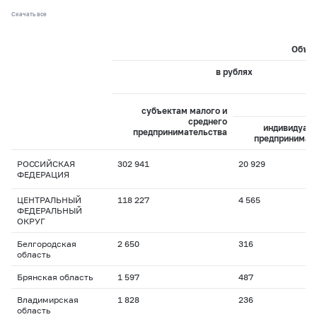
Скачать все
Объем
в рублях
из
субъектам малого и
среднего
индивидуал
предпринимательства
предпринимат
РОССИЙСКАЯ
302 941
20 929
ФЕДЕРАЦИЯ
ЦЕНТРАЛЬНЫЙ
118 227
4 565
ФЕДЕРАЛЬНЫЙ
ОКРУГ
Белгородская
2 650
316
область
Брянская область
1 597
487
Владимирская
1 828
236
область