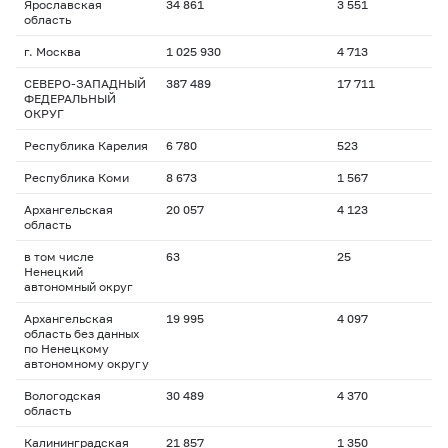
Ярославская
34 861
3 551
область
г. Москва
1 025 930
4 713
СЕВЕРО-ЗАПАДНЫЙ
387 489
17 711
ФЕДЕРАЛЬНЫЙ
ОКРУГ
Республика Карелия
6 780
523
Республика Коми
8 673
1 567
Архангельская
20 057
4 123
область
в том числе
63
25
Ненецкий
автономный округ
Архангельская
19 995
4 097
область без данных
по Ненецкому
автономному округу
Вологодская
30 489
4 370
область
Калининградская
21 857
1 350