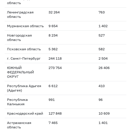
область
Ленинградская
32 264
763
область
Мурманская область
9 654
1 402
Новгородская
8 234
527
область
Псковская область
5 362
582
г. Санкт-Петербург
244 118
2 504
ЮЖНЫЙ
273 754
26 406
ФЕДЕРАЛЬНЫЙ
ОКРУГ
Республика Адыгея
6 612
410
(Адыгея)
Республика
991
96
Калмыкия
Краснодарский край
127 848
10 609
Астраханская
7 465
1 401
область