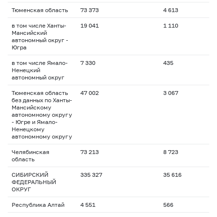
Тюменская область
73 373
4 613
в том числе Ханты-
19 041
1 110
Мансийский
автономный округ -
Югра
в том числе Ямало-
7 330
435
Ненецкий
автономный округ
Тюменская область
47 002
3 067
без данных по Ханты-
Мансийскому
автономному округу
- Югре и Ямало-
Ненецкому
автономному округу
Челябинская
73 213
8 723
область
СИБИРСКИЙ
335 327
35 616
ФЕДЕРАЛЬНЫЙ
ОКРУГ
Республика Алтай
4 551
566