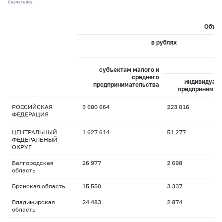
Скачать все
Объем
в рублях
из
субъектам малого и
среднего
индивидуал
предпринимательства
предпринимат
РОССИЙСКАЯ
3 680 664
223 016
ФЕДЕРАЦИЯ
ЦЕНТРАЛЬНЫЙ
1 627 614
51 277
ФЕДЕРАЛЬНЫЙ
ОКРУГ
Белгородская
26 977
2 698
область
Брянская область
15 550
3 337
Владимирская
24 483
2 874
область