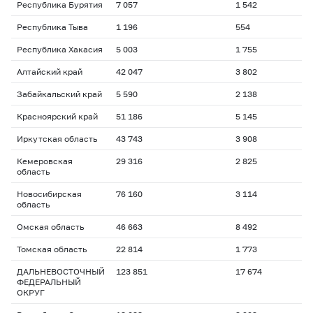
Республика Бурятия
7 057
1 542
Республика Тыва
1 196
554
Республика Хакасия
5 003
1 755
Алтайский край
42 047
3 802
Забайкальский край
5 590
2 138
Красноярский край
51 186
5 145
Иркутская область
43 743
3 908
Кемеровская
29 316
2 825
область
Новосибирская
76 160
3 114
область
Омская область
46 663
8 492
Томская область
22 814
1 773
ДАЛЬНЕВОСТОЧНЫЙ
123 851
17 674
ФЕДЕРАЛЬНЫЙ
ОКРУГ