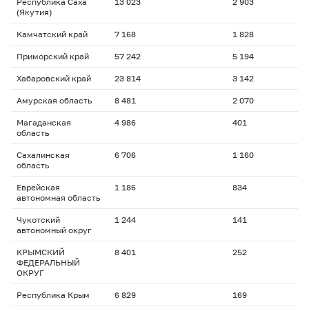
Республика Саха
13 023
2 903
(Якутия)
Камчатский край
7 168
1 828
Приморский край
57 242
5 194
Хабаровский край
23 814
3 142
Амурская область
8 481
2 070
Магаданская
4 986
401
область
Сахалинская
6 706
1 160
область
Еврейская
1 186
834
автономная область
Чукотский
1 244
141
автономный округ
КРЫМСКИЙ
8 401
252
ФЕДЕРАЛЬНЫЙ
ОКРУГ
Республика Крым
6 829
169