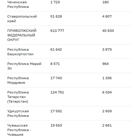
Чеченская
1 723
180
Республика
Ставропольский
51 628
4 807
край
ПРИВОЛЖСКИЙ
613 777
45 633
ФЕДЕРАЛЬНЫЙ
ОКРУГ
Республика
61 642
3 873
Башкортостан
Республика Марий
8 571
964
Эл
Республика
17 743
1 336
Мордовия
Республика
124 791
6 034
Татарстан
(Татарстан)
Удмуртская
17 592
2 609
Республика
Чувашская
19 553
2 661
Республика -
Чувашия