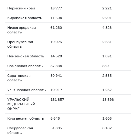
Пермский край
18 777
2 221
Кировская область
11 694
2 201
Нижегородская
61 230
4 326
область
Оренбургская
19 075
2 581
область
Пензенская область
14 528
1 391
Самарская область
57 334
839
Саратовская
30 941
2 535
область
Ульяновская область
10 917
1 257
УРАЛЬСКИЙ
151 857
13 596
ФЕДЕРАЛЬНЫЙ
ОКРУГ
Курганская область
5 646
1 606
Свердловская
51 805
3 132
область