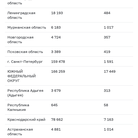
область
Ленинградская
18 193
484
область
Мурманская область
6 183
1 017
Новгородская
4 724
357
область
Псковская область
3 389
419
г. Санкт-Петербург
159 478
1 591
ЮЖНЫЙ
166 259
17 449
ФЕДЕРАЛЬНЫЙ
ОКРУГ
Республика Адыгея
3 679
313
(Адыгея)
Республика
645
58
Калмыкия
Краснодарский край
78 662
7 163
Астраханская
4 881
1 014
область