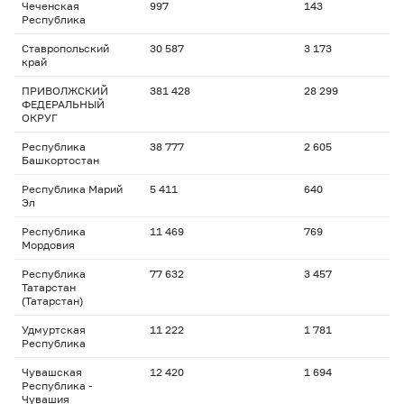
Чеченская
997
143
Республика
Ставропольский
30 587
3 173
край
ПРИВОЛЖСКИЙ
381 428
28 299
ФЕДЕРАЛЬНЫЙ
ОКРУГ
Республика
38 777
2 605
Башкортостан
Республика Марий
5 411
640
Эл
Республика
11 469
769
Мордовия
Республика
77 632
3 457
Татарстан
(Татарстан)
Удмуртская
11 222
1 781
Республика
Чувашская
12 420
1 694
Республика -
Чувашия