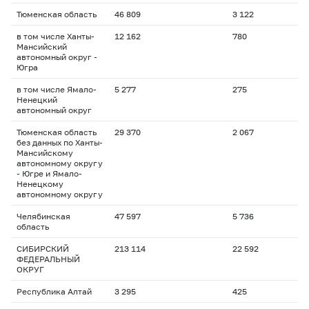
Тюменская область
46 809
3 122
в том числе Ханты-
12 162
780
Мансийский
автономный округ -
Югра
в том числе Ямало-
5 277
275
Ненецкий
автономный округ
Тюменская область
29 370
2 067
без данных по Ханты-
Мансийскому
автономному округу
- Югре и Ямало-
Ненецкому
автономному округу
Челябинская
47 597
5 736
область
СИБИРСКИЙ
213 114
22 592
ФЕДЕРАЛЬНЫЙ
ОКРУГ
Республика Алтай
3 295
425