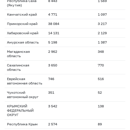
Республика Саха
8 443
1 569
(Якутия)
Камчатский край
4 771
1 097
Приморский край
38 084
3 217
Хабаровский край
14 131
2 129
Амурская область
5 198
1 387
Магаданская
2 962
348
область
Сахалинская
3 650
770
область
Еврейская
746
516
автономная область
Чукотский
351
52
автономный округ
КРЫМСКИЙ
3 542
138
ФЕДЕРАЛЬНЫЙ
ОКРУГ
Республика Крым
2 574
89