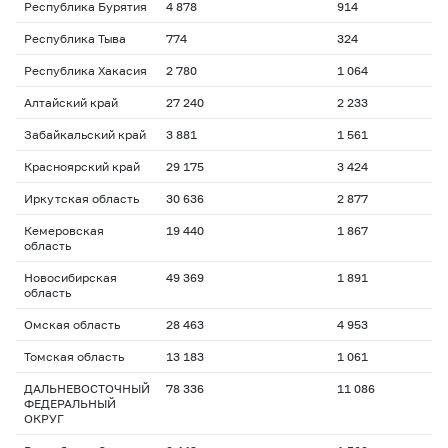
Республика Бурятия
4 878
914
Республика Тыва
774
324
Республика Хакасия
2 780
1 064
Алтайский край
27 240
2 233
Забайкальский край
3 881
1 561
Красноярский край
29 175
3 424
Иркутская область
30 636
2 877
Кемеровская
19 440
1 867
область
Новосибирская
49 369
1 891
область
Омская область
28 463
4 953
Томская область
13 183
1 061
ДАЛЬНЕВОСТОЧНЫЙ
78 336
11 086
ФЕДЕРАЛЬНЫЙ
ОКРУГ