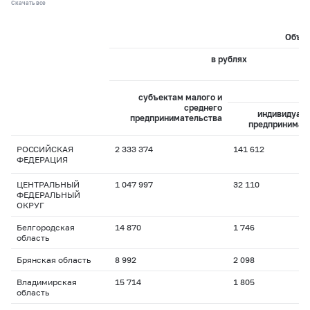
Скачать все
Объем
в рублях
из
субъектам малого и
среднего
индивидуал
предпринимательства
предпринимат
РОССИЙСКАЯ
2 333 374
141 612
ФЕДЕРАЦИЯ
ЦЕНТРАЛЬНЫЙ
1 047 997
32 110
ФЕДЕРАЛЬНЫЙ
ОКРУГ
Белгородская
14 870
1 746
область
Брянская область
8 992
2 098
Владимирская
15 714
1 805
область