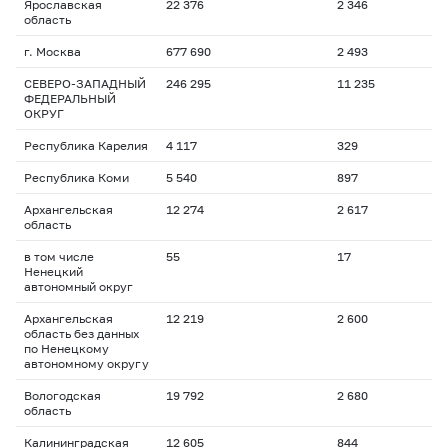
Ярославская
22 376
2 346
область
г. Москва
677 690
2 493
СЕВЕРО-ЗАПАДНЫЙ
246 295
11 235
ФЕДЕРАЛЬНЫЙ
ОКРУГ
Республика Карелия
4 117
329
Республика Коми
5 540
897
Архангельская
12 274
2 617
область
в том числе
55
17
Ненецкий
автономный округ
Архангельская
12 219
2 600
область без данных
по Ненецкому
автономному округу
Вологодская
19 792
2 680
область
Калининградская
12 605
844