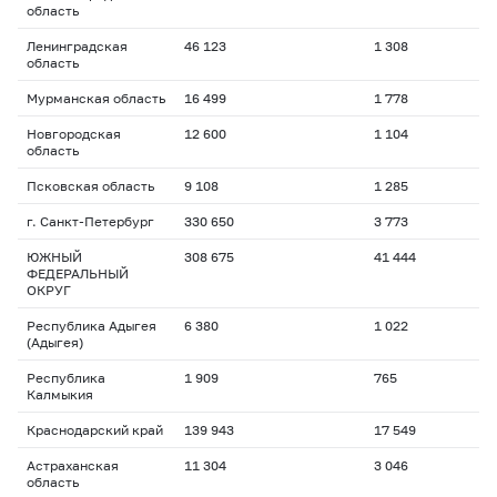
область
Ленинградская
46 123
1 308
область
Мурманская область
16 499
1 778
Новгородская
12 600
1 104
область
Псковская область
9 108
1 285
г. Санкт-Петербург
330 650
3 773
ЮЖНЫЙ
308 675
41 444
ФЕДЕРАЛЬНЫЙ
ОКРУГ
Республика Адыгея
6 380
1 022
(Адыгея)
Республика
1 909
765
Калмыкия
Краснодарский край
139 943
17 549
Астраханская
11 304
3 046
область