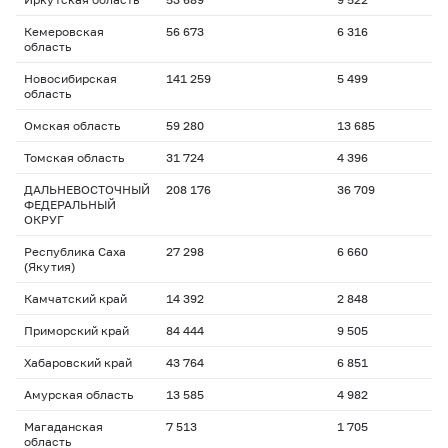
Кемеровская
56 673
6 316
область
Новосибирская
141 259
5 499
область
Омская область
59 280
13 685
Томская область
31 724
4 396
ДАЛЬНЕВОСТОЧНЫЙ
208 176
36 709
ФЕДЕРАЛЬНЫЙ
ОКРУГ
Республика Саха
27 298
6 660
(Якутия)
Камчатский край
14 392
2 848
Приморский край
84 444
9 505
Хабаровский край
43 764
6 851
Амурская область
13 585
4 982
Магаданская
7 513
1 705
область