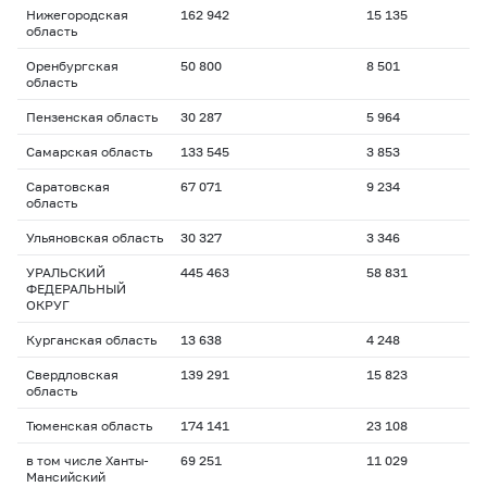
Нижегородская
162 942
15 135
область
Оренбургская
50 800
8 501
область
Пензенская область
30 287
5 964
Самарская область
133 545
3 853
Саратовская
67 071
9 234
область
Ульяновская область
30 327
3 346
УРАЛЬСКИЙ
445 463
58 831
ФЕДЕРАЛЬНЫЙ
ОКРУГ
Курганская область
13 638
4 248
Свердловская
139 291
15 823
область
Тюменская область
174 141
23 108
в том числе Ханты-
69 251
11 029
Мансийский