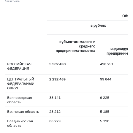
Скачать все
Объем
в рублях
из
субъектам малого и
среднего
индивидуал
предпринимательства
предпринимат
РОССИЙСКАЯ
5 537 493
496 751
ФЕДЕРАЦИЯ
ЦЕНТРАЛЬНЫЙ
2 292 469
99 644
ФЕДЕРАЛЬНЫЙ
ОКРУГ
Белгородская
33 141
6 225
область
Брянская область
23 212
5 185
Владимирская
36 229
5 720
область