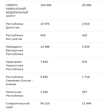
СЕВЕРО-
100 990
20 396
КАВКАЗСКИЙ
ФЕДЕРАЛЬНЫЙ
ОКРУГ
Республика
10 975
2 919
Дагестан
Республика
442
102
Ингушетия
Кабардино-
13 386
2 529
Балкарская
Республика
Карачаево-
7 820
876
Черкесская
Республика
Республика
9 892
1 719
Северная Осетия -
Алания
Чеченская
2 265
257
Республика
Ставропольский
56 210
11 994
край