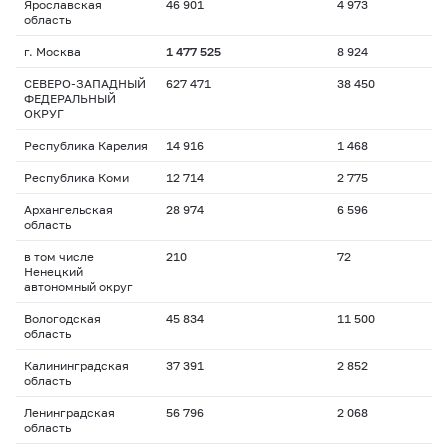
Ярославская
46 901
4 973
область
г. Москва
1 477 525
8 924
СЕВЕРО-ЗАПАДНЫЙ
627 471
38 450
ФЕДЕРАЛЬНЫЙ
ОКРУГ
Республика Карелия
14 916
1 468
Республика Коми
12 714
2 775
Архангельская
28 974
6 596
область
в том числе
210
72
Ненецкий
автономный округ
Вологодская
45 834
11 500
область
Калининградская
37 391
2 852
область
Ленинградская
56 796
2 068
область