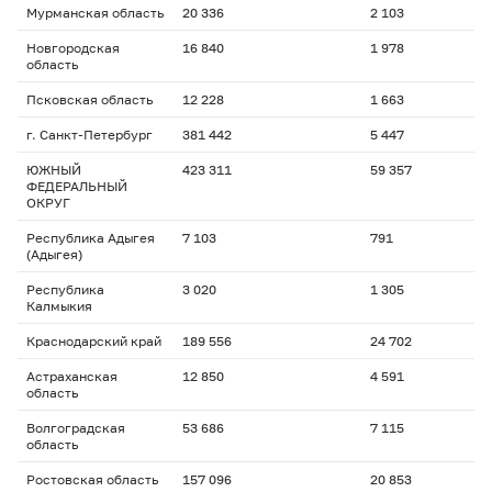
Мурманская область
20 336
2 103
Новгородская
16 840
1 978
область
Псковская область
12 228
1 663
г. Санкт-Петербург
381 442
5 447
ЮЖНЫЙ
423 311
59 357
ФЕДЕРАЛЬНЫЙ
ОКРУГ
Республика Адыгея
7 103
791
(Адыгея)
Республика
3 020
1 305
Калмыкия
Краснодарский край
189 556
24 702
Астраханская
12 850
4 591
область
Волгоградская
53 686
7 115
область
Ростовская область
157 096
20 853