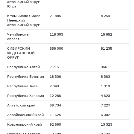
автономный округ -
Югра
в том числе Ямало-
21 885
4 254
Ненецкий
автономный округ
Челябинская
118 393
15 652
область
СИБИРСКИЙ
556 000
81 235
ФЕДЕРАЛЬНЫЙ
ОКРУГ
Республика Алтай
7 715
966
Республика Бурятия
18 306
8 363
Республика Тыва
2 049
1 313
Республика Хакасия
12 286
4 623
Алтайский край
68 734
7 227
Забайкальский край
11 625
6 002
Красноярский край
92 660
13 323
Иркутская область
53 689
9 522