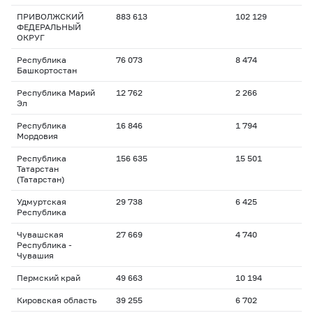
ПРИВОЛЖСКИЙ
883 613
102 129
ФЕДЕРАЛЬНЫЙ
ОКРУГ
Республика
76 073
8 474
Башкортостан
Республика Марий
12 762
2 266
Эл
Республика
16 846
1 794
Мордовия
Республика
156 635
15 501
Татарстан
(Татарстан)
Удмуртская
29 738
6 425
Республика
Чувашская
27 669
4 740
Республика -
Чувашия
Пермский край
49 663
10 194
Кировская область
39 255
6 702