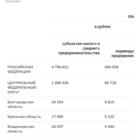
Скачать все
Объем
в рублях
из
субъектам малого и
среднего
индивидуал
предпринимательства
предпринимат
РОССИЙСКАЯ
4 799 621
460 058
ФЕДЕРАЦИЯ
ЦЕНТРАЛЬНЫЙ
1 996 335
89 719
ФЕДЕРАЛЬНЫЙ
ОКРУГ
Белгородская
33 254
5 810
область
Брянская область
17 990
5 122
Владимирская
29 037
4 493
область