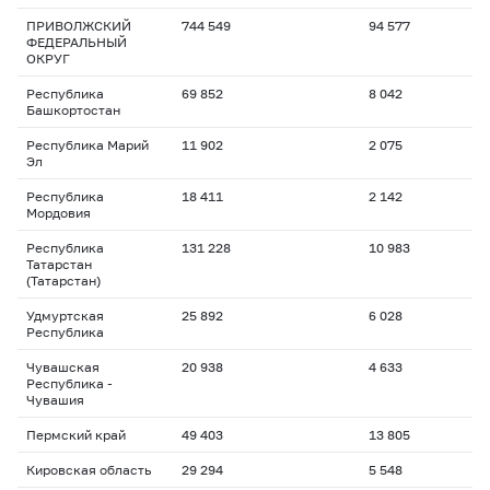
ПРИВОЛЖСКИЙ
744 549
94 577
ФЕДЕРАЛЬНЫЙ
ОКРУГ
Республика
69 852
8 042
Башкортостан
Республика Марий
11 902
2 075
Эл
Республика
18 411
2 142
Мордовия
Республика
131 228
10 983
Татарстан
(Татарстан)
Удмуртская
25 892
6 028
Республика
Чувашская
20 938
4 633
Республика -
Чувашия
Пермский край
49 403
13 805
Кировская область
29 294
5 548