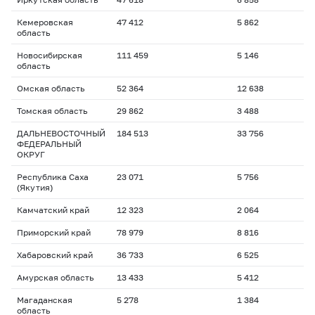
Кемеровская
47 412
5 862
область
Новосибирская
111 459
5 146
область
Омская область
52 364
12 638
Томская область
29 862
3 488
ДАЛЬНЕВОСТОЧНЫЙ
184 513
33 756
ФЕДЕРАЛЬНЫЙ
ОКРУГ
Республика Саха
23 071
5 756
(Якутия)
Камчатский край
12 323
2 064
Приморский край
78 979
8 816
Хабаровский край
36 733
6 525
Амурская область
13 433
5 412
Магаданская
5 278
1 384
область