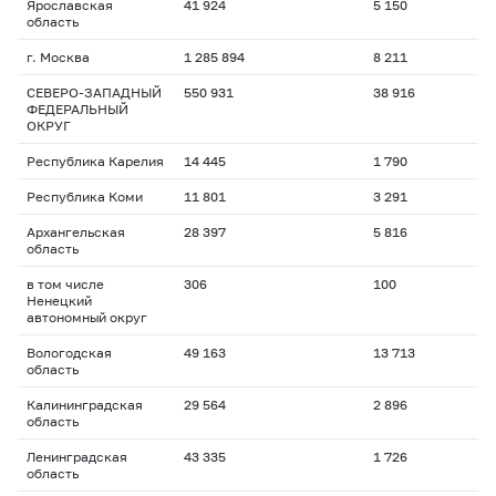
Ярославская
41 924
5 150
область
г. Москва
1 285 894
8 211
СЕВЕРО-ЗАПАДНЫЙ
550 931
38 916
ФЕДЕРАЛЬНЫЙ
ОКРУГ
Республика Карелия
14 445
1 790
Республика Коми
11 801
3 291
Архангельская
28 397
5 816
область
в том числе
306
100
Ненецкий
автономный округ
Вологодская
49 163
13 713
область
Калининградская
29 564
2 896
область
Ленинградская
43 335
1 726
область