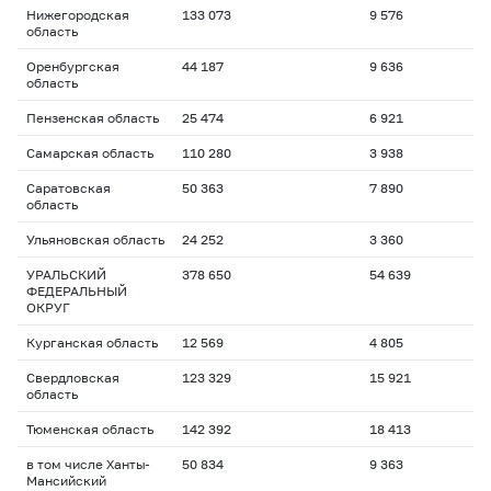
Нижегородская
133 073
9 576
область
Оренбургская
44 187
9 636
область
Пензенская область
25 474
6 921
Самарская область
110 280
3 938
Саратовская
50 363
7 890
область
Ульяновская область
24 252
3 360
УРАЛЬСКИЙ
378 650
54 639
ФЕДЕРАЛЬНЫЙ
ОКРУГ
Курганская область
12 569
4 805
Свердловская
123 329
15 921
область
Тюменская область
142 392
18 413
в том числе Ханты-
50 834
9 363
Мансийский