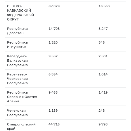
СЕВЕРО-
87 329
18 563
КАВКАЗСКИЙ
ФЕДЕРАЛЬНЫЙ
ОКРУГ
Республика
14 705
3 247
Дагестан
Республика
1 320
346
Ингушетия
Кабардино-
9 552
2 501
Балкарская
Республика
Карачаево-
6 384
1 014
Черкесская
Республика
Республика
9 463
1 419
Северная Осетия -
Алания
Чеченская
1 189
243
Республика
Ставропольский
44 716
9 793
край