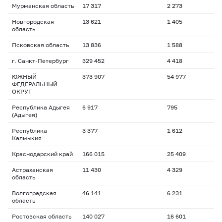
Мурманская область
17 317
2 273
Новгородская
13 621
1 405
область
Псковская область
13 836
1 588
г. Санкт-Петербург
329 452
4 418
ЮЖНЫЙ
373 907
54 977
ФЕДЕРАЛЬНЫЙ
ОКРУГ
Республика Адыгея
6 917
795
(Адыгея)
Республика
3 377
1 612
Калмыкия
Краснодарский край
166 015
25 409
Астраханская
11 430
4 329
область
Волгоградская
46 141
6 231
область
Ростовская область
140 027
16 601