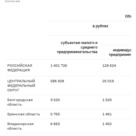
Скачать все
Объем
в рублях
из
субъектам малого и
среднего
индивидуал
предпринимательства
предпринимат
РОССИЙСКАЯ
1 401 726
128 624
ФЕДЕРАЦИЯ
ЦЕНТРАЛЬНЫЙ
586 928
25 019
ФЕДЕРАЛЬНЫЙ
ОКРУГ
Белгородская
9 520
1 520
область
Брянская область
5 755
1 461
Владимирская
6 663
1 452
область