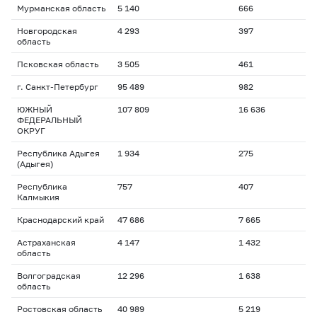
Мурманская область
5 140
666
Новгородская
4 293
397
область
Псковская область
3 505
461
г. Санкт-Петербург
95 489
982
ЮЖНЫЙ
107 809
16 636
ФЕДЕРАЛЬНЫЙ
ОКРУГ
Республика Адыгея
1 934
275
(Адыгея)
Республика
757
407
Калмыкия
Краснодарский край
47 686
7 665
Астраханская
4 147
1 432
область
Волгоградская
12 296
1 638
область
Ростовская область
40 989
5 219