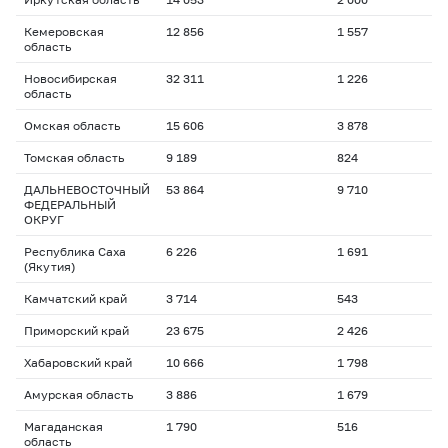
Кемеровская
12 856
1 557
область
Новосибирская
32 311
1 226
область
Омская область
15 606
3 878
Томская область
9 189
824
ДАЛЬНЕВОСТОЧНЫЙ
53 864
9 710
ФЕДЕРАЛЬНЫЙ
ОКРУГ
Республика Саха
6 226
1 691
(Якутия)
Камчатский край
3 714
543
Приморский край
23 675
2 426
Хабаровский край
10 666
1 798
Амурская область
3 886
1 679
Магаданская
1 790
516
область