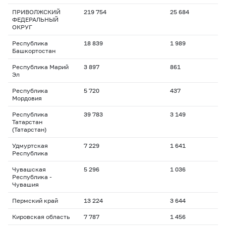
ПРИВОЛЖСКИЙ
219 754
25 684
ФЕДЕРАЛЬНЫЙ
ОКРУГ
Республика
18 839
1 989
Башкортостан
Республика Марий
3 897
861
Эл
Республика
5 720
437
Мордовия
Республика
39 783
3 149
Татарстан
(Татарстан)
Удмуртская
7 229
1 641
Республика
Чувашская
5 296
1 036
Республика -
Чувашия
Пермский край
13 224
3 644
Кировская область
7 787
1 456