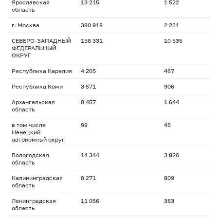
Ярославская
13 215
1 522
область
г. Москва
380 918
2 231
СЕВЕРО-ЗАПАДНЫЙ
158 331
10 535
ФЕДЕРАЛЬНЫЙ
ОКРУГ
Республика Карелия
4 205
467
Республика Коми
3 571
906
Архангельская
8 457
1 644
область
в том числе
99
45
Ненецкий
автономный округ
Вологодская
14 344
3 820
область
Калининградская
8 271
809
область
Ленинградская
11 056
383
область