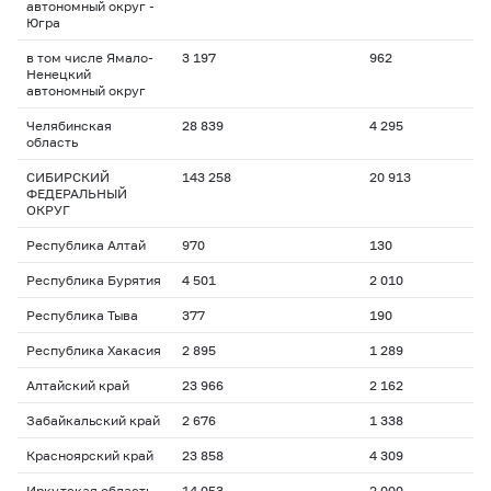
автономный округ -
Югра
в том числе Ямало-
3 197
962
Ненецкий
автономный округ
Челябинская
28 839
4 295
область
СИБИРСКИЙ
143 258
20 913
ФЕДЕРАЛЬНЫЙ
ОКРУГ
Республика Алтай
970
130
Республика Бурятия
4 501
2 010
Республика Тыва
377
190
Республика Хакасия
2 895
1 289
Алтайский край
23 966
2 162
Забайкальский край
2 676
1 338
Красноярский край
23 858
4 309
Иркутская область
14 053
2 000