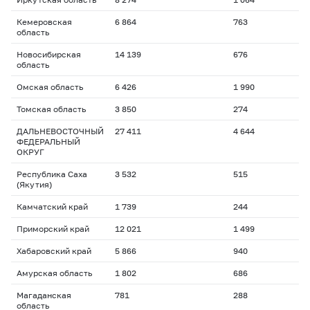
Кемеровская
6 864
763
область
Новосибирская
14 139
676
область
Омская область
6 426
1 990
Томская область
3 850
274
ДАЛЬНЕВОСТОЧНЫЙ
27 411
4 644
ФЕДЕРАЛЬНЫЙ
ОКРУГ
Республика Саха
3 532
515
(Якутия)
Камчатский край
1 739
244
Приморский край
12 021
1 499
Хабаровский край
5 866
940
Амурская область
1 802
686
Магаданская
781
288
область