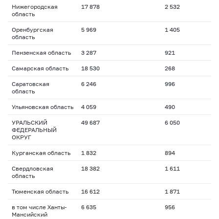
Нижегородская
17 878
2 532
область
Оренбургская
5 969
1 405
область
Пензенская область
3 287
921
Самарская область
18 530
268
Саратовская
6 246
996
область
Ульяновская область
4 059
490
УРАЛЬСКИЙ
49 687
6 050
ФЕДЕРАЛЬНЫЙ
ОКРУГ
Курганская область
1 832
894
Свердловская
18 382
1 611
область
Тюменская область
16 612
1 871
в том числе Ханты-
6 635
956
Мансийский