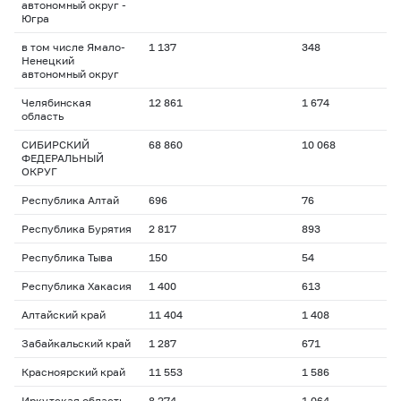
автономный округ -
Югра
в том числе Ямало-
1 137
348
Ненецкий
автономный округ
Челябинская
12 861
1 674
область
СИБИРСКИЙ
68 860
10 068
ФЕДЕРАЛЬНЫЙ
ОКРУГ
Республика Алтай
696
76
Республика Бурятия
2 817
893
Республика Тыва
150
54
Республика Хакасия
1 400
613
Алтайский край
11 404
1 408
Забайкальский край
1 287
671
Красноярский край
11 553
1 586
Иркутская область
8 274
1 064