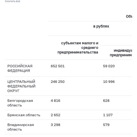
Скачать все
Объем
в рублях
из
субъектам малого и
среднего
индивидуал
предпринимательства
предпринимат
РОССИЙСКАЯ
652 501
59 020
ФЕДЕРАЦИЯ
ЦЕНТРАЛЬНЫЙ
246 250
10 996
ФЕДЕРАЛЬНЫЙ
ОКРУГ
Белгородская
4 816
628
область
Брянская область
2 652
1 107
Владимирская
3 298
579
область