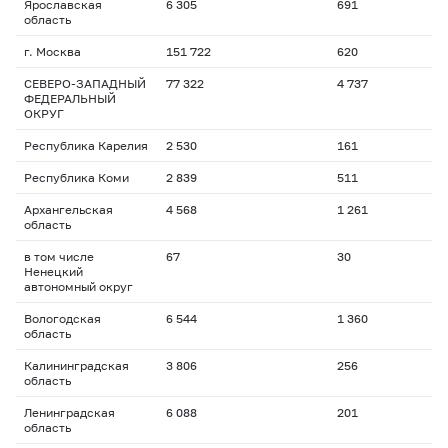
Ярославская
6 305
691
область
г. Москва
151 722
620
СЕВЕРО-ЗАПАДНЫЙ
77 322
4 737
ФЕДЕРАЛЬНЫЙ
ОКРУГ
Республика Карелия
2 530
161
Республика Коми
2 839
511
Архангельская
4 568
1 261
область
в том числе
67
30
Ненецкий
автономный округ
Вологодская
6 544
1 360
область
Калининградская
3 806
256
область
Ленинградская
6 088
201
область