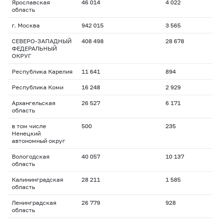
Ярославская
46 014
4 022
область
г. Москва
942 015
3 565
СЕВЕРО-ЗАПАДНЫЙ
408 498
28 678
ФЕДЕРАЛЬНЫЙ
ОКРУГ
Республика Карелия
11 641
894
Республика Коми
16 248
2 929
Архангельская
26 527
6 171
область
в том числе
500
235
Ненецкий
автономный округ
Вологодская
40 057
10 137
область
Калининградская
28 211
1 585
область
Ленинградская
26 779
928
область