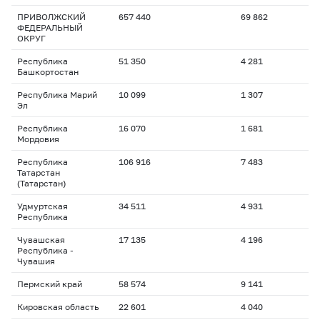
ПРИВОЛЖСКИЙ
657 440
69 862
ФЕДЕРАЛЬНЫЙ
ОКРУГ
Республика
51 350
4 281
Башкортостан
Республика Марий
10 099
1 307
Эл
Республика
16 070
1 681
Мордовия
Республика
106 916
7 483
Татарстан
(Татарстан)
Удмуртская
34 511
4 931
Республика
Чувашская
17 135
4 196
Республика -
Чувашия
Пермский край
58 574
9 141
Кировская область
22 601
4 040