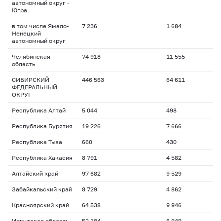
автономный округ -
Югра
в том числе Ямало-
7 236
1 684
Ненецкий
автономный округ
Челябинская
74 918
11 555
область
СИБИРСКИЙ
446 563
64 611
ФЕДЕРАЛЬНЫЙ
ОКРУГ
Республика Алтай
5 044
498
Республика Бурятия
19 226
7 666
Республика Тыва
660
430
Республика Хакасия
8 791
4 582
Алтайский край
97 682
9 529
Забайкальский край
8 729
4 862
Красноярский край
64 538
9 946
Иркутская область
52 184
6 949