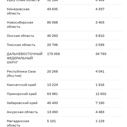
Кемеровская
43 635
4 337
область
Новосибирская
85 068
3 403
область
Омская область
40 260
9 810
Томская область
20 746
2 599
ДАЛЬНЕВОСТОЧНЫЙ
173 059
34 793
ФЕДЕРАЛЬНЫЙ
ОКРУГ
Республика Саха
20 268
4 041
(Якутия)
Камчатский край
13 224
1 916
Приморский край
63 981
12 602
Хабаровский край
45 433
7 190
Амурская область
13 493
4 483
Магаданская
5 101
1 129
область