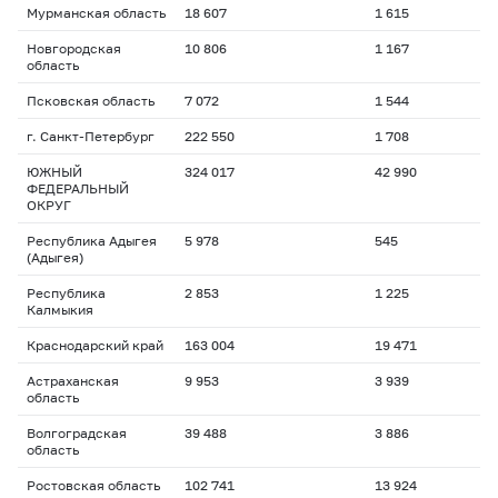
Мурманская область
18 607
1 615
Новгородская
10 806
1 167
область
Псковская область
7 072
1 544
г. Санкт-Петербург
222 550
1 708
ЮЖНЫЙ
324 017
42 990
ФЕДЕРАЛЬНЫЙ
ОКРУГ
Республика Адыгея
5 978
545
(Адыгея)
Республика
2 853
1 225
Калмыкия
Краснодарский край
163 004
19 471
Астраханская
9 953
3 939
область
Волгоградская
39 488
3 886
область
Ростовская область
102 741
13 924