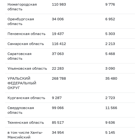
Нижегородская
110 983
9 776
область
Оренбургская
34 006
6 952
область
Пензенская область
19 437
5 303
Самарская область
116 412
2 213
Саратовская
37 063
5 468
область
Ульяновская область
22 283
3 090
УРАЛЬСКИЙ
268 788
35 480
ФЕДЕРАЛЬНЫЙ
ОКРУГ
Курганская область
9 287
2 723
Свердловская
99 066
11 566
область
Тюменская область
85 517
9 636
в том числе Ханты-
34 954
5 145
Мансийский