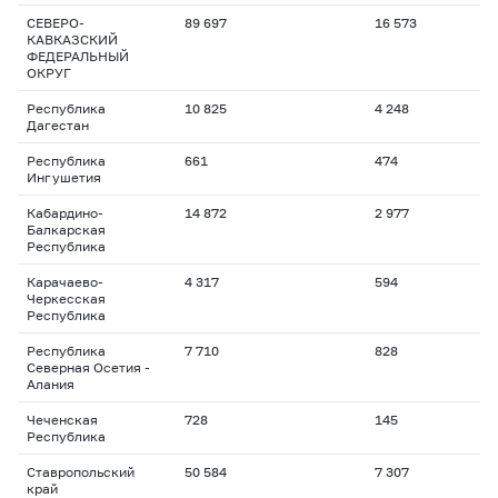
СЕВЕРО-
89 697
16 573
КАВКАЗСКИЙ
ФЕДЕРАЛЬНЫЙ
ОКРУГ
Республика
10 825
4 248
Дагестан
Республика
661
474
Ингушетия
Кабардино-
14 872
2 977
Балкарская
Республика
Карачаево-
4 317
594
Черкесская
Республика
Республика
7 710
828
Северная Осетия -
Алания
Чеченская
728
145
Республика
Ставропольский
50 584
7 307
край