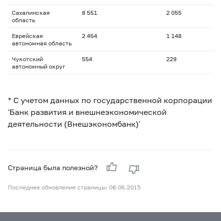
Сахалинская
8 551
2 055
область
Еврейская
2 454
1 148
автономная область
Чукотский
554
229
автономный округ
* С учетом данных по государственной корпорации
'Банк развития и внешнеэкономической
деятельности (Внешэкономбанк)'
Страница была полезной?
Последнее обновление страницы: 08.06.2015