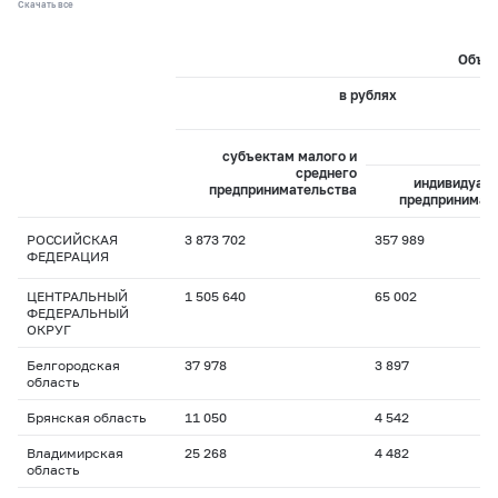
Скачать все
Объем
в рублях
из
субъектам малого и
среднего
индивидуал
предпринимательства
предпринимат
РОССИЙСКАЯ
3 873 702
357 989
ФЕДЕРАЦИЯ
ЦЕНТРАЛЬНЫЙ
1 505 640
65 002
ФЕДЕРАЛЬНЫЙ
ОКРУГ
Белгородская
37 978
3 897
область
Брянская область
11 050
4 542
Владимирская
25 268
4 482
область