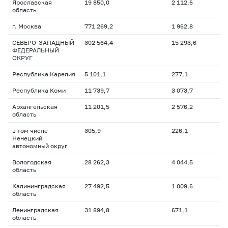
Ярославская
19 850,0
2 112,6
область
г. Москва
771 269,2
1 962,8
СЕВЕРО-ЗАПАДНЫЙ
302 564,4
15 293,6
ФЕДЕРАЛЬНЫЙ
ОКРУГ
Республика Карелия
5 101,1
277,1
Республика Коми
11 739,7
3 073,7
Архангельская
11 201,5
2 576,2
область
в том числе
305,9
226,1
Ненецкий
автономный округ
Вологодская
28 262,3
4 044,5
область
Калининградская
27 492,5
1 009,6
область
Ленинградская
31 894,8
671,1
область