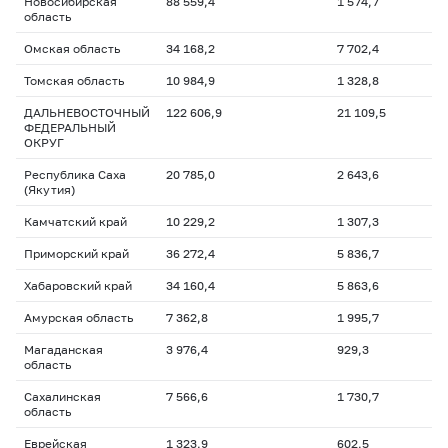
Новосибирская
88 559,4
1 574,7
область
Омская область
34 168,2
7 702,4
Томская область
10 984,9
1 328,8
ДАЛЬНЕВОСТОЧНЫЙ
122 606,9
21 109,5
ФЕДЕРАЛЬНЫЙ
ОКРУГ
Республика Саха
20 785,0
2 643,6
(Якутия)
Камчатский край
10 229,2
1 307,3
Приморский край
36 272,4
5 836,7
Хабаровский край
34 160,4
5 863,6
Амурская область
7 362,8
1 995,7
Магаданская
3 976,4
929,3
область
Сахалинская
7 566,6
1 730,7
область
Еврейская
1 323,9
602,5