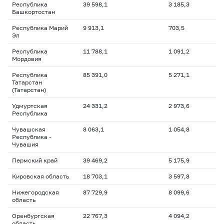
Республика
39 598,1
3 185,3
Башкортостан
Республика Марий
9 913,1
703,5
Эл
Республика
11 788,1
1 091,2
Мордовия
Республика
85 391,0
5 271,1
Татарстан
(Татарстан)
Удмуртская
24 331,2
2 973,6
Республика
Чувашская
8 063,1
1 054,8
Республика -
Чувашия
Пермский край
39 469,2
5 175,9
Кировская область
18 703,1
3 597,8
Нижегородская
87 729,9
8 099,6
область
Оренбургская
22 767,3
4 094,2
область