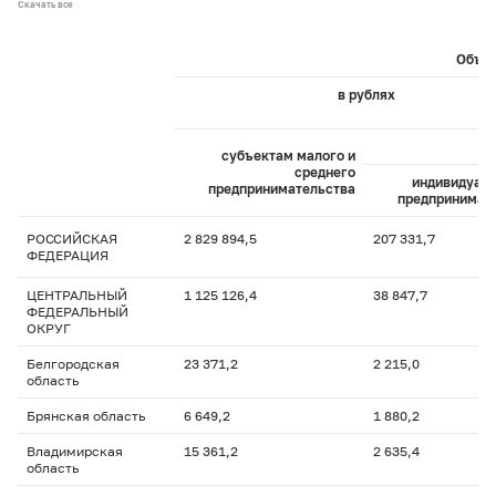
Скачать все
Объем
в рублях
из
субъектам малого и
среднего
индивидуал
предпринимательства
предпринимат
РОССИЙСКАЯ
2 829 894,5
207 331,7
ФЕДЕРАЦИЯ
ЦЕНТРАЛЬНЫЙ
1 125 126,4
38 847,7
ФЕДЕРАЛЬНЫЙ
ОКРУГ
Белгородская
23 371,2
2 215,0
область
Брянская область
6 649,2
1 880,2
Владимирская
15 361,2
2 635,4
область