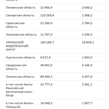
Пензенская область
12 965,4
2 699,2
Самарская область
115 259,6
1 368,2
Саратовская
21 245,0
2 784,2
область
Ульяновская область
11 707,3
1 249,3
УРАЛЬСКИЙ
183 186,7
19 609,1
ФЕДЕРАЛЬНЫЙ
ОКРУГ
Курганская область
8 517,6
1 663,0
Свердловская
49 562,5
6 166,3
область
Тюменская область
80 400,1
5 257,3
в том числе Ханты-
31 777,4
2 281,1
Мансийский
автономный округ -
Югра
в том числе Ямало-
16 048,2
1 357,7
Ненецкий