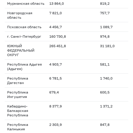
Мурманская область
13 864,0
819,2
Новгородская
7 821,0
757,7
область
Псковская область
4 456,7
1 089,7
г. Санкт-Петербург
160 730,8
974,8
ЮЖНЫЙ
265 451,8
31 181,0
ФЕДЕРАЛЬНЫЙ
ОКРУГ
Республика Адыгея
4 903,7
581,1
(Адыгея)
Республика
6 781,5
1 740,0
Дагестан
Республика
679,4
600,5
Ингушетия
Кабардино-
8 377,9
1 371,2
Балкарская
Республика
Республика
2 303,9
847,8
Калмыкия