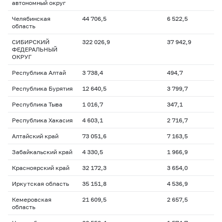
автономный округ
Челябинская
44 706,5
6 522,5
область
СИБИРСКИЙ
322 026,9
37 942,9
ФЕДЕРАЛЬНЫЙ
ОКРУГ
Республика Алтай
3 738,4
494,7
Республика Бурятия
12 640,5
3 799,7
Республика Тыва
1 016,7
347,1
Республика Хакасия
4 603,1
2 716,7
Алтайский край
73 051,6
7 163,5
Забайкальский край
4 330,5
1 966,9
Красноярский край
32 172,3
3 654,0
Иркутская область
35 151,8
4 536,9
Кемеровская
21 609,5
2 657,5
область