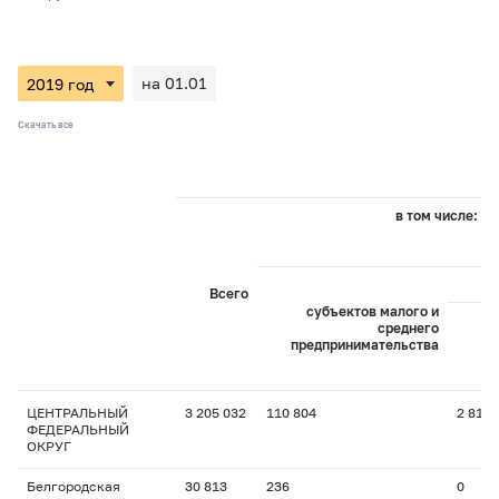
на 01.01
Скачать все
в том числе:
Всего
субъектов малого и
среднего
предпринимательства
пр
ЦЕНТРАЛЬНЫЙ
3 205 032
110 804
2 817
ФЕДЕРАЛЬНЫЙ
ОКРУГ
Белгородская
30 813
236
0