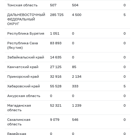
Томская область
507
504
0
ДАЛЬНЕВОСТОЧНЫЙ
285 725
4 500
5
ФЕДЕРАЛЬНЫЙ
ОКРУГ
Республика Бурятия
1 051
0
0
Республика Саха
83 893
0
0
(Якутия)
Забайкальский край
14 635
0
0
Камчатский край
27 125
85
0
Приморский край
32 916
2 134
0
Хабаровский край
55 528
333
5
Амурская область
0
0
0
Магаданская
52 321
1 239
0
область
Сахалинская
9 079
546
0
область
Еврейская
0
0
0