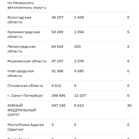
по Ненецкому
автономному округу
Вологодская
26 107
1 439
0
область
Калининградская
53 269
1 094
5
область
Ленинградская
64 540
333
2
область
Мурманская область
47 247
2 076
0
Новгородская
31 366
3 585
0
область
Псковская область
4 012
0
0
г. Санкт-Петербург
299 495
21 037
0
ЮЖНЫЙ
247 150
8 910
30
ФЕДЕРАЛЬНЫЙ
ОКРУГ
Республика Адыгея
0
0
0
(Адыгея)