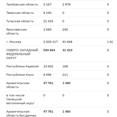
Тамбовская область
3 167
2 878
0
Тверская область
8 240
0
0
Тульская область
21 315
0
0
Ярославская
2 589
240
0
область
г. Москва
2 433 217
91 668
1 528
СЕВЕРО-ЗАПАДНЫЙ
594 894
31 423
6
ФЕДЕРАЛЬНЫЙ
ОКРУГ
Республика Карелия
14 402
168
0
Республика Коми
6 696
211
0
Архангельская
47 761
1 480
0
область
в том числе
0
0
0
Ненецкий
автономный округ
Архангельская
47 761
1 480
0
область без данных