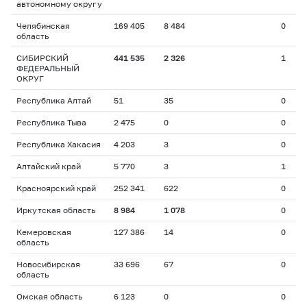
автономному округу
Челябинская
169 405
8 484
0
область
СИБИРСКИЙ
441 535
2 326
1
ФЕДЕРАЛЬНЫЙ
ОКРУГ
Республика Алтай
51
35
0
Республика Тыва
2 475
0
0
Республика Хакасия
4 203
3
0
Алтайский край
5 770
3
1
Красноярский край
252 341
622
0
Иркутская область
8 984
1 078
0
Кемеровская
127 386
14
0
область
Новосибирская
33 696
67
0
область
Омская область
6 123
0
0