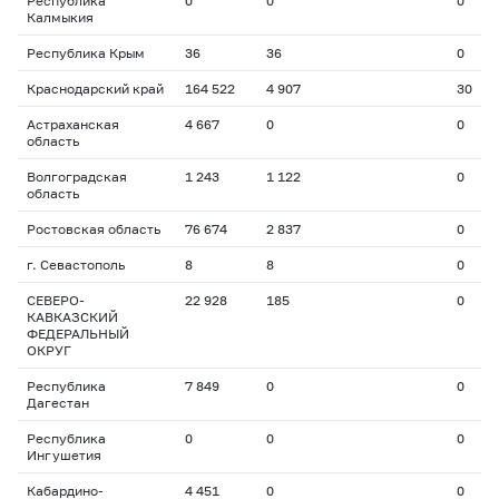
Республика
0
0
0
Калмыкия
Республика Крым
36
36
0
Краснодарский край
164 522
4 907
30
Астраханская
4 667
0
0
область
Волгоградская
1 243
1 122
0
область
Ростовская область
76 674
2 837
0
г. Севастополь
8
8
0
СЕВЕРО-
22 928
185
0
КАВКАЗСКИЙ
ФЕДЕРАЛЬНЫЙ
ОКРУГ
Республика
7 849
0
0
Дагестан
Республика
0
0
0
Ингушетия
Кабардино-
4 451
0
0