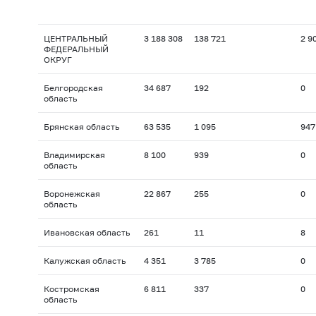
ЦЕНТРАЛЬНЫЙ
3 188 308
138 721
2 9
ФЕДЕРАЛЬНЫЙ
ОКРУГ
Белгородская
34 687
192
0
область
Брянская область
63 535
1 095
947
Владимирская
8 100
939
0
область
Воронежская
22 867
255
0
область
Ивановская область
261
11
8
Калужская область
4 351
3 785
0
Костромская
6 811
337
0
область