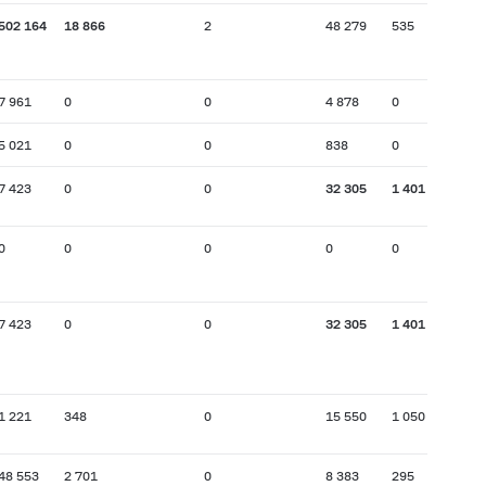
502 164
18 866
2
48 279
535
7 961
0
0
4 878
0
5 021
0
0
838
0
7 423
0
0
32 305
1 401
0
0
0
0
0
7 423
0
0
32 305
1 401
1 221
348
0
15 550
1 050
48 553
2 701
0
8 383
295