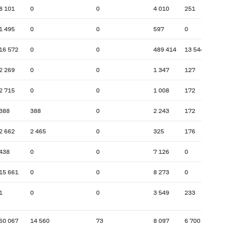
8 101
0
0
4 010
251
1 495
0
0
597
0
16 572
0
0
489 414
13 544
2 269
0
0
1 347
127
2 715
0
0
1 008
172
388
388
0
2 243
172
2 662
2 465
0
325
176
438
0
0
7 126
0
15 661
0
0
8 273
0
1
0
0
3 549
233
60 067
14 560
73
8 097
6 700