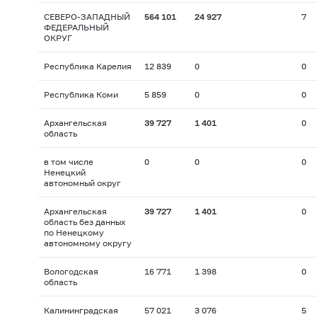
СЕВЕРО-ЗАПАДНЫЙ
564 101
24 927
7
ФЕДЕРАЛЬНЫЙ
ОКРУГ
Республика Карелия
12 839
0
0
Республика Коми
5 859
0
0
Архангельская
39 727
1 401
0
область
в том числе
0
0
0
Ненецкий
автономный округ
Архангельская
39 727
1 401
0
область без данных
по Ненецкому
автономному округу
Вологодская
16 771
1 398
0
область
Калининградская
57 021
3 076
5