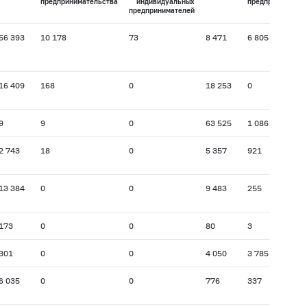
предпринимательства
индивидуальных
предпринимател
предпринимателей
56 393
10 178
73
8 471
6 805
16 409
168
0
18 253
0
9
9
0
63 525
1 086
2 743
18
0
5 357
921
13 384
0
0
9 483
255
173
0
0
80
3
301
0
0
4 050
3 785
6 035
0
0
776
337