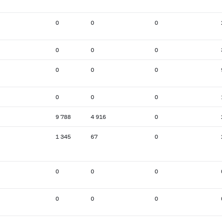
0
0
0
0
0
0
0
0
0
0
0
0
9 788
4 916
0
1 345
67
0
0
0
0
0
0
0