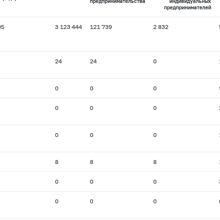
предпринимательства
индивидуальных
предпринимателей
05
3 123 444
121 739
2 832
24
24
0
0
0
0
0
0
0
0
0
0
8
8
8
0
0
0
0
0
0