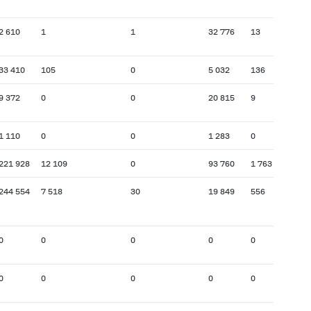
2 610
1
1
32 776
13
33 410
105
0
5 032
136
9 372
0
0
20 815
9
1 110
0
0
1 283
0
221 928
12 109
0
93 760
1 763
244 554
7 518
30
19 849
556
0
0
0
0
0
0
0
0
0
0