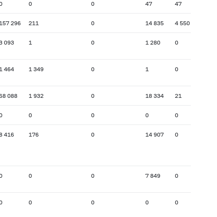
0
0
0
47
47
157 296
211
0
14 835
4 550
3 093
1
0
1 280
0
1 464
1 349
0
1
0
68 088
1 932
0
18 334
21
0
0
0
0
0
8 416
176
0
14 907
0
0
0
0
7 849
0
0
0
0
0
0