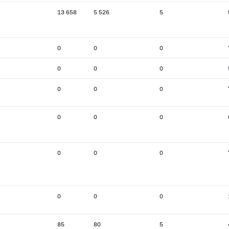
13 658
5 526
5
0
0
0
0
0
0
0
0
0
0
0
0
0
0
0
0
0
0
85
80
5