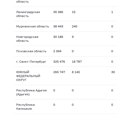
область
Ленинградская
35 386
15
1
область
Мурманская область
38 443
240
0
Новгородская
30 186
9
0
область
Псковская область
2 394
0
0
г. Санкт-Петербург
325 476
18 787
0
ЮЖНЫЙ
265 747
8 140
30
ФЕДЕРАЛЬНЫЙ
ОКРУГ
Республика Адыгея
0
0
0
(Адыгея)
Республика
0
0
0
Калмыкия