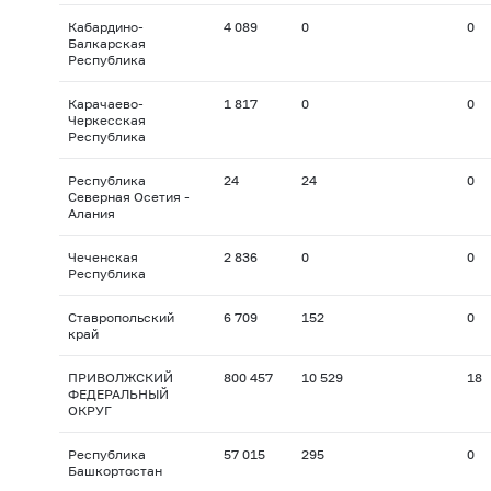
Кабардино-
4 089
0
0
Балкарская
Республика
Карачаево-
1 817
0
0
Черкесская
Республика
Республика
24
24
0
Северная Осетия -
Алания
Чеченская
2 836
0
0
Республика
Ставропольский
6 709
152
0
край
ПРИВОЛЖСКИЙ
800 457
10 529
18
ФЕДЕРАЛЬНЫЙ
ОКРУГ
Республика
57 015
295
0
Башкортостан