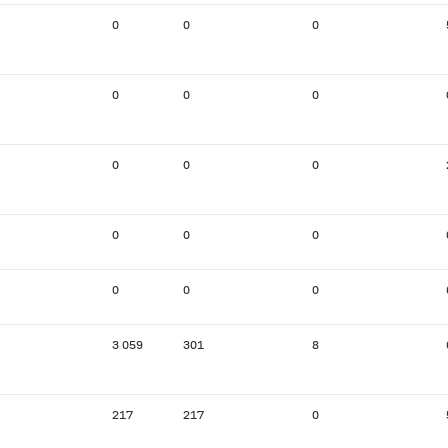
0
0
0
0
0
0
0
0
0
0
0
0
0
0
0
3 059
301
8
217
217
0