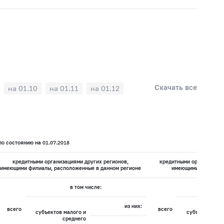
Скачать все
на 01.10
на 01.11
на 01.12
о состоянию на 01.07.2018
кредитными организациями других регионов,
кредитными организация
имеющими филиалы, расположенные в данном регионе
имеющими филиалов
в том числе:
в
из них:
всего
всего
субъектов малого и
субъектов мал
среднего
сре