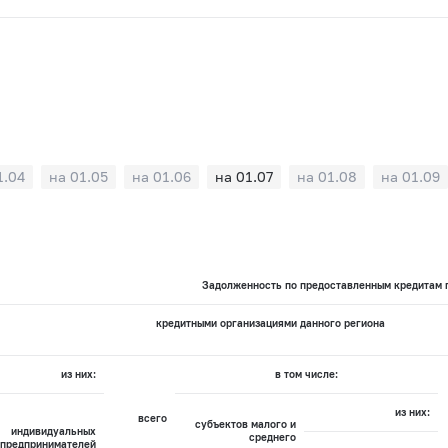
1.04
на 01.05
на 01.06
на 01.07
на 01.08
на 01.09
Задолженность по предоставленным кредитам п
кредитными организациями данного региона
из них:
в том числе:
из них:
всего
субъектов малого и
индивидуальных
среднего
предпринимателей