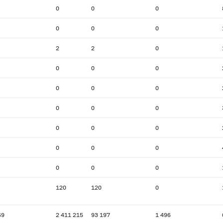
0
0
0
0
0
0
2
2
0
0
0
0
0
0
0
0
0
0
0
0
0
0
0
0
0
0
0
120
120
0
69
2 411 215
93 197
1 496