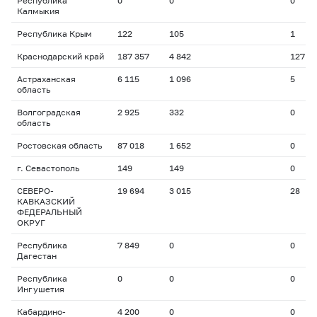
Республика
0
0
0
Калмыкия
Республика Крым
122
105
1
Краснодарский край
187 357
4 842
127
Астраханская
6 115
1 096
5
область
Волгоградская
2 925
332
0
область
Ростовская область
87 018
1 652
0
г. Севастополь
149
149
0
СЕВЕРО-
19 694
3 015
28
КАВКАЗСКИЙ
ФЕДЕРАЛЬНЫЙ
ОКРУГ
Республика
7 849
0
0
Дагестан
Республика
0
0
0
Ингушетия
Кабардино-
4 200
0
0