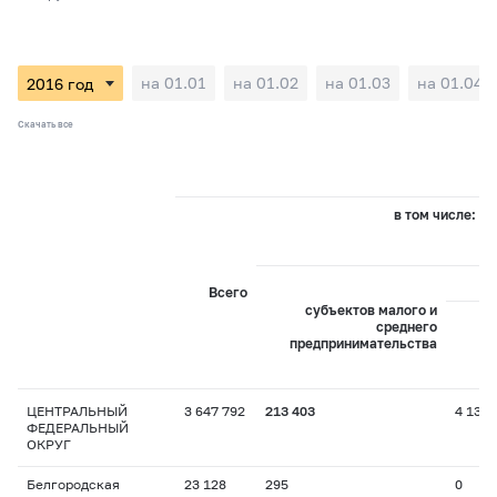
на 01.01
на 01.02
на 01.03
на 01.04
Скачать все
в том числе:
Всего
субъектов малого и
среднего
предпринимательства
пр
ЦЕНТРАЛЬНЫЙ
3 647 792
213 403
4 132
ФЕДЕРАЛЬНЫЙ
ОКРУГ
Белгородская
23 128
295
0