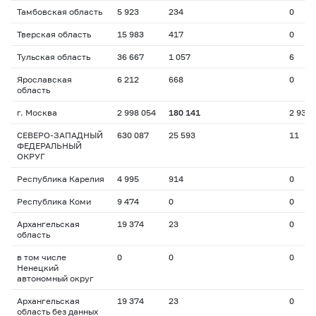
Тамбовская область
5 923
234
0
Тверская область
15 983
417
0
Тульская область
36 667
1 057
6
Ярославская
6 212
668
0
область
г. Москва
2 998 054
180 141
2 939
СЕВЕРО-ЗАПАДНЫЙ
630 087
25 593
11
ФЕДЕРАЛЬНЫЙ
ОКРУГ
Республика Карелия
4 995
914
0
Республика Коми
9 474
0
0
Архангельская
19 374
23
0
область
в том числе
0
0
0
Ненецкий
автономный округ
Архангельская
19 374
23
0
область без данных