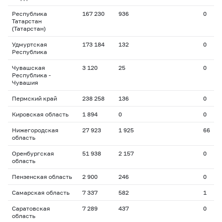
Республика
167 230
936
0
Татарстан
(Татарстан)
Удмуртская
173 184
132
0
Республика
Чувашская
3 120
25
0
Республика -
Чувашия
Пермский край
238 258
136
0
Кировская область
1 894
0
0
Нижегородская
27 923
1 925
66
область
Оренбургская
51 938
2 157
0
область
Пензенская область
2 900
246
0
Самарская область
7 337
582
1
Саратовская
7 289
437
0
область