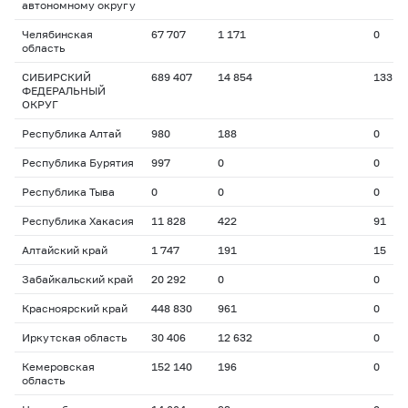
автономному округу
Челябинская
67 707
1 171
0
область
СИБИРСКИЙ
689 407
14 854
133
ФЕДЕРАЛЬНЫЙ
ОКРУГ
Республика Алтай
980
188
0
Республика Бурятия
997
0
0
Республика Тыва
0
0
0
Республика Хакасия
11 828
422
91
Алтайский край
1 747
191
15
Забайкальский край
20 292
0
0
Красноярский край
448 830
961
0
Иркутская область
30 406
12 632
0
Кемеровская
152 140
196
0
область