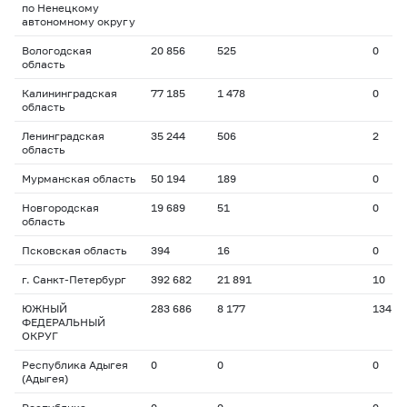
по Ненецкому
автономному округу
Вологодская
20 856
525
0
область
Калининградская
77 185
1 478
0
область
Ленинградская
35 244
506
2
область
Мурманская область
50 194
189
0
Новгородская
19 689
51
0
область
Псковская область
394
16
0
г. Санкт-Петербург
392 682
21 891
10
ЮЖНЫЙ
283 686
8 177
134
ФЕДЕРАЛЬНЫЙ
ОКРУГ
Республика Адыгея
0
0
0
(Адыгея)