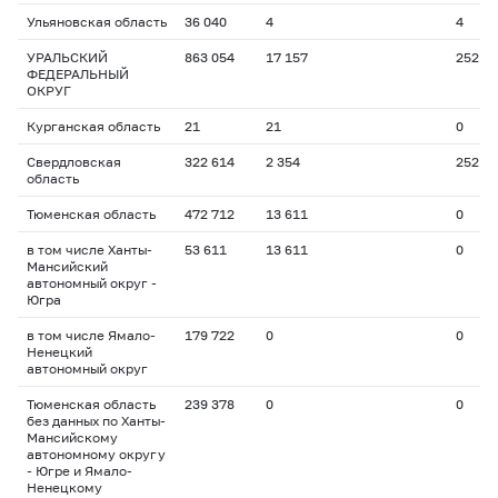
Ульяновская область
36 040
4
4
УРАЛЬСКИЙ
863 054
17 157
252
ФЕДЕРАЛЬНЫЙ
ОКРУГ
Курганская область
21
21
0
Свердловская
322 614
2 354
252
область
Тюменская область
472 712
13 611
0
в том числе Ханты-
53 611
13 611
0
Мансийский
автономный округ -
Югра
в том числе Ямало-
179 722
0
0
Ненецкий
автономный округ
Тюменская область
239 378
0
0
без данных по Ханты-
Мансийскому
автономному округу
- Югре и Ямало-
Ненецкому