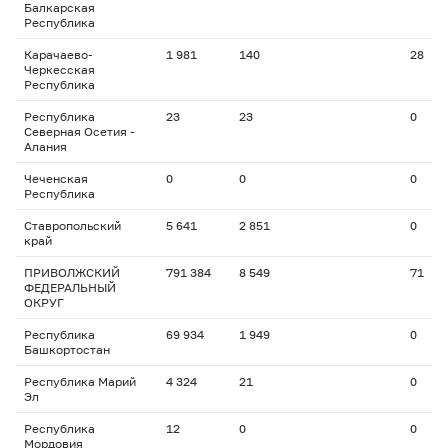
Балкарская
Республика
Карачаево-
1 981
140
28
Черкесская
Республика
Республика
23
23
0
Северная Осетия -
Алания
Чеченская
0
0
0
Республика
Ставропольский
5 641
2 851
0
край
ПРИВОЛЖСКИЙ
791 384
8 549
71
ФЕДЕРАЛЬНЫЙ
ОКРУГ
Республика
69 934
1 949
0
Башкортостан
Республика Марий
4 324
21
0
Эл
Республика
12
0
0
Мордовия