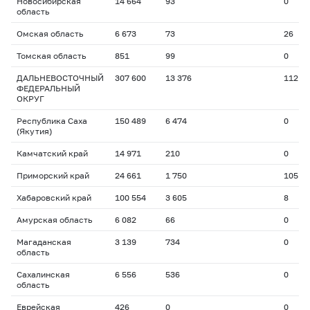
Новосибирская
14 664
93
0
область
Омская область
6 673
73
26
Томская область
851
99
0
ДАЛЬНЕВОСТОЧНЫЙ
307 600
13 376
112
ФЕДЕРАЛЬНЫЙ
ОКРУГ
Республика Саха
150 489
6 474
0
(Якутия)
Камчатский край
14 971
210
0
Приморский край
24 661
1 750
105
Хабаровский край
100 554
3 605
8
Амурская область
6 082
66
0
Магаданская
3 139
734
0
область
Сахалинская
6 556
536
0
область
Еврейская
426
0
0