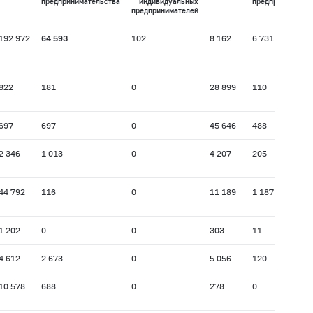
предпринимательства
индивидуальных
предпринимател
предпринимателей
192 972
64 593
102
8 162
6 731
822
181
0
28 899
110
697
697
0
45 646
488
2 346
1 013
0
4 207
205
44 792
116
0
11 189
1 187
1 202
0
0
303
11
4 612
2 673
0
5 056
120
10 578
688
0
278
0