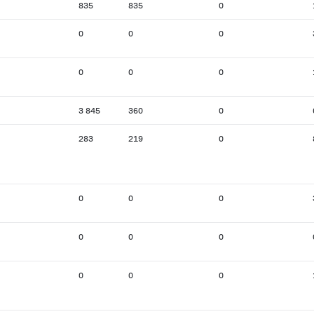
835
835
0
0
0
0
0
0
0
3 845
360
0
283
219
0
0
0
0
0
0
0
0
0
0