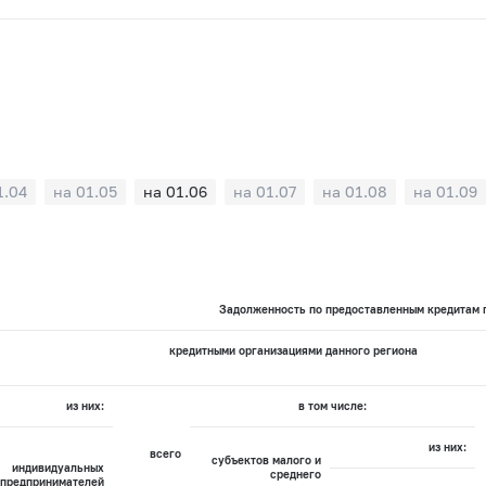
1.04
на 01.05
на 01.06
на 01.07
на 01.08
на 01.09
Задолженность по предоставленным кредитам п
кредитными организациями данного региона
из них:
в том числе:
из них:
всего
субъектов малого и
индивидуальных
среднего
предпринимателей