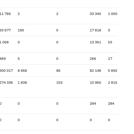
11 766
2
2
33 340
1 050
33 677
190
0
17 818
0
1 068
0
0
13 361
53
469
5
0
266
17
300 017
8 668
86
82 148
5 892
274 336
1 838
153
10 960
2 815
0
0
0
284
284
0
0
0
0
0