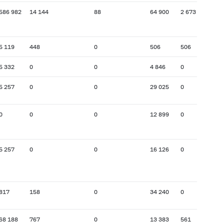
586 982
14 144
88
64 900
2 673
5 119
448
0
506
506
5 332
0
0
4 846
0
5 257
0
0
29 025
0
0
0
0
12 899
0
5 257
0
0
16 126
0
817
158
0
34 240
0
68 188
767
0
13 383
561