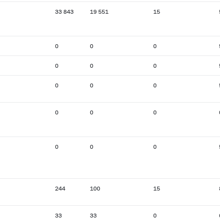
33 843
19 551
15
0
0
0
0
0
0
0
0
0
0
0
0
0
0
0
244
100
15
33
33
0