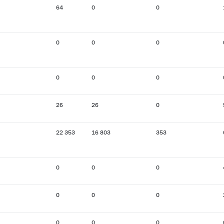
64
0
0
0
0
0
0
0
0
26
26
0
22 353
16 803
353
0
0
0
0
0
0
0
0
0