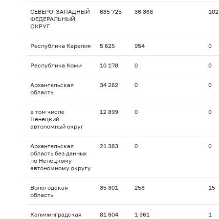
СЕВЕРО-ЗАПАДНЫЙ
685 725
36 368
102
ФЕДЕРАЛЬНЫЙ
ОКРУГ
Республика Карелия
5 625
954
0
Республика Коми
10 178
0
0
Архангельская
34 282
0
0
область
в том числе
12 899
0
0
Ненецкий
автономный округ
Архангельская
21 383
0
0
область без данных
по Ненецкому
автономному округу
Вологодская
35 301
258
15
область
Калининградская
81 604
1 361
1