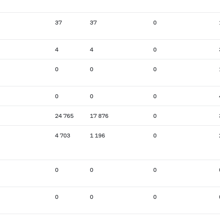
37
37
0
4
4
0
0
0
0
0
0
0
24 765
17 876
0
4 703
1 196
0
0
0
0
0
0
0