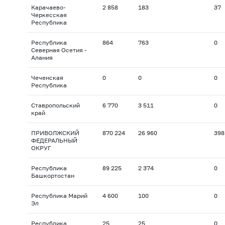
Карачаево-
2 858
183
37
Черкесская
Республика
Республика
864
763
0
Северная Осетия -
Алания
Чеченская
0
0
0
Республика
Ставропольский
6 770
3 511
0
край
ПРИВОЛЖСКИЙ
870 224
26 960
398
ФЕДЕРАЛЬНЫЙ
ОКРУГ
Республика
89 225
2 374
0
Башкортостан
Республика Марий
4 600
100
0
Эл
Республика
25
25
0