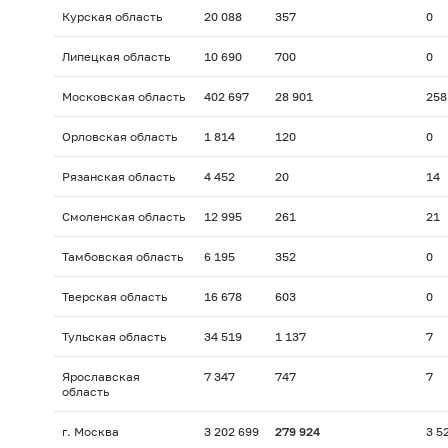
Курская область
20 088
357
0
Липецкая область
10 690
700
0
Московская область
402 697
28 901
258
Орловская область
1 814
120
0
Рязанская область
4 452
20
14
Смоленская область
12 995
261
21
Тамбовская область
6 195
352
0
Тверская область
16 678
603
0
Тульская область
34 519
1 137
7
Ярославская
7 347
747
7
область
г. Москва
3 202 699
279 924
3 5