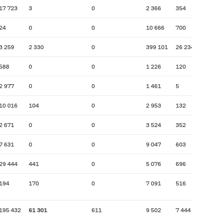
17 723
3
0
2 366
354
24
0
0
10 666
700
3 259
2 330
0
399 101
26 234
588
0
0
1 226
120
2 977
0
0
1 461
5
10 016
104
0
2 953
132
2 671
0
0
3 524
352
7 631
0
0
9 047
603
29 444
441
0
5 076
696
194
170
0
7 091
516
195 432
61 301
611
9 502
7 444