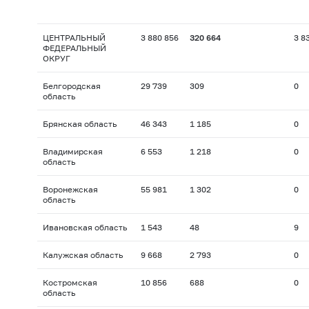
ЦЕНТРАЛЬНЫЙ
3 880 856
320 664
3 8
ФЕДЕРАЛЬНЫЙ
ОКРУГ
Белгородская
29 739
309
0
область
Брянская область
46 343
1 185
0
Владимирская
6 553
1 218
0
область
Воронежская
55 981
1 302
0
область
Ивановская область
1 543
48
9
Калужская область
9 668
2 793
0
Костромская
10 856
688
0
область