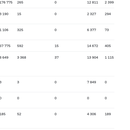
176 775
265
0
12 811
2 399
3 190
15
0
2 327
294
1 106
325
0
6 377
73
67 775
592
15
14 672
405
8 649
3 368
37
13 904
1 115
3
3
0
7 849
0
0
0
0
0
0
185
52
0
4 306
189