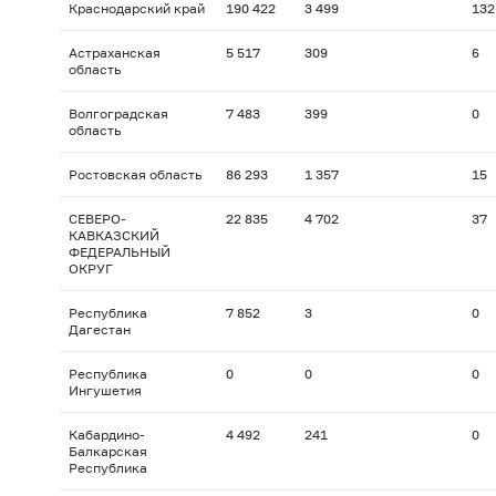
Краснодарский край
190 422
3 499
132
Астраханская
5 517
309
6
область
Волгоградская
7 483
399
0
область
Ростовская область
86 293
1 357
15
СЕВЕРО-
22 835
4 702
37
КАВКАЗСКИЙ
ФЕДЕРАЛЬНЫЙ
ОКРУГ
Республика
7 852
3
0
Дагестан
Республика
0
0
0
Ингушетия
Кабардино-
4 492
241
0
Балкарская
Республика