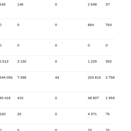
146
146
0
2 648
37
0
0
0
864
763
0
0
0
0
0
5 513
3 130
0
1 230
355
644 056
7 398
44
203 815
2 758
40 418
415
0
48 807
1 959
230
25
0
4 371
75
0
0
0
25
25