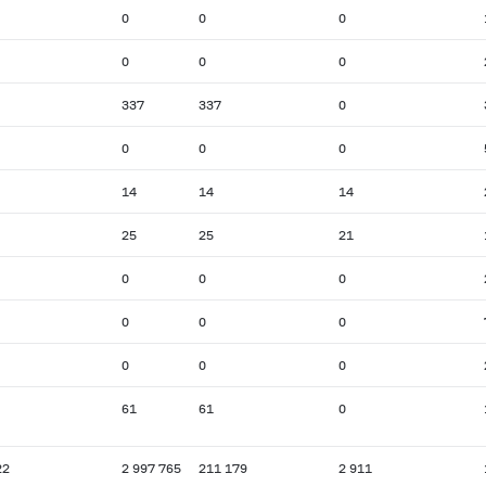
0
0
0
0
0
0
337
337
0
0
0
0
14
14
14
25
25
21
0
0
0
0
0
0
0
0
0
61
61
0
22
2 997 765
211 179
2 911