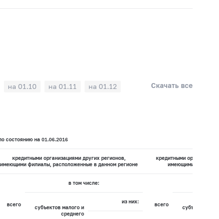
Скачать все
на 01.10
на 01.11
на 01.12
о состоянию на 01.06.2016
кредитными организациями других регионов,
кредитными организация
имеющими филиалы, расположенные в данном регионе
имеющими филиалов
в том числе:
в
из них:
всего
всего
субъектов малого и
субъектов мал
среднего
сре