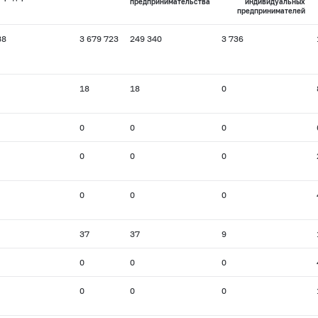
предпринимательства
индивидуальных
предпринимателей
38
3 679 723
249 340
3 736
18
18
0
0
0
0
0
0
0
0
0
0
37
37
9
0
0
0
0
0
0