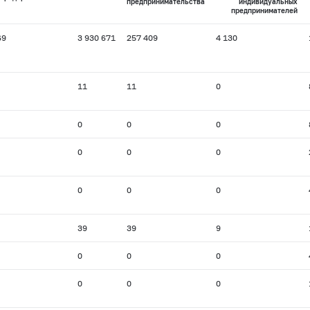
предпринимательства
индивидуальных
предпринимателей
69
3 930 671
257 409
4 130
11
11
0
0
0
0
0
0
0
0
0
0
39
39
9
0
0
0
0
0
0