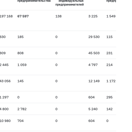
предпринимательства
индивидуальных
предпринимател
предпринимателей
197 168
67 597
138
3 225
1 549
830
185
0
29 530
115
809
808
0
45 503
231
2 445
1 059
0
4 797
214
43 056
145
0
12 149
1 172
1 297
0
0
604
295
4 800
2 782
0
5 240
142
10 980
704
0
604
0