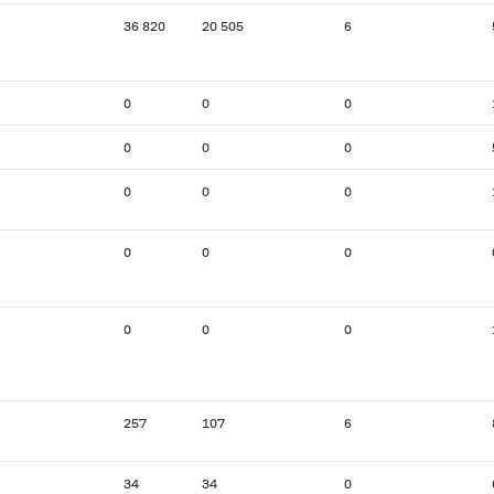
36 820
20 505
6
0
0
0
0
0
0
0
0
0
0
0
0
0
0
0
257
107
6
34
34
0