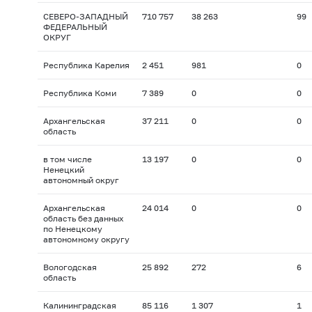
СЕВЕРО-ЗАПАДНЫЙ
710 757
38 263
99
ФЕДЕРАЛЬНЫЙ
ОКРУГ
Республика Карелия
2 451
981
0
Республика Коми
7 389
0
0
Архангельская
37 211
0
0
область
в том числе
13 197
0
0
Ненецкий
автономный округ
Архангельская
24 014
0
0
область без данных
по Ненецкому
автономному округу
Вологодская
25 892
272
6
область
Калининградская
85 116
1 307
1