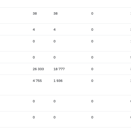
38
38
0
4
4
0
0
0
0
0
0
0
26 333
18 777
0
4 755
1 936
0
0
0
0
0
0
0