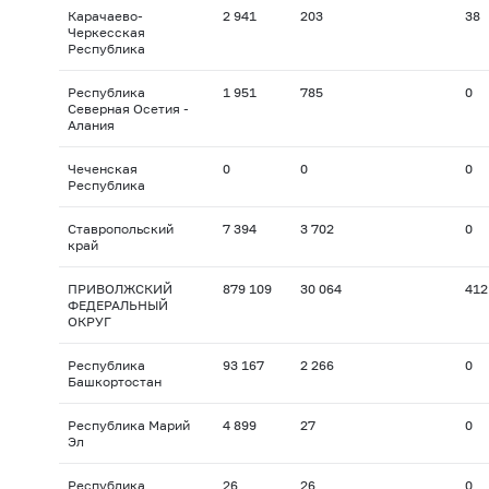
Карачаево-
2 941
203
38
Черкесская
Республика
Республика
1 951
785
0
Северная Осетия -
Алания
Чеченская
0
0
0
Республика
Ставропольский
7 394
3 702
0
край
ПРИВОЛЖСКИЙ
879 109
30 064
412
ФЕДЕРАЛЬНЫЙ
ОКРУГ
Республика
93 167
2 266
0
Башкортостан
Республика Марий
4 899
27
0
Эл
Республика
26
26
0