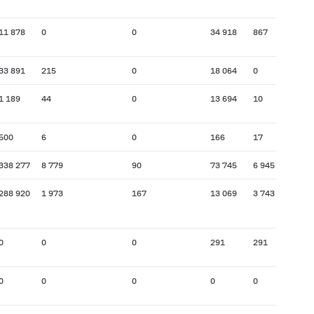
11 878
0
0
34 918
867
33 891
215
0
18 064
0
1 189
44
0
13 694
10
500
6
0
166
17
338 277
8 779
90
73 745
6 945
288 920
1 973
167
13 069
3 743
0
0
0
291
291
0
0
0
0
0