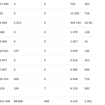
17 499
3
0
723
352
20
0
0
11 032
716
3 283
2 313
0
404 193
25 953
168
0
0
1 479
128
3 083
0
0
1 557
41
10 621
137
0
2 839
135
2 657
0
0
3 615
412
7 807
0
0
9 385
846
26 102
459
0
6 449
715
129
104
7
6 116
582
201 436
64 615
438
4 413
2 301