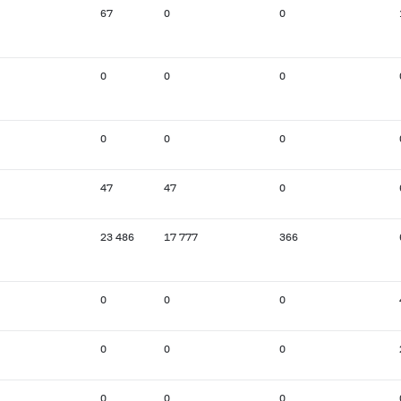
67
0
0
0
0
0
0
0
0
47
47
0
23 486
17 777
366
0
0
0
0
0
0
0
0
0