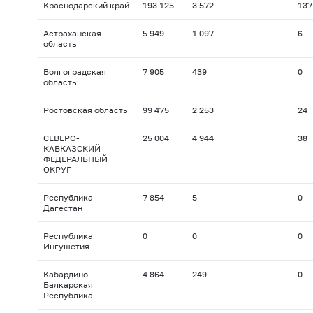
Краснодарский край
193 125
3 572
137
Астраханская
5 949
1 097
6
область
Волгоградская
7 905
439
0
область
Ростовская область
99 475
2 253
24
СЕВЕРО-
25 004
4 944
38
КАВКАЗСКИЙ
ФЕДЕРАЛЬНЫЙ
ОКРУГ
Республика
7 854
5
0
Дагестан
Республика
0
0
0
Ингушетия
Кабардино-
4 864
249
0
Балкарская
Республика