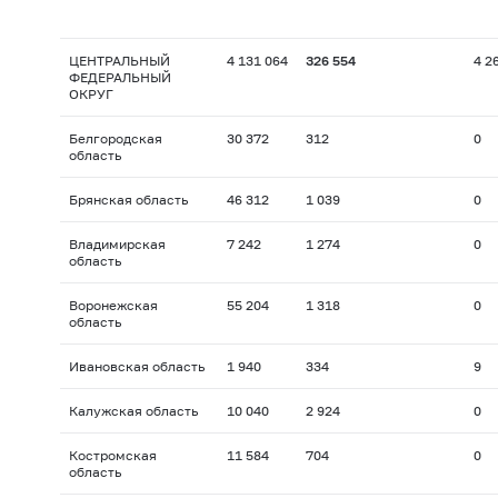
ЦЕНТРАЛЬНЫЙ
4 131 064
326 554
4 2
ФЕДЕРАЛЬНЫЙ
ОКРУГ
Белгородская
30 372
312
0
область
Брянская область
46 312
1 039
0
Владимирская
7 242
1 274
0
область
Воронежская
55 204
1 318
0
область
Ивановская область
1 940
334
9
Калужская область
10 040
2 924
0
Костромская
11 584
704
0
область