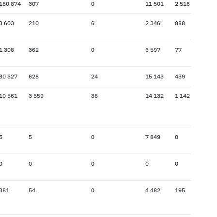
180 874
307
0
11 501
2 516
3 603
210
6
2 346
888
1 308
362
0
6 597
77
80 327
628
24
15 143
439
10 561
3 559
38
14 132
1 142
5
5
0
7 849
0
0
0
0
0
0
381
54
0
4 482
195