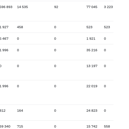
596 893
14 535
92
77 045
3 223
1 927
458
0
523
523
5 467
0
0
1 921
0
1 996
0
0
35 216
0
0
0
0
13 197
0
1 996
0
0
22 019
0
812
164
0
24 823
0
69 340
715
0
15 742
558