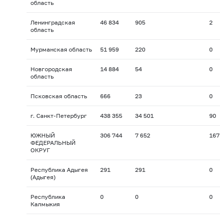
область
Ленинградская
46 834
905
2
область
Мурманская область
51 959
220
0
Новгородская
14 884
54
0
область
Псковская область
666
23
0
г. Санкт-Петербург
438 355
34 501
90
ЮЖНЫЙ
306 744
7 652
167
ФЕДЕРАЛЬНЫЙ
ОКРУГ
Республика Адыгея
291
291
0
(Адыгея)
Республика
0
0
0
Калмыкия