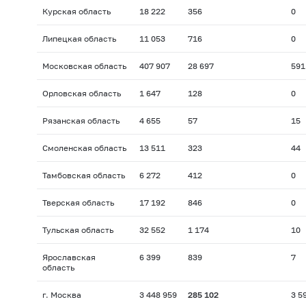
Курская область
18 222
356
0
Липецкая область
11 053
716
0
Московская область
407 907
28 697
591
Орловская область
1 647
128
0
Рязанская область
4 655
57
15
Смоленская область
13 511
323
44
Тамбовская область
6 272
412
0
Тверская область
17 192
846
0
Тульская область
32 552
1 174
10
Ярославская
6 399
839
7
область
г. Москва
3 448 959
285 102
3 5