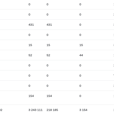
0
0
0
0
0
0
431
431
0
0
0
0
15
15
15
52
52
44
0
0
0
0
0
0
0
0
0
154
154
0
92
3 243 111
218 185
3 154