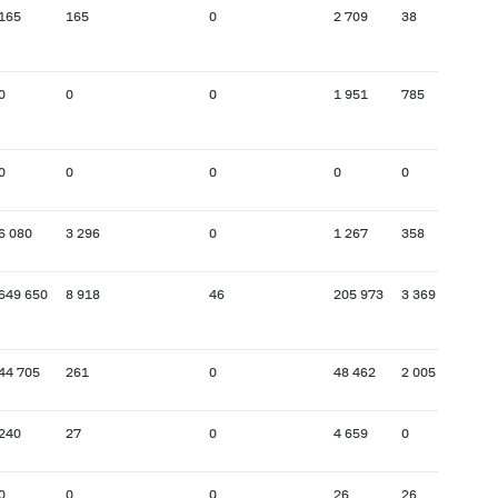
165
165
0
2 709
38
0
0
0
1 951
785
0
0
0
0
0
6 080
3 296
0
1 267
358
649 650
8 918
46
205 973
3 369
44 705
261
0
48 462
2 005
240
27
0
4 659
0
0
0
0
26
26