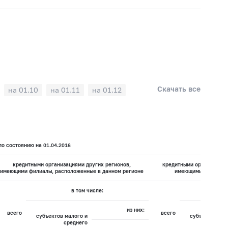
Скачать все
на 01.10
на 01.11
на 01.12
о состоянию на 01.04.2016
кредитными организациями других регионов,
кредитными организация
имеющими филиалы, расположенные в данном регионе
имеющими филиалов
в том числе:
в
из них:
всего
всего
субъектов малого и
субъектов мал
среднего
сре