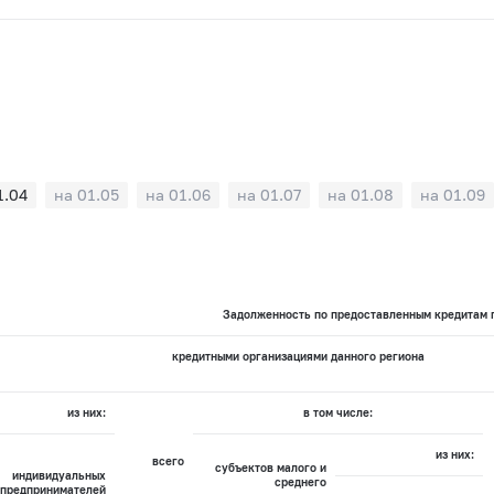
1.04
на 01.05
на 01.06
на 01.07
на 01.08
на 01.09
Задолженность по предоставленным кредитам п
кредитными организациями данного региона
из них:
в том числе:
из них:
всего
субъектов малого и
индивидуальных
среднего
предпринимателей