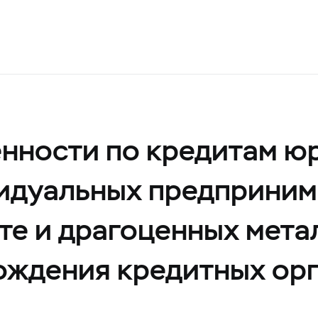
нности по кредитам ю
видуальных предприним
те и драгоценных мета
хождения кредитных ор