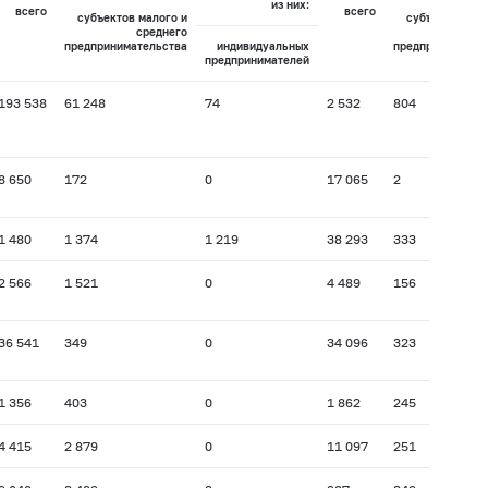
из них:
всего
всего
субъектов малого и
субъектов мал
среднего
сре
предпринимательства
индивидуальных
предпринимател
предпринимателей
193 538
61 248
74
2 532
804
8 650
172
0
17 065
2
1 480
1 374
1 219
38 293
333
2 566
1 521
0
4 489
156
36 541
349
0
34 096
323
1 356
403
0
1 862
245
4 415
2 879
0
11 097
251