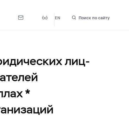
EN
Поиск по сайту
ридических лиц-
ателей
ллах *
ганизаций