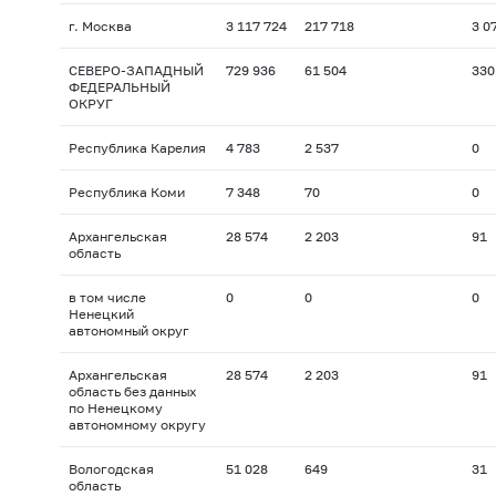
г. Москва
3 117 724
217 718
3 0
СЕВЕРО-ЗАПАДНЫЙ
729 936
61 504
330
ФЕДЕРАЛЬНЫЙ
ОКРУГ
Республика Карелия
4 783
2 537
0
Республика Коми
7 348
70
0
Архангельская
28 574
2 203
91
область
в том числе
0
0
0
Ненецкий
автономный округ
Архангельская
28 574
2 203
91
область без данных
по Ненецкому
автономному округу
Вологодская
51 028
649
31
область