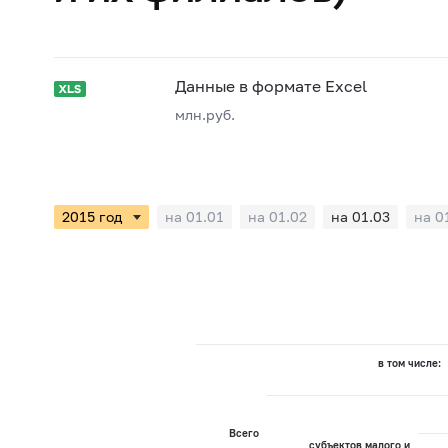
Данные в формате Excel
млн.руб.
на 01.01
на 01.02
на 01.03
на 0
в том числе:
Всего
субъектов малого и