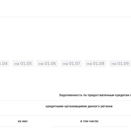
1.04
на 01.05
на 01.06
на 01.07
на 01.08
на 01.09
Задолженность по предоставленным кредитам п
кредитными организациями данного региона
из них:
в том числе: