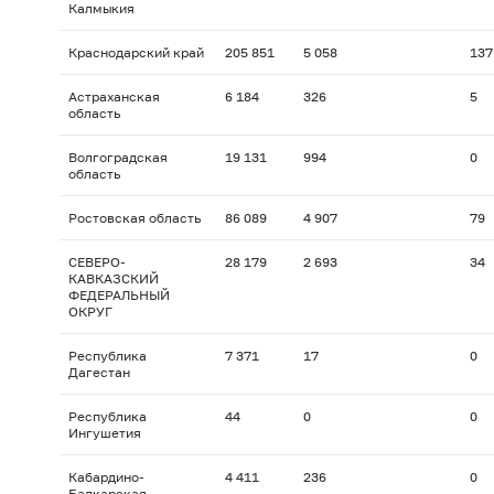
Калмыкия
Краснодарский край
205 851
5 058
137
Астраханская
6 184
326
5
область
Волгоградская
19 131
994
0
область
Ростовская область
86 089
4 907
79
СЕВЕРО-
28 179
2 693
34
КАВКАЗСКИЙ
ФЕДЕРАЛЬНЫЙ
ОКРУГ
Республика
7 371
17
0
Дагестан
Республика
44
0
0
Ингушетия
Кабардино-
4 411
236
0
Балкарская