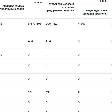
из них:
всего
субъектов малого и
индивидуальных
среднего
предпринимателей
предпринимательства
индивидуальных
предпринимателей
21
3 677 593
200 451
4 947
454
454
0
19
0
0
0
0
0
0
0
0
0
37
37
9
0
0
0