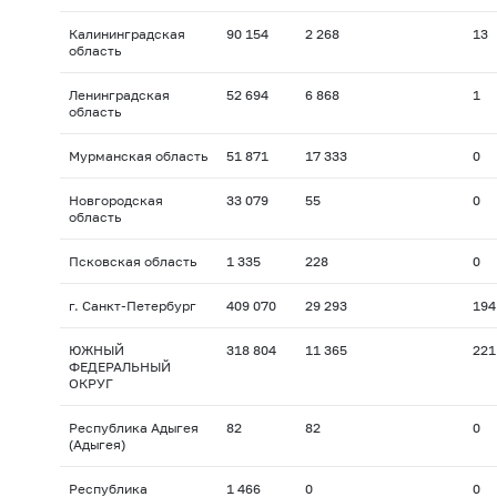
Калининградская
90 154
2 268
13
область
Ленинградская
52 694
6 868
1
область
Мурманская область
51 871
17 333
0
Новгородская
33 079
55
0
область
Псковская область
1 335
228
0
г. Санкт-Петербург
409 070
29 293
194
ЮЖНЫЙ
318 804
11 365
221
ФЕДЕРАЛЬНЫЙ
ОКРУГ
Республика Адыгея
82
82
0
(Адыгея)
Республика
1 466
0
0