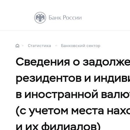
Статистика
Банковский сектор
Сведения о задолже
резидентов и инди
в иностранной валю
(с учетом места на
и их филиалов)