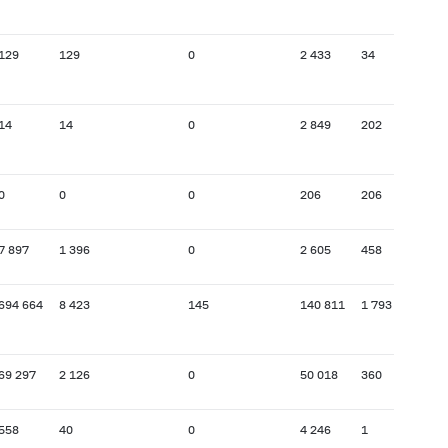
129
129
0
2 433
34
14
14
0
2 849
202
0
0
0
206
206
7 897
1 396
0
2 605
458
694 664
8 423
145
140 811
1 793
69 297
2 126
0
50 018
360
558
40
0
4 246
1