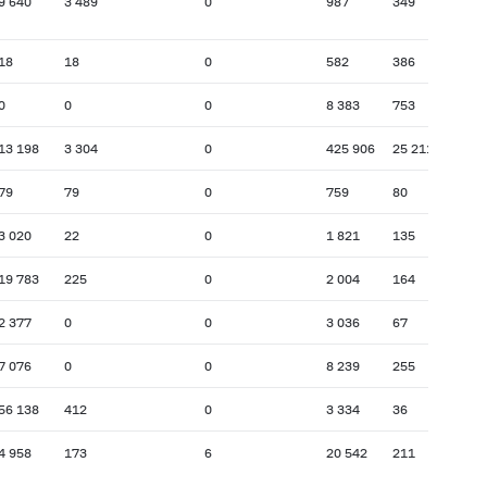
9 640
3 489
0
987
349
18
18
0
582
386
0
0
0
8 383
753
13 198
3 304
0
425 906
25 211
79
79
0
759
80
3 020
22
0
1 821
135
19 783
225
0
2 004
164
2 377
0
0
3 036
67
7 076
0
0
8 239
255
56 138
412
0
3 334
36
4 958
173
6
20 542
211