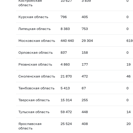
Костромская
10 627
3 839
0
область
Курская область
796
405
0
Липецкая область
8 383
753
0
Московская область
440 440
29 304
619
Орловская область
837
158
0
Рязанская область
4 860
177
19
Смоленская область
21 870
472
46
Тамбовская область
5 413
67
0
Тверская область
15 314
255
0
Тульская область
59 472
448
14
Ярославская
25 524
408
20
область