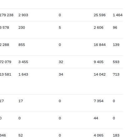
179 238
2 903
0
25 596
1 464
3 578
230
5
2 606
96
2 288
855
0
16 844
139
72 079
3 455
32
9 405
593
13 581
1 643
34
14 042
713
17
17
0
7 354
0
0
0
0
44
0
346
52
0
4 065
183