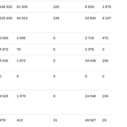
168 920
61 309
220
6 509
1 879
625 435
40 023
239
53 890
4 107
2 065
2 065
0
2 718
472
4 972
70
0
2 376
0
4 526
1 973
0
24 048
230
0
0
0
0
0
4 526
1 973
0
24 048
230
978
413
31
49 567
29