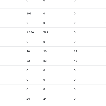
0
0
0
196
0
0
0
0
0
1 336
789
0
0
0
0
20
20
19
83
83
46
0
0
0
0
0
0
0
0
0
24
24
0