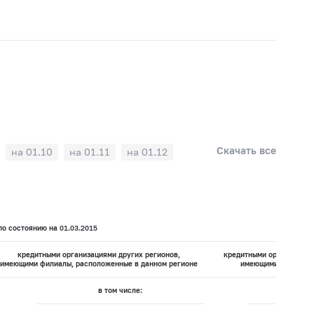
Скачать все
на 01.10
на 01.11
на 01.12
о состоянию на 01.03.2015
кредитными организациями других регионов,
кредитными организация
имеющими филиалы, расположенные в данном регионе
имеющими филиалов
в том числе:
в