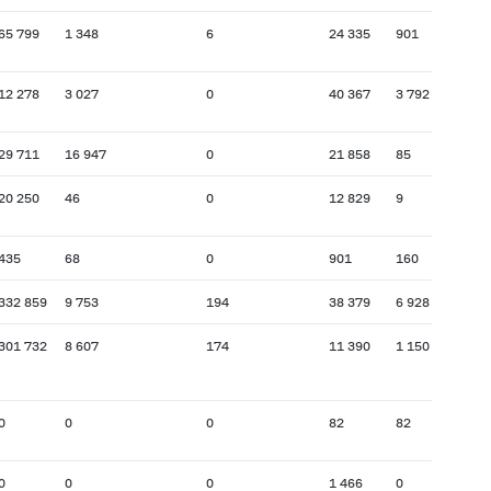
65 799
1 348
6
24 335
901
12 278
3 027
0
40 367
3 792
29 711
16 947
0
21 858
85
20 250
46
0
12 829
9
435
68
0
901
160
332 859
9 753
194
38 379
6 928
301 732
8 607
174
11 390
1 150
0
0
0
82
82
0
0
0
1 466
0