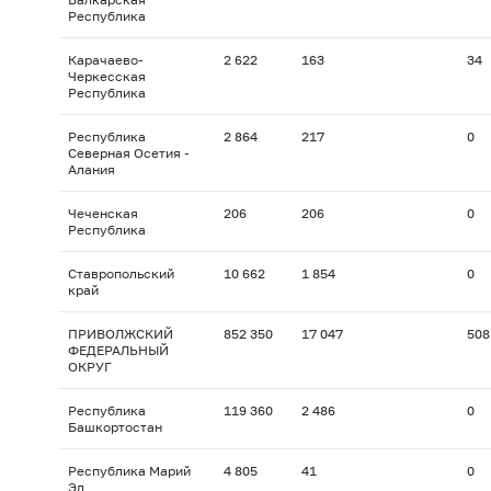
Республика
Карачаево-
2 622
163
34
Черкесская
Республика
Республика
2 864
217
0
Северная Осетия -
Алания
Чеченская
206
206
0
Республика
Ставропольский
10 662
1 854
0
край
ПРИВОЛЖСКИЙ
852 350
17 047
508
ФЕДЕРАЛЬНЫЙ
ОКРУГ
Республика
119 360
2 486
0
Башкортостан
Республика Марий
4 805
41
0
Эл