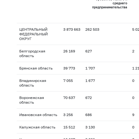
среднего
предпринимательства
ЦЕНТРАЛЬНЫЙ
3 873 663
262 503
5 0
ФЕДЕРАЛЬНЫЙ
ОКРУГ
Белгородская
26 169
627
2
область
Брянская область
39 773
1 707
1 2
Владимирская
7 055
1 677
0
область
Воронежская
70 637
672
0
область
Ивановская область
3 256
686
9
Калужская область
15 512
3 130
0