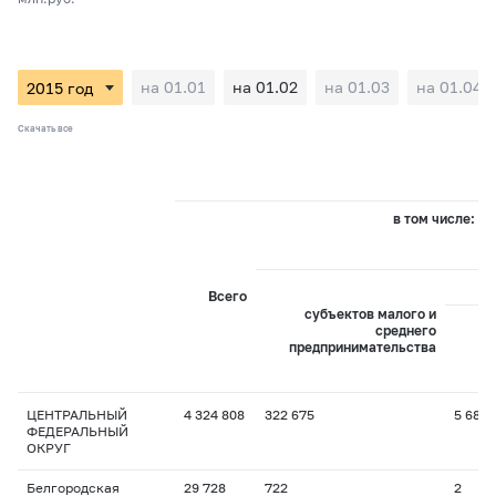
на 01.01
на 01.02
на 01.03
на 01.04
Скачать все
в том числе:
Всего
субъектов малого и
среднего
предпринимательства
пр
ЦЕНТРАЛЬНЫЙ
4 324 808
322 675
5 688
ФЕДЕРАЛЬНЫЙ
ОКРУГ
Белгородская
29 728
722
2