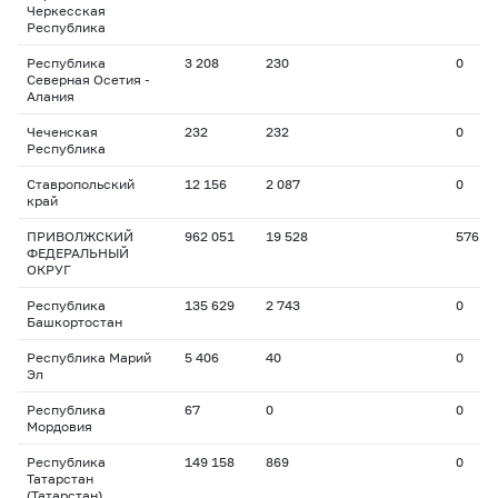
Черкесская
Республика
Республика
3 208
230
0
Северная Осетия -
Алания
Чеченская
232
232
0
Республика
Ставропольский
12 156
2 087
0
край
ПРИВОЛЖСКИЙ
962 051
19 528
576
ФЕДЕРАЛЬНЫЙ
ОКРУГ
Республика
135 629
2 743
0
Башкортостан
Республика Марий
5 406
40
0
Эл
Республика
67
0
0
Мордовия
Республика
149 158
869
0
Татарстан
(Татарстан)