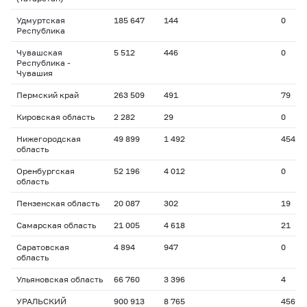
Удмуртская
185 647
144
0
Республика
Чувашская
5 512
446
0
Республика -
Чувашия
Пермский край
263 509
491
79
Кировская область
2 282
29
0
Нижегородская
49 899
1 492
454
область
Оренбургская
52 196
4 012
0
область
Пензенская область
20 087
302
19
Самарская область
21 005
4 618
21
Саратовская
4 894
947
0
область
Ульяновская область
66 760
3 396
4
УРАЛЬСКИЙ
900 913
8 765
456