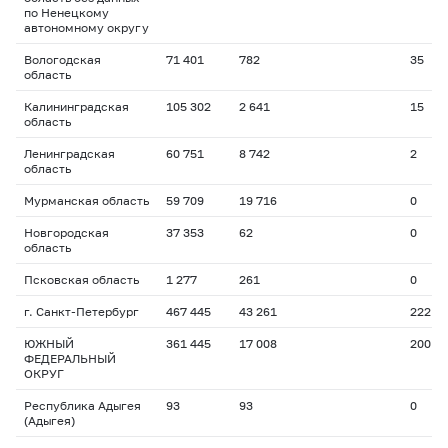
по Ненецкому
автономному округу
Вологодская
71 401
782
35
область
Калининградская
105 302
2 641
15
область
Ленинградская
60 751
8 742
2
область
Мурманская область
59 709
19 716
0
Новгородская
37 353
62
0
область
Псковская область
1 277
261
0
г. Санкт-Петербург
467 445
43 261
222
ЮЖНЫЙ
361 445
17 008
200
ФЕДЕРАЛЬНЫЙ
ОКРУГ
Республика Адыгея
93
93
0
(Адыгея)