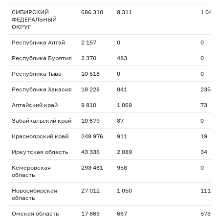
СИБИРСКИЙ
686 310
8 311
1 045
ФЕДЕРАЛЬНЫЙ
ОКРУГ
Республика Алтай
2 157
0
0
Республика Бурятия
2 370
483
0
Республика Тыва
10 518
0
0
Республика Хакасия
18 228
841
235
Алтайский край
9 810
1 069
73
Забайкальский край
10 679
87
0
Красноярский край
248 976
911
19
Иркутская область
43 336
2 089
34
Кемеровская
293 461
958
0
область
Новосибирская
27 012
1 050
111
область
Омская область
17 869
667
573