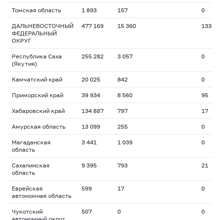
Томская область
1 893
157
0
ДАЛЬНЕВОСТОЧНЫЙ
477 169
15 360
133
ФЕДЕРАЛЬНЫЙ
ОКРУГ
Республика Саха
255 282
3 057
0
(Якутия)
Камчатский край
20 025
842
0
Приморский край
39 934
8 560
95
Хабаровский край
134 887
797
17
Амурская область
13 099
255
0
Магаданская
3 441
1 039
0
область
Сахалинская
9 395
793
21
область
Еврейская
599
17
0
автономная область
Чукотский
507
0
0
автономный округ