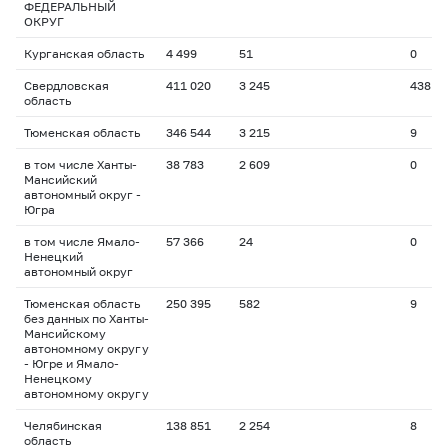
ФЕДЕРАЛЬНЫЙ
ОКРУГ
Курганская область
4 499
51
0
Свердловская
411 020
3 245
438
область
Тюменская область
346 544
3 215
9
в том числе Ханты-
38 783
2 609
0
Мансийский
автономный округ -
Югра
в том числе Ямало-
57 366
24
0
Ненецкий
автономный округ
Тюменская область
250 395
582
9
без данных по Ханты-
Мансийскому
автономному округу
- Югре и Ямало-
Ненецкому
автономному округу
Челябинская
138 851
2 254
8
область