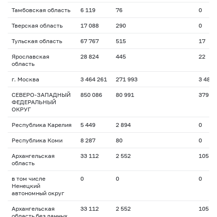
Тамбовская область
6 119
76
0
Тверская область
17 088
290
0
Тульская область
67 767
515
17
Ярославская
28 824
445
22
область
г. Москва
3 464 261
271 993
3 480
СЕВЕРО-ЗАПАДНЫЙ
850 086
80 991
379
ФЕДЕРАЛЬНЫЙ
ОКРУГ
Республика Карелия
5 449
2 894
0
Республика Коми
8 287
80
0
Архангельская
33 112
2 552
105
область
в том числе
0
0
0
Ненецкий
автономный округ
Архангельская
33 112
2 552
105
область без данных