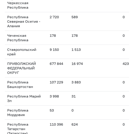
Черкесская
Республика
Республика
2 720
589
0
Северная Осетия -
Алания
Чеченская
178
178
0
Республика
Ставропольский
9 150
1 513
0
край
ПРИВОЛЖСКИЙ
677 844
16 974
423
ФЕДЕРАЛЬНЫЙ
ОКРУГ
Республика
107 229
3 883
0
Башкортостан
Республика Марий
3 998
31
0
Эл
Республика
53
0
0
Мордовия
Республика
110 396
624
0
Татарстан
(Татарстан)