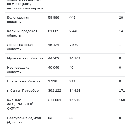
по Ненецкому
автономному округу
Вологодская
59 986
448
28
область
Калининградская
81 085
2 440
14
область
Ленинградская
46 124
7 570
1
область
Мурманская область
44 702
14 101
0
Новгородская
40 049
40
0
область
Псковская область
1 316
211
0
г. Санкт-Петербург
392 122
34 625
171
ЮЖНЫЙ
274 881
14 912
159
ФЕДЕРАЛЬНЫЙ
ОКРУГ
Республика Адыгея
83
83
0
(Адыгея)