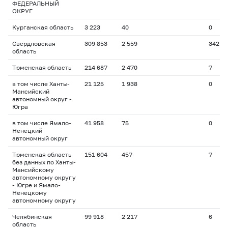
ФЕДЕРАЛЬНЫЙ
ОКРУГ
Курганская область
3 223
40
0
Свердловская
309 853
2 559
342
область
Тюменская область
214 687
2 470
7
в том числе Ханты-
21 125
1 938
0
Мансийский
автономный округ -
Югра
в том числе Ямало-
41 958
75
0
Ненецкий
автономный округ
Тюменская область
151 604
457
7
без данных по Ханты-
Мансийскому
автономному округу
- Югре и Ямало-
Ненецкому
автономному округу
Челябинская
99 918
2 217
6
область