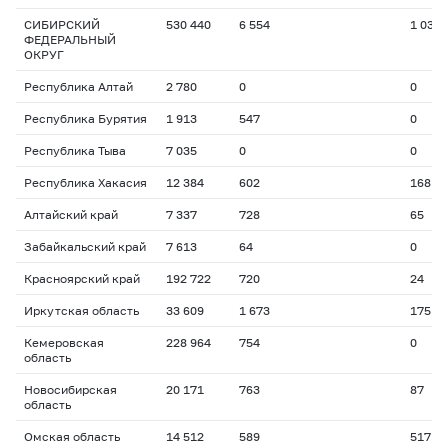
СИБИРСКИЙ
530 440
6 554
1 036
ФЕДЕРАЛЬНЫЙ
ОКРУГ
Республика Алтай
2 780
0
0
Республика Бурятия
1 913
547
0
Республика Тыва
7 035
0
0
Республика Хакасия
12 384
602
168
Алтайский край
7 337
728
65
Забайкальский край
7 613
64
0
Красноярский край
192 722
720
24
Иркутская область
33 609
1 673
175
Кемеровская
228 964
754
0
область
Новосибирская
20 171
763
87
область
Омская область
14 512
589
517