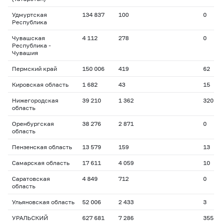
Удмуртская
134 837
100
0
Республика
Чувашская
4 112
278
0
Республика -
Чувашия
Пермский край
150 006
419
62
Кировская область
1 682
43
15
Нижегородская
39 210
1 362
320
область
Оренбургская
38 276
2 871
0
область
Пензенская область
13 579
159
13
Самарская область
17 611
4 059
10
Саратовская
4 849
712
0
область
Ульяновская область
52 006
2 433
3
УРАЛЬСКИЙ
627 681
7 286
355