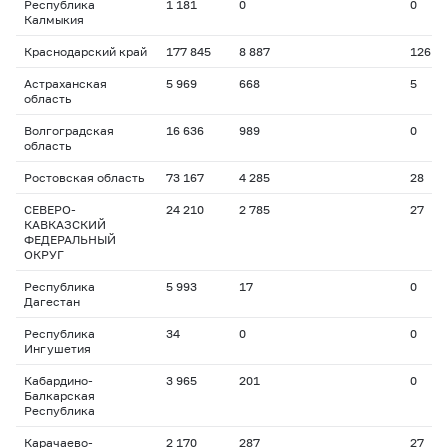
Республика
1 181
0
0
Калмыкия
Краснодарский край
177 845
8 887
126
Астраханская
5 969
668
5
область
Волгоградская
16 636
989
0
область
Ростовская область
73 167
4 285
28
СЕВЕРО-
24 210
2 785
27
КАВКАЗСКИЙ
ФЕДЕРАЛЬНЫЙ
ОКРУГ
Республика
5 993
17
0
Дагестан
Республика
34
0
0
Ингушетия
Кабардино-
3 965
201
0
Балкарская
Республика
Карачаево-
2 170
287
27