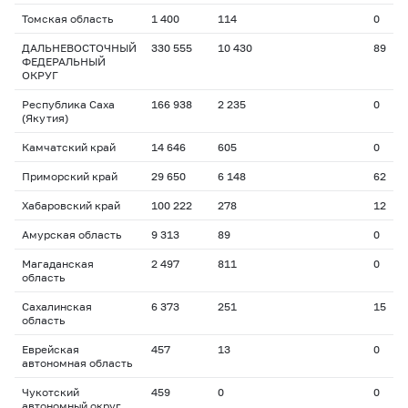
Томская область
1 400
114
0
ДАЛЬНЕВОСТОЧНЫЙ
330 555
10 430
89
ФЕДЕРАЛЬНЫЙ
ОКРУГ
Республика Саха
166 938
2 235
0
(Якутия)
Камчатский край
14 646
605
0
Приморский край
29 650
6 148
62
Хабаровский край
100 222
278
12
Амурская область
9 313
89
0
Магаданская
2 497
811
0
область
Сахалинская
6 373
251
15
область
Еврейская
457
13
0
автономная область
Чукотский
459
0
0
автономный округ