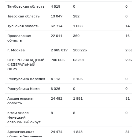
Тамбовская область
4 519
0
0
Тверская область
13 047
282
0
Тульская область
62 774
1 003
14
Ярославская
22 011
360
16
область
г. Москва
2 665 617
200 225
2 687
СЕВЕРО-ЗАПАДНЫЙ
700 005
63 391
295
ФЕДЕРАЛЬНЫЙ
ОКРУГ
Республика Карелия
4 113
2 105
0
Республика Коми
6 026
0
0
Архангельская
24 482
1 851
81
область
в том числе
8
8
0
Ненецкий
автономный округ
Архангельская
24 474
1 843
81
область без данных