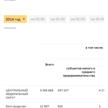
на 01.01
на 01.02
на 01.03
на 01.04
Скачать все
в том числе:
Всего
субъектов малого и
среднего
предпринимательства
пр
ЦЕНТРАЛЬНЫЙ
3 305 868
247 227
4 174
ФЕДЕРАЛЬНЫЙ
ОКРУГ
Белгородская
21 807
520
1