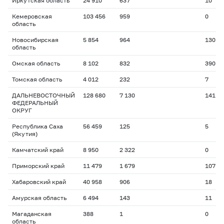
Иркутская область
24 910
637
10
Кемеровская
103 456
959
0
область
Новосибирская
5 854
964
130
область
Омская область
8 102
832
390
Томская область
4 012
232
7
ДАЛЬНЕВОСТОЧНЫЙ
128 680
7 130
141
ФЕДЕРАЛЬНЫЙ
ОКРУГ
Республика Саха
56 459
125
5
(Якутия)
Камчатский край
8 950
2 322
0
Приморский край
11 479
1 679
107
Хабаровский край
40 958
906
18
Амурская область
6 494
143
11
Магаданская
388
1
0
область