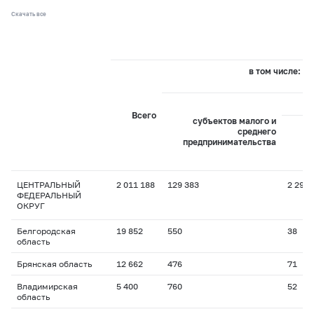
Скачать все
в том числе:
Всего
субъектов малого и
среднего
предпринимательства
пр
ЦЕНТРАЛЬНЫЙ
2 011 188
129 383
2 296
ФЕДЕРАЛЬНЫЙ
ОКРУГ
Белгородская
19 852
550
38
область
Брянская область
12 662
476
71
Владимирская
5 400
760
52
область