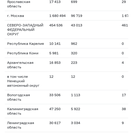
Ярославская
17 413
699
29
область
г. Москва
1 680 494
96 719
1 676
СЕВЕРО-ЗАПАДНЫЙ
454 536
43 013
461
ФЕДЕРАЛЬНЫЙ
ОКРУГ
Республика Карелия
10 141
962
0
Республика Коми
5 981
320
0
Архангельская
16 853
223
4
область
в том числе
12
12
0
Ненецкий
автономный округ
Вологодская
33 506
1 113
17
область
Калининградская
47 250
5 922
38
область
Ленинградская
30 617
3 034
9
область