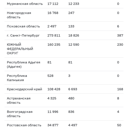
Мурманская область
17 112
12 233
0
Новгородская
16 768
247
0
область
Псковская область
2 497
133
6
г. Санкт-Петербург
273 811
18 826
387
ЮЖНЫЙ
160 235
12 590
230
ФЕДЕРАЛЬНЫЙ
ОКРУГ
Республика Адыгея
81
81
0
(Адыгея)
Республика
528
3
0
Калмыкия
Краснодарский край
108 428
6 693
168
Астраханская
4 325
480
8
область
Волгоградская
11 996
836
4
область
Ростовская область
34 877
4 497
50