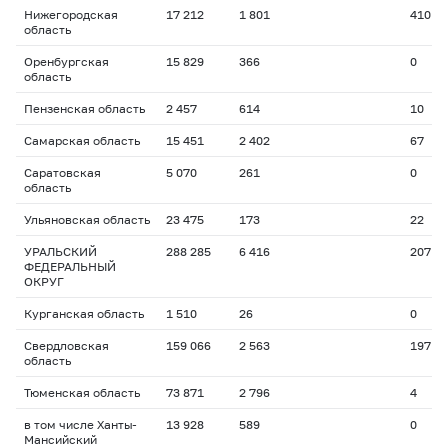
Нижегородская
17 212
1 801
410
область
Оренбургская
15 829
366
0
область
Пензенская область
2 457
614
10
Самарская область
15 451
2 402
67
Саратовская
5 070
261
0
область
Ульяновская область
23 475
173
22
УРАЛЬСКИЙ
288 285
6 416
207
ФЕДЕРАЛЬНЫЙ
ОКРУГ
Курганская область
1 510
26
0
Свердловская
159 066
2 563
197
область
Тюменская область
73 871
2 796
4
в том числе Ханты-
13 928
589
0
Мансийский