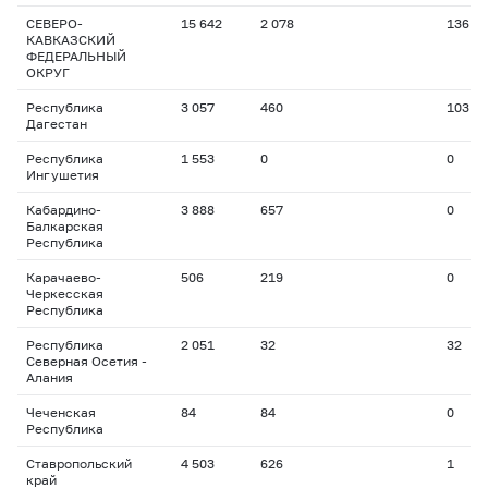
СЕВЕРО-
15 642
2 078
136
КАВКАЗСКИЙ
ФЕДЕРАЛЬНЫЙ
ОКРУГ
Республика
3 057
460
103
Дагестан
Республика
1 553
0
0
Ингушетия
Кабардино-
3 888
657
0
Балкарская
Республика
Карачаево-
506
219
0
Черкесская
Республика
Республика
2 051
32
32
Северная Осетия -
Алания
Чеченская
84
84
0
Республика
Ставропольский
4 503
626
1
край