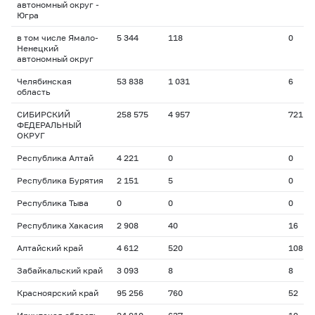
автономный округ -
Югра
в том числе Ямало-
5 344
118
0
Ненецкий
автономный округ
Челябинская
53 838
1 031
6
область
СИБИРСКИЙ
258 575
4 957
721
ФЕДЕРАЛЬНЫЙ
ОКРУГ
Республика Алтай
4 221
0
0
Республика Бурятия
2 151
5
0
Республика Тыва
0
0
0
Республика Хакасия
2 908
40
16
Алтайский край
4 612
520
108
Забайкальский край
3 093
8
8
Красноярский край
95 256
760
52