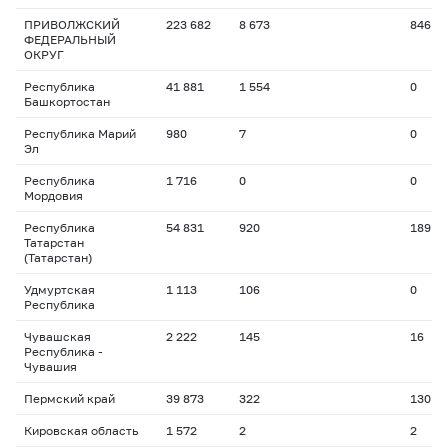
ПРИВОЛЖСКИЙ
223 682
8 673
846
ФЕДЕРАЛЬНЫЙ
ОКРУГ
Республика
41 881
1 554
0
Башкортостан
Республика Марий
980
7
0
Эл
Республика
1 716
0
0
Мордовия
Республика
54 831
920
189
Татарстан
(Татарстан)
Удмуртская
1 113
106
0
Республика
Чувашская
2 222
145
16
Республика -
Чувашия
Пермский край
39 873
322
130
Кировская область
1 572
2
2