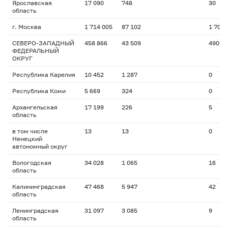
Ярославская
17 090
748
30
область
г. Москва
1 714 005
87 102
1 702
СЕВЕРО-ЗАПАДНЫЙ
458 866
43 509
490
ФЕДЕРАЛЬНЫЙ
ОКРУГ
Республика Карелия
10 452
1 287
0
Республика Коми
5 669
324
0
Архангельская
17 199
226
5
область
в том числе
13
13
0
Ненецкий
автономный округ
Вологодская
34 028
1 065
16
область
Калининградская
47 468
5 947
42
область
Ленинградская
31 097
3 085
9
область