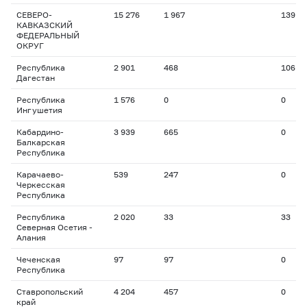
СЕВЕРО-
15 276
1 967
139
КАВКАЗСКИЙ
ФЕДЕРАЛЬНЫЙ
ОКРУГ
Республика
2 901
468
106
Дагестан
Республика
1 576
0
0
Ингушетия
Кабардино-
3 939
665
0
Балкарская
Республика
Карачаево-
539
247
0
Черкесская
Республика
Республика
2 020
33
33
Северная Осетия -
Алания
Чеченская
97
97
0
Республика
Ставропольский
4 204
457
0
край