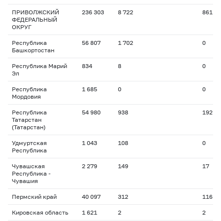
ПРИВОЛЖСКИЙ
236 303
8 722
861
ФЕДЕРАЛЬНЫЙ
ОКРУГ
Республика
56 807
1 702
0
Башкортостан
Республика Марий
834
8
0
Эл
Республика
1 685
0
0
Мордовия
Республика
54 980
938
192
Татарстан
(Татарстан)
Удмуртская
1 043
108
0
Республика
Чувашская
2 279
149
17
Республика -
Чувашия
Пермский край
40 097
312
116
Кировская область
1 621
2
2