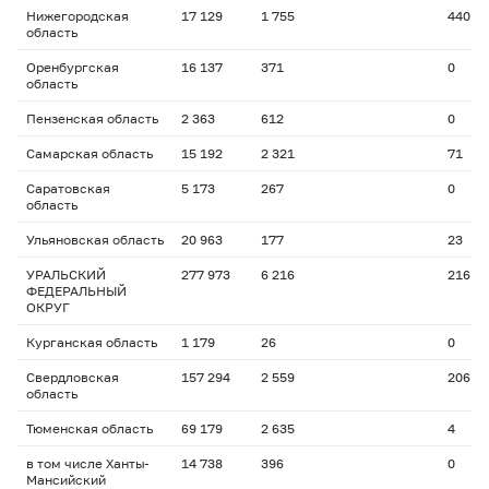
Нижегородская
17 129
1 755
440
область
Оренбургская
16 137
371
0
область
Пензенская область
2 363
612
0
Самарская область
15 192
2 321
71
Саратовская
5 173
267
0
область
Ульяновская область
20 963
177
23
УРАЛЬСКИЙ
277 973
6 216
216
ФЕДЕРАЛЬНЫЙ
ОКРУГ
Курганская область
1 179
26
0
Свердловская
157 294
2 559
206
область
Тюменская область
69 179
2 635
4
в том числе Ханты-
14 738
396
0
Мансийский