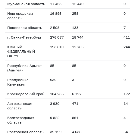
Мурманская область
17 463
12 440
0
Новгородская
16 895
258
0
область
Псковская область
2 508
133
7
г. Санкт-Петербург
276 087
18 744
411
ЮЖНЫЙ
153 810
12 785
244
ФЕДЕРАЛЬНЫЙ
ОКРУГ
Республика Адыгея
85
85
0
(Адыгея)
Республика
539
3
0
Калмыкия
Краснодарский край
104 235
6 727
172
Астраханская
3 930
471
14
область
Волгоградская
9 822
861
4
область
Ростовская область
35 199
4 638
54