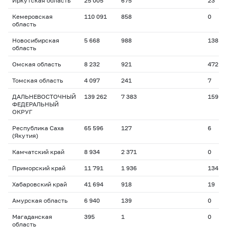
Иркутская область
25 005
675
23
Кемеровская
110 091
858
0
область
Новосибирская
5 668
988
138
область
Омская область
8 232
921
472
Томская область
4 097
241
7
ДАЛЬНЕВОСТОЧНЫЙ
139 262
7 383
159
ФЕДЕРАЛЬНЫЙ
ОКРУГ
Республика Саха
65 596
127
6
(Якутия)
Камчатский край
8 934
2 371
0
Приморский край
11 791
1 936
134
Хабаровский край
41 694
918
19
Амурская область
6 940
139
0
Магаданская
395
1
0
область