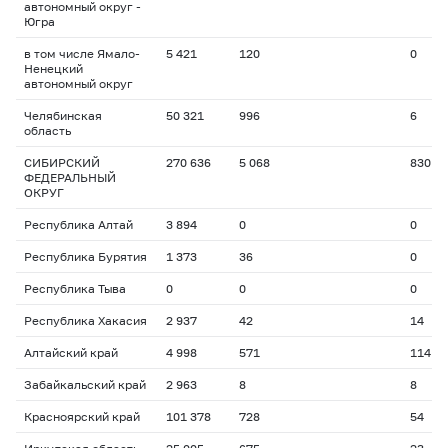
автономный округ -
Югра
в том числе Ямало-
5 421
120
0
Ненецкий
автономный округ
Челябинская
50 321
996
6
область
СИБИРСКИЙ
270 636
5 068
830
ФЕДЕРАЛЬНЫЙ
ОКРУГ
Республика Алтай
3 894
0
0
Республика Бурятия
1 373
36
0
Республика Тыва
0
0
0
Республика Хакасия
2 937
42
14
Алтайский край
4 998
571
114
Забайкальский край
2 963
8
8
Красноярский край
101 378
728
54