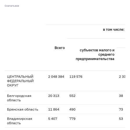
Скачать все
в том числе:
Всего
субъектов малого и
среднего
предпринимательства
пр
ЦЕНТРАЛЬНЫЙ
2 048 384
119 576
2 338
ФЕДЕРАЛЬНЫЙ
ОКРУГ
Белгородская
20 313
552
38
область
Брянская область
11 864
490
73
Владимирская
5 407
779
53
область