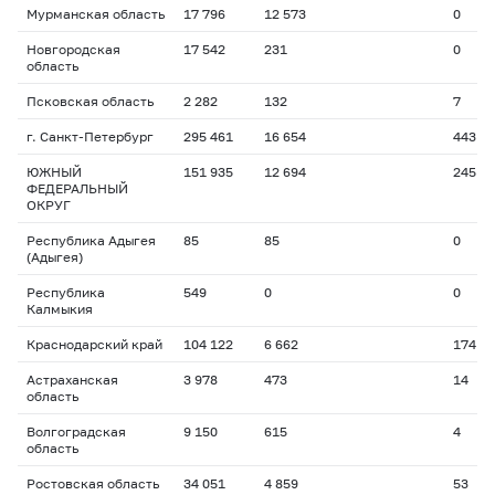
Мурманская область
17 796
12 573
0
Новгородская
17 542
231
0
область
Псковская область
2 282
132
7
г. Санкт-Петербург
295 461
16 654
443
ЮЖНЫЙ
151 935
12 694
245
ФЕДЕРАЛЬНЫЙ
ОКРУГ
Республика Адыгея
85
85
0
(Адыгея)
Республика
549
0
0
Калмыкия
Краснодарский край
104 122
6 662
174
Астраханская
3 978
473
14
область
Волгоградская
9 150
615
4
область
Ростовская область
34 051
4 859
53