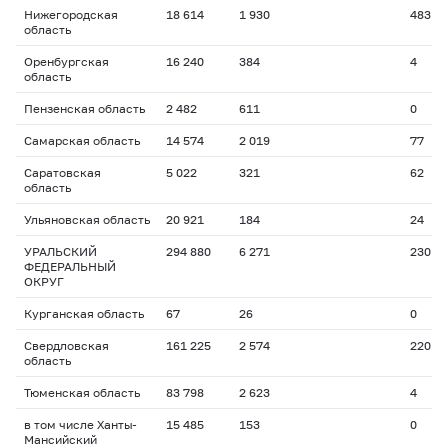
Нижегородская
18 614
1 930
483
область
Оренбургская
16 240
384
4
область
Пензенская область
2 482
611
0
Самарская область
14 574
2 019
77
Саратовская
5 022
321
62
область
Ульяновская область
20 921
184
24
УРАЛЬСКИЙ
294 880
6 271
230
ФЕДЕРАЛЬНЫЙ
ОКРУГ
Курганская область
67
26
0
Свердловская
161 225
2 574
220
область
Тюменская область
83 798
2 623
4
в том числе Ханты-
15 485
153
0
Мансийский