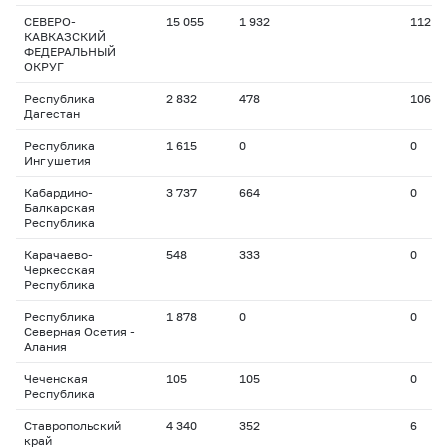
СЕВЕРО-
15 055
1 932
112
КАВКАЗСКИЙ
ФЕДЕРАЛЬНЫЙ
ОКРУГ
Республика
2 832
478
106
Дагестан
Республика
1 615
0
0
Ингушетия
Кабардино-
3 737
664
0
Балкарская
Республика
Карачаево-
548
333
0
Черкесская
Республика
Республика
1 878
0
0
Северная Осетия -
Алания
Чеченская
105
105
0
Республика
Ставропольский
4 340
352
6
край