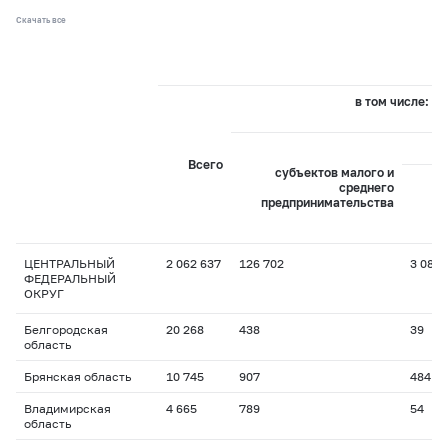
Скачать все
в том числе:
Всего
субъектов малого и
среднего
предпринимательства
пр
ЦЕНТРАЛЬНЫЙ
2 062 637
126 702
3 087
ФЕДЕРАЛЬНЫЙ
ОКРУГ
Белгородская
20 268
438
39
область
Брянская область
10 745
907
484
Владимирская
4 665
789
54
область