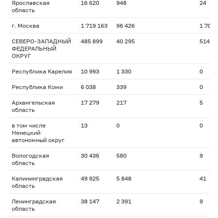
Ярославская
16 620
948
24
область
г. Москва
1 719 163
96 426
1 701
СЕВЕРО-ЗАПАДНЫЙ
485 899
40 295
514
ФЕДЕРАЛЬНЫЙ
ОКРУГ
Республика Карелия
10 993
1 330
0
Республика Коми
6 038
339
0
Архангельская
17 279
217
5
область
в том числе
13
0
0
Ненецкий
автономный округ
Вологодская
30 436
580
9
область
Калининградская
49 925
5 848
41
область
Ленинградская
38 147
2 391
9
область