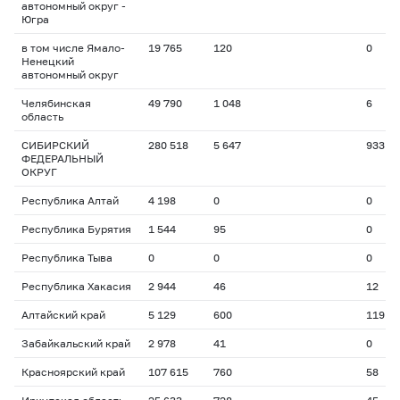
автономный округ -
Югра
в том числе Ямало-
19 765
120
0
Ненецкий
автономный округ
Челябинская
49 790
1 048
6
область
СИБИРСКИЙ
280 518
5 647
933
ФЕДЕРАЛЬНЫЙ
ОКРУГ
Республика Алтай
4 198
0
0
Республика Бурятия
1 544
95
0
Республика Тыва
0
0
0
Республика Хакасия
2 944
46
12
Алтайский край
5 129
600
119
Забайкальский край
2 978
41
0
Красноярский край
107 615
760
58