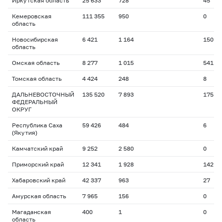
Иркутская область
25 633
728
45
Кемеровская
111 355
950
0
область
Новосибирская
6 421
1 164
150
область
Омская область
8 277
1 015
541
Томская область
4 424
248
8
ДАЛЬНЕВОСТОЧНЫЙ
135 520
7 893
175
ФЕДЕРАЛЬНЫЙ
ОКРУГ
Республика Саха
59 426
484
6
(Якутия)
Камчатский край
9 252
2 580
0
Приморский край
12 341
1 928
142
Хабаровский край
42 337
963
27
Амурская область
7 965
156
0
Магаданская
400
1
0
область