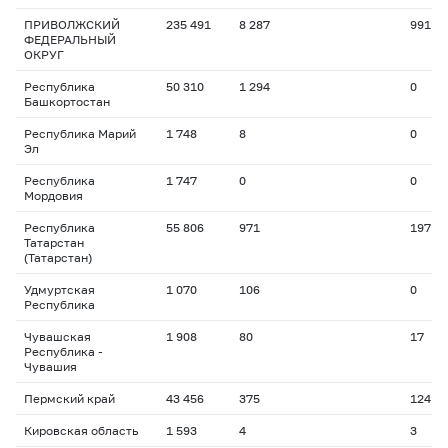
ПРИВОЛЖСКИЙ
235 491
8 287
991
ФЕДЕРАЛЬНЫЙ
ОКРУГ
Республика
50 310
1 294
0
Башкортостан
Республика Марий
1 748
8
0
Эл
Республика
1 747
0
0
Мордовия
Республика
55 806
971
197
Татарстан
(Татарстан)
Удмуртская
1 070
106
0
Республика
Чувашская
1 908
80
17
Республика -
Чувашия
Пермский край
43 456
375
124
Кировская область
1 593
4
3