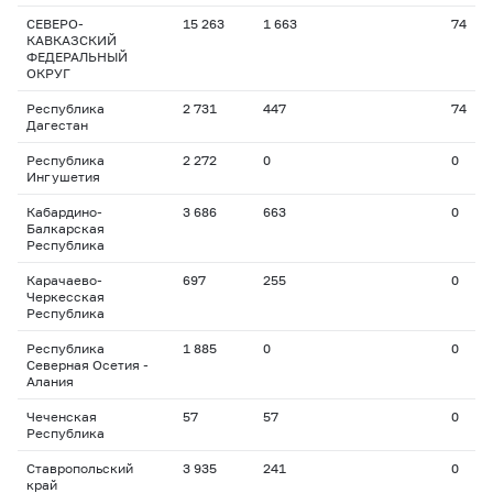
СЕВЕРО-
15 263
1 663
74
КАВКАЗСКИЙ
ФЕДЕРАЛЬНЫЙ
ОКРУГ
Республика
2 731
447
74
Дагестан
Республика
2 272
0
0
Ингушетия
Кабардино-
3 686
663
0
Балкарская
Республика
Карачаево-
697
255
0
Черкесская
Республика
Республика
1 885
0
0
Северная Осетия -
Алания
Чеченская
57
57
0
Республика
Ставропольский
3 935
241
0
край