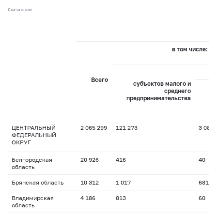
Скачать все
в том числе:
Всего
субъектов малого и
среднего
предпринимательства
пр
ЦЕНТРАЛЬНЫЙ
2 065 299
121 273
3 089
ФЕДЕРАЛЬНЫЙ
ОКРУГ
Белгородская
20 926
416
40
область
Брянская область
10 312
1 017
681
Владимирская
4 186
813
60
область