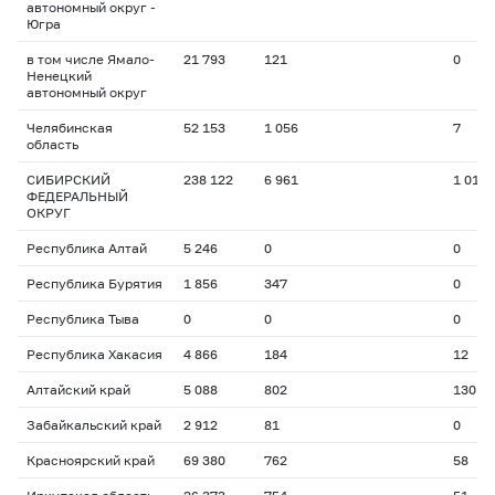
автономный округ -
Югра
в том числе Ямало-
21 793
121
0
Ненецкий
автономный округ
Челябинская
52 153
1 056
7
область
СИБИРСКИЙ
238 122
6 961
1 018
ФЕДЕРАЛЬНЫЙ
ОКРУГ
Республика Алтай
5 246
0
0
Республика Бурятия
1 856
347
0
Республика Тыва
0
0
0
Республика Хакасия
4 866
184
12
Алтайский край
5 088
802
130
Забайкальский край
2 912
81
0
Красноярский край
69 380
762
58