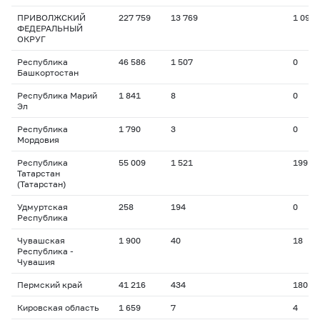
ПРИВОЛЖСКИЙ
227 759
13 769
1 097
ФЕДЕРАЛЬНЫЙ
ОКРУГ
Республика
46 586
1 507
0
Башкортостан
Республика Марий
1 841
8
0
Эл
Республика
1 790
3
0
Мордовия
Республика
55 009
1 521
199
Татарстан
(Татарстан)
Удмуртская
258
194
0
Республика
Чувашская
1 900
40
18
Республика -
Чувашия
Пермский край
41 216
434
180
Кировская область
1 659
7
4