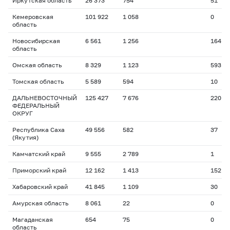
Иркутская область
26 373
754
51
Кемеровская
101 922
1 058
0
область
Новосибирская
6 561
1 256
164
область
Омская область
8 329
1 123
593
Томская область
5 589
594
10
ДАЛЬНЕВОСТОЧНЫЙ
125 427
7 676
220
ФЕДЕРАЛЬНЫЙ
ОКРУГ
Республика Саха
49 556
582
37
(Якутия)
Камчатский край
9 555
2 789
1
Приморский край
12 162
1 413
152
Хабаровский край
41 845
1 109
30
Амурская область
8 061
22
0
Магаданская
654
75
0
область