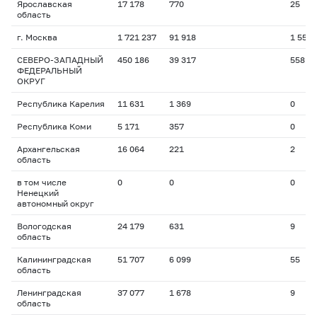
Ярославская
17 178
770
25
область
г. Москва
1 721 237
91 918
1 559
СЕВЕРО-ЗАПАДНЫЙ
450 186
39 317
558
ФЕДЕРАЛЬНЫЙ
ОКРУГ
Республика Карелия
11 631
1 369
0
Республика Коми
5 171
357
0
Архангельская
16 064
221
2
область
в том числе
0
0
0
Ненецкий
автономный округ
Вологодская
24 179
631
9
область
Калининградская
51 707
6 099
55
область
Ленинградская
37 077
1 678
9
область