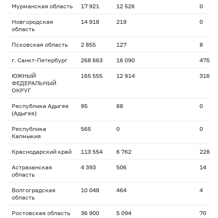
Мурманская область
17 921
12 526
0
Новгородская
14 918
219
0
область
Псковская область
2 855
127
8
г. Санкт-Петербург
268 663
16 090
475
ЮЖНЫЙ
165 555
12 914
316
ФЕДЕРАЛЬНЫЙ
ОКРУГ
Республика Адыгея
95
88
0
(Адыгея)
Республика
565
0
0
Калмыкия
Краснодарский край
113 554
6 762
228
Астраханская
4 393
506
14
область
Волгоградская
10 048
464
4
область
Ростовская область
36 900
5 094
70