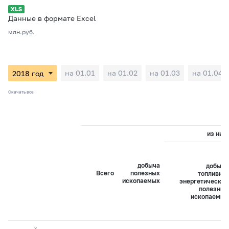
Данные в формате Excel
млн.руб.
на 01.01
на 01.02
на 01.03
на 01.04
Скачать все
из них:
добыча
добыча
Всего
полезных
топливно-
ископаемых
энергетических
полезных
ископаемых