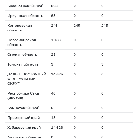
Красноярский край
868
0
0
Иркутская область
63
0
0
Кемеровская
245
245
245
область
Новосибирская
1 138
0
0
область
Омская область
28
0
0
Томская область
3
3
3
ДАЛЬНЕВОСТОЧНЫЙ
14 675
0
0
ФЕДЕРАЛЬНЫЙ
ОКРУГ
Республика Саха
40
0
0
(Якутия)
Камчатский край
0
0
0
Приморский край
13
0
0
Хабаровский край
14 623
0
0
Амурская область
0
0
0