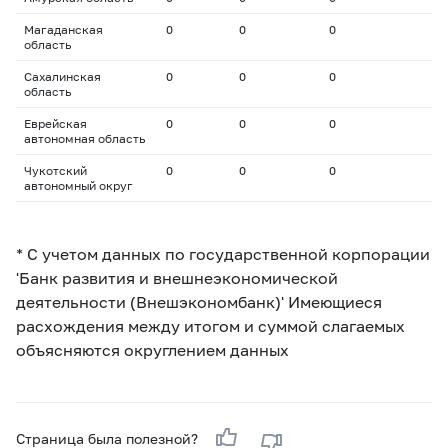
Магаданская
0
0
0
область
Сахалинская
0
0
0
область
Еврейская
0
0
0
автономная область
Чукотский
0
0
0
автономный округ
* С учетом данных по государственной корпорации
'Банк развития и внешнеэкономической
деятельности (Внешэкономбанк)' Имеющиеся
расхождения между итогом и суммой слагаемых
объясняются округлением данных
Страница была полезной?