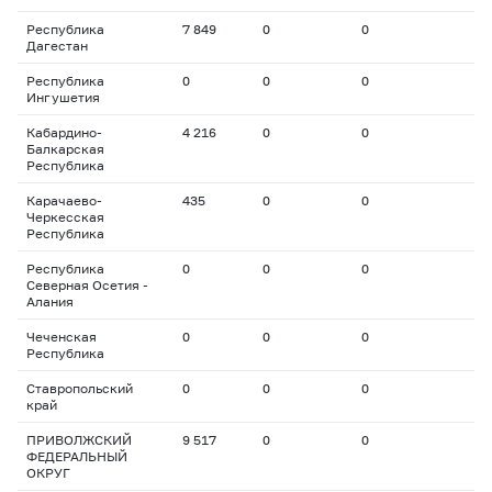
Республика
7 849
0
0
Дагестан
Республика
0
0
0
Ингушетия
Кабардино-
4 216
0
0
Балкарская
Республика
Карачаево-
435
0
0
Черкесская
Республика
Республика
0
0
0
Северная Осетия -
Алания
Чеченская
0
0
0
Республика
Ставропольский
0
0
0
край
ПРИВОЛЖСКИЙ
9 517
0
0
ФЕДЕРАЛЬНЫЙ
ОКРУГ