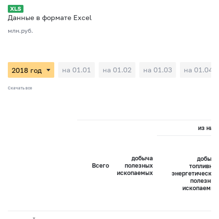
Данные в формате Excel
млн.руб.
на 01.01
на 01.02
на 01.03
на 01.04
Скачать все
из них:
добыча
добыча
Всего
полезных
топливно-
ископаемых
энергетических
полезных
ископаемых