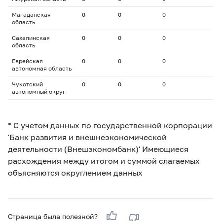
Магаданская
0
0
0
область
Сахалинская
0
0
0
область
Еврейская
0
0
0
автономная область
Чукотский
0
0
0
автономный округ
* С учетом данных по государственной корпорации
'Банк развития и внешнеэкономической
деятельности (Внешэкономбанк)' Имеющиеся
расхождения между итогом и суммой слагаемых
объясняются округлением данных
Страница была полезной?