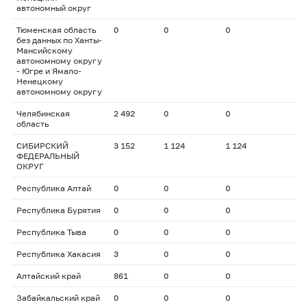
автономный округ
Тюменская область
0
0
0
без данных по Ханты-
Мансийскому
автономному округу
- Югре и Ямало-
Ненецкому
автономному округу
Челябинская
2 492
0
0
область
СИБИРСКИЙ
3 152
1 124
1 124
ФЕДЕРАЛЬНЫЙ
ОКРУГ
Республика Алтай
0
0
0
Республика Бурятия
0
0
0
Республика Тыва
0
0
0
Республика Хакасия
3
0
0
Алтайский край
861
0
0
Забайкальский край
0
0
0