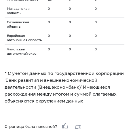
Магаданская
0
0
0
область
Сахалинская
0
0
0
область
Еврейская
0
0
0
автономная область
Чукотский
0
0
0
автономный округ
* С учетом данных по государственной корпорации
'Банк развития и внешнеэкономической
деятельности (Внешэкономбанк)' Имеющиеся
расхождения между итогом и суммой слагаемых
объясняются округлением данных
Страница была полезной?