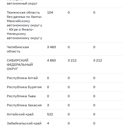
автономный округ
Тюменская область
104
0
0
без данных по Ханты-
Мансийскому
автономному округу
- Югре и Ямало-
Ненецкому
автономному округу
Челябинская
3 483
0
0
область
СИБИРСКИЙ
4 860
3 212
3 212
ФЕДЕРАЛЬНЫЙ
ОКРУГ
Республика Алтай
0
0
0
Республика Бурятия
0
0
0
Республика Тыва
0
0
0
Республика Хакасия
3
0
0
Алтайский край
522
0
0
Забайкальский край
4
0
0