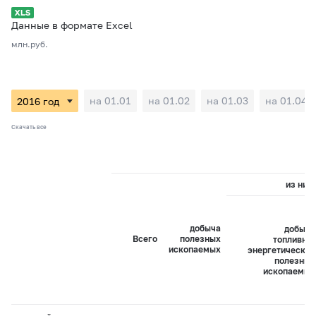
Данные в формате Excel
млн.руб.
на 01.01
на 01.02
на 01.03
на 01.04
Скачать все
из них:
добыча
добыча
Всего
полезных
топливно-
ископаемых
энергетических
полезных
ископаемых