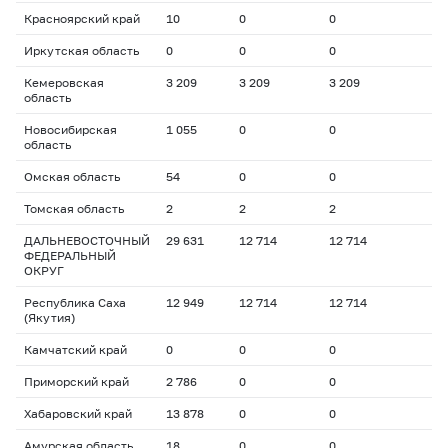
Красноярский край
10
0
0
Иркутская область
0
0
0
Кемеровская
3 209
3 209
3 209
область
Новосибирская
1 055
0
0
область
Омская область
54
0
0
Томская область
2
2
2
ДАЛЬНЕВОСТОЧНЫЙ
29 631
12 714
12 714
ФЕДЕРАЛЬНЫЙ
ОКРУГ
Республика Саха
12 949
12 714
12 714
(Якутия)
Камчатский край
0
0
0
Приморский край
2 786
0
0
Хабаровский край
13 878
0
0
Амурская область
18
0
0