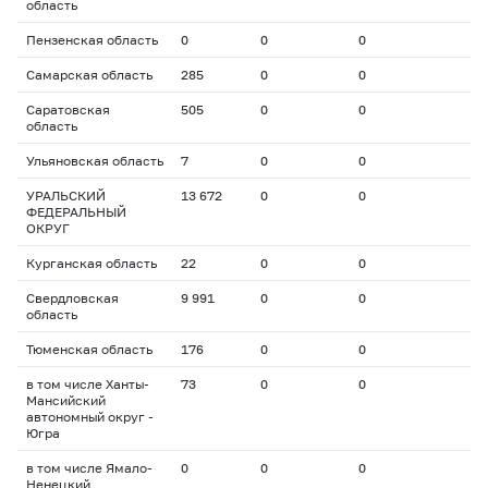
область
Пензенская область
0
0
0
Самарская область
285
0
0
Саратовская
505
0
0
область
Ульяновская область
7
0
0
УРАЛЬСКИЙ
13 672
0
0
ФЕДЕРАЛЬНЫЙ
ОКРУГ
Курганская область
22
0
0
Свердловская
9 991
0
0
область
Тюменская область
176
0
0
в том числе Ханты-
73
0
0
Мансийский
автономный округ -
Югра
в том числе Ямало-
0
0
0
Ненецкий