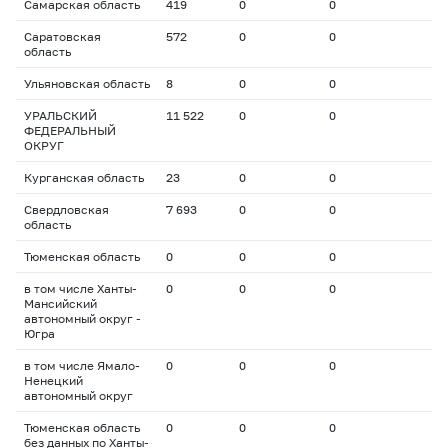
Самарская область
419
0
0
Саратовская
572
0
0
область
Ульяновская область
8
0
0
УРАЛЬСКИЙ
11 522
0
0
ФЕДЕРАЛЬНЫЙ
ОКРУГ
Курганская область
23
0
0
Свердловская
7 693
0
0
область
Тюменская область
0
0
0
в том числе Ханты-
0
0
0
Мансийский
автономный округ -
Югра
в том числе Ямало-
0
0
0
Ненецкий
автономный округ
Тюменская область
0
0
0
без данных по Ханты-