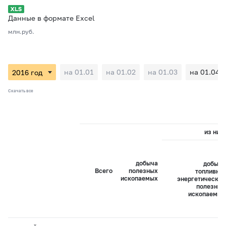
Данные в формате Excel
млн.руб.
на 01.01
на 01.02
на 01.03
на 01.04
Скачать все
из них:
добыча
добыча
Всего
полезных
топливно-
ископаемых
энергетических
полезных
ископаемых