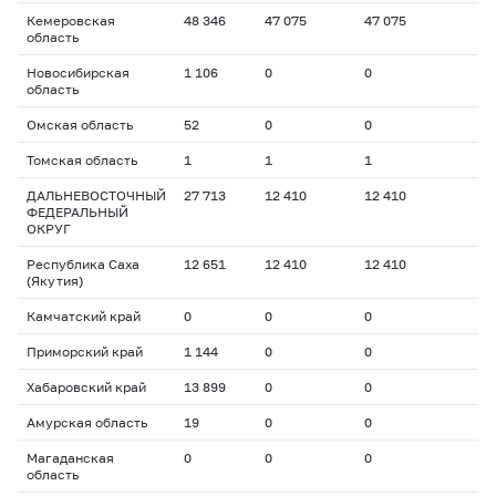
Кемеровская
48 346
47 075
47 075
область
Новосибирская
1 106
0
0
область
Омская область
52
0
0
Томская область
1
1
1
ДАЛЬНЕВОСТОЧНЫЙ
27 713
12 410
12 410
ФЕДЕРАЛЬНЫЙ
ОКРУГ
Республика Саха
12 651
12 410
12 410
(Якутия)
Камчатский край
0
0
0
Приморский край
1 144
0
0
Хабаровский край
13 899
0
0
Амурская область
19
0
0
Магаданская
0
0
0
область