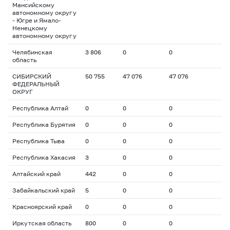
Мансийскому
автономному округу
- Югре и Ямало-
Ненецкому
автономному округу
Челябинская
3 806
0
0
область
СИБИРСКИЙ
50 755
47 076
47 076
ФЕДЕРАЛЬНЫЙ
ОКРУГ
Республика Алтай
0
0
0
Республика Бурятия
0
0
0
Республика Тыва
0
0
0
Республика Хакасия
3
0
0
Алтайский край
442
0
0
Забайкальский край
5
0
0
Красноярский край
0
0
0
Иркутская область
800
0
0