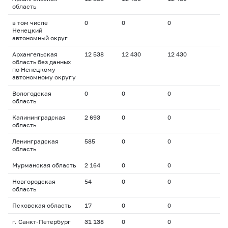
область
в том числе
0
0
0
Ненецкий
автономный округ
Архангельская
12 538
12 430
12 430
область без данных
по Ненецкому
автономному округу
Вологодская
0
0
0
область
Калининградская
2 693
0
0
область
Ленинградская
585
0
0
область
Мурманская область
2 164
0
0
Новгородская
54
0
0
область
Псковская область
17
0
0
г. Санкт-Петербург
31 138
0
0