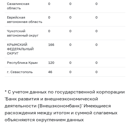
Сахалинская
0
0
0
область
Еврейская
0
0
0
автономная область
Чукотский
0
0
0
автономный округ
КРЫМСКИЙ
166
0
0
ФЕДЕРАЛЬНЫЙ
ОКРУГ
Республика Крым
120
0
0
г. Севастополь
46
0
0
* С учетом данных по государственной корпорации
'Банк развития и внешнеэкономической
деятельности (Внешэкономбанк)' Имеющиеся
расхождения между итогом и суммой слагаемых
объясняются округлением данных