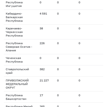
Республика
0
0
0
Ингушетия
Кабардино-
4 591
0
0
Балкарская
Республика
Карачаево-
38
0
0
Черкесская
Республика
Республика
226
0
0
Северная Осетия -
Алания
Чеченская
0
0
0
Республика
Ставропольский
382
0
0
край
ПРИВОЛЖСКИЙ
21 227
0
0
ФЕДЕРАЛЬНЫЙ
ОКРУГ
Республика
17
0
0
Башкортостан
Республика Марий
265
0
0