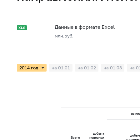
Данные в формате Excel
млн.руб.
на 01.01
на 01.02
на 01.03
на 0
из ни
добыча
добыч
Всего
полезных
топливн