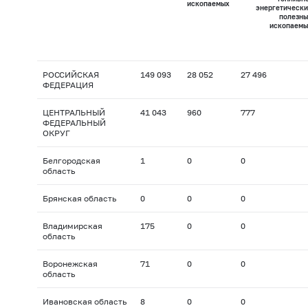
ископаемых
энергетически
полезны
ископаемы
РОССИЙСКАЯ
149 093
28 052
27 496
ФЕДЕРАЦИЯ
ЦЕНТРАЛЬНЫЙ
41 043
960
777
ФЕДЕРАЛЬНЫЙ
ОКРУГ
Белгородская
1
0
0
область
Брянская область
0
0
0
Владимирская
175
0
0
область
Воронежская
71
0
0
область
Ивановская область
8
0
0