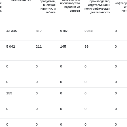
продуктов,
производство;
х
производство
нефтепр
включая
издательская и
х
изделий из
и
напитки, и
полиграфическая
х
дерева
мат
табака
деятельность
43 345
817
9 961
2 358
0
5 042
211
145
99
0
0
0
0
0
0
0
0
0
0
0
153
0
0
0
0
0
0
0
0
0
0
0
0
0
0