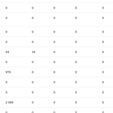
0
0
0
0
0
0
0
0
0
0
0
0
0
0
0
0
0
0
0
0
53
16
0
0
0
0
0
0
0
0
975
0
0
0
0
0
0
0
0
0
0
0
0
0
0
2 066
0
0
0
0
0
0
0
0
0