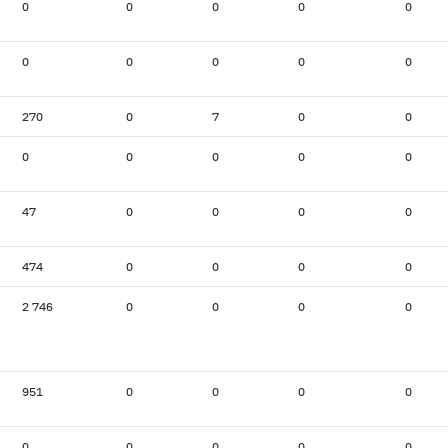
0
0
0
0
0
0
0
0
0
0
270
0
7
0
0
0
0
0
0
0
47
0
0
0
0
474
0
0
0
0
2 746
0
0
0
0
951
0
0
0
0
0
0
0
0
0