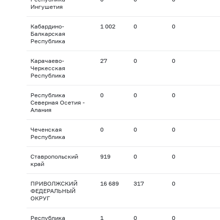
Ингушетия
Кабардино-
1 002
0
0
Балкарская
Республика
Карачаево-
27
0
0
Черкесская
Республика
Республика
0
0
0
Северная Осетия -
Алания
Чеченская
0
0
0
Республика
Ставропольский
919
0
0
край
ПРИВОЛЖСКИЙ
16 689
317
0
ФЕДЕРАЛЬНЫЙ
ОКРУГ
Республика
1
0
0