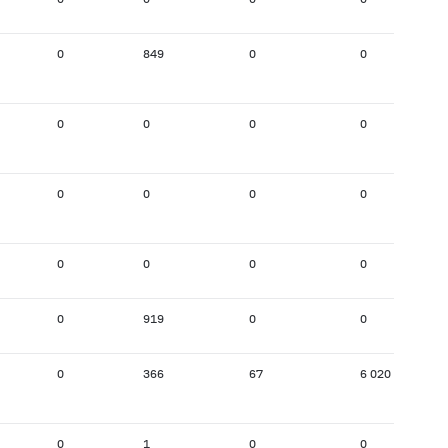
0
849
0
0
0
0
0
0
0
0
0
0
0
0
0
0
0
919
0
0
0
366
67
6 020
0
1
0
0