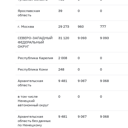
Ярославская
39
0
0
область
г. Москва
29 273
960
777
СЕВЕРО-ЗАПАДНЫЙ
31 120
9 093
9 093
ФЕДЕРАЛЬНЫЙ
ОКРУГ
Республика Карелия
2 008
0
0
Республика Коми
248
0
0
Архангельская
9 481
9 067
9 068
область
в том числе
0
0
0
Ненецкий
автономный округ
Архангельская
9 481
9 067
9 068
область без данных
по Ненецкому