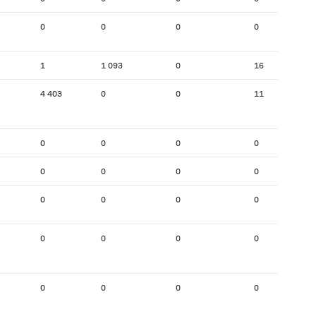
0
0
0
0
1
1 093
0
16
4 403
0
0
11
0
0
0
0
0
0
0
0
0
0
0
0
0
0
0
0
0
0
0
0