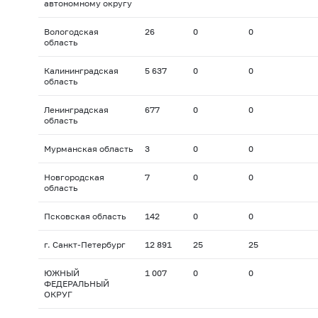
автономному округу
Вологодская
26
0
0
область
Калининградская
5 637
0
0
область
Ленинградская
677
0
0
область
Мурманская область
3
0
0
Новгородская
7
0
0
область
Псковская область
142
0
0
г. Санкт-Петербург
12 891
25
25
ЮЖНЫЙ
1 007
0
0
ФЕДЕРАЛЬНЫЙ
ОКРУГ