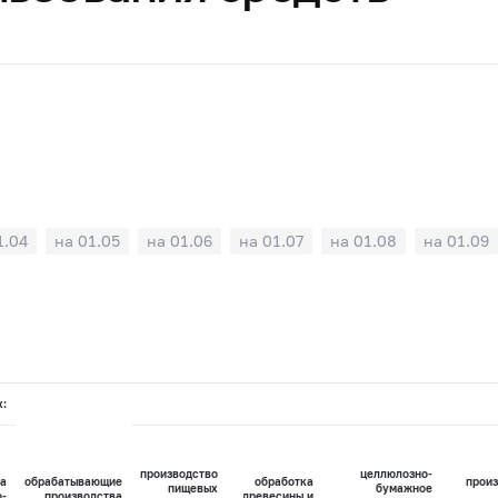
1.04
на 01.05
на 01.06
на 01.07
на 01.08
на 01.09
х:
производство
целлюлозно-
а
обрабатывающие
обработка
произ
пищевых
бумажное
о-
производства
древесины и