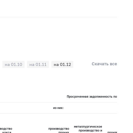
Скачать все
на 01.10
на 01.11
на 01.12
Просроченная задолженность по кредитам 
из них:
металлургическое
водство
производство
производство и
кокса,
прочих
производство