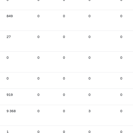
849
0
0
0
0
27
0
0
0
0
0
0
0
0
0
0
0
0
0
0
919
0
0
0
0
9 368
0
0
3
0
1
0
0
0
0