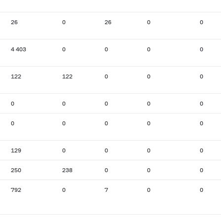
26
0
26
0
0
4 403
0
0
0
0
122
122
0
0
0
0
0
0
0
0
0
0
0
0
0
129
0
0
0
0
250
238
0
0
0
792
0
7
0
0