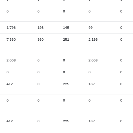
0
0
0
0
0
1 796
195
145
99
0
7 350
360
251
2 195
0
2 008
0
0
2 008
0
0
0
0
0
0
412
0
225
187
0
0
0
0
0
0
412
0
225
187
0