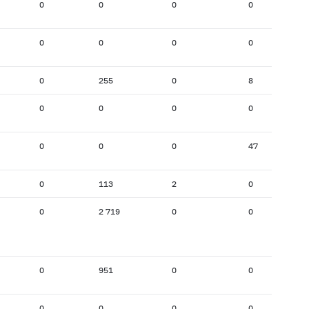
0
0
0
0
0
0
0
0
0
255
0
8
0
0
0
0
0
0
0
47
0
113
2
0
0
2 719
0
0
0
951
0
0
0
0
0
0