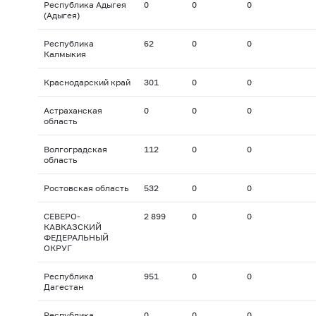
Республика Адыгея
0
0
0
(Адыгея)
Республика
62
0
0
Калмыкия
Краснодарский край
301
0
0
Астраханская
0
0
0
область
Волгоградская
112
0
0
область
Ростовская область
532
0
0
СЕВЕРО-
2 899
0
0
КАВКАЗСКИЙ
ФЕДЕРАЛЬНЫЙ
ОКРУГ
Республика
951
0
0
Дагестан
Республика
0
0
0