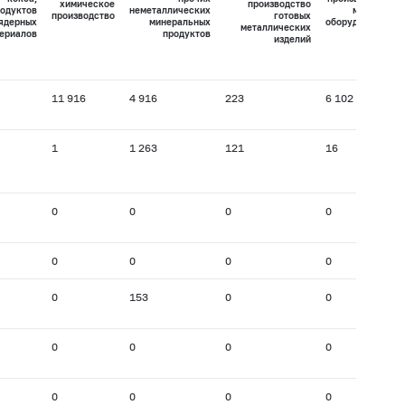
химическое
производство
одуктов
неметаллических
машин и
производство
готовых
 ядерных
минеральных
оборудования
металлических
ериалов
продуктов
изделий
11 916
4 916
223
6 102
1
1 263
121
16
0
0
0
0
0
0
0
0
0
153
0
0
0
0
0
0
0
0
0
0