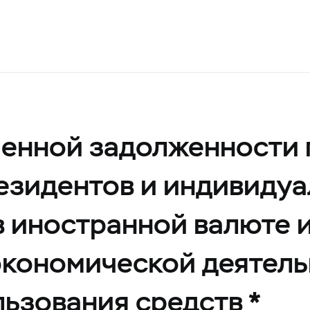
ченной задолженности 
езидентов и индивиду
 иностранной валюте 
экономической деятель
ьзования средств *