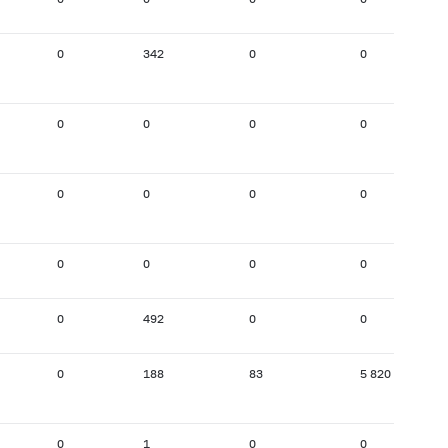
0
342
0
0
0
0
0
0
0
0
0
0
0
0
0
0
0
492
0
0
0
188
83
5 820
0
1
0
0