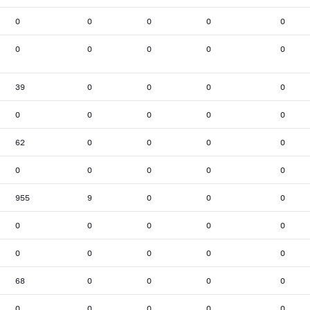
0
0
0
0
0
0
0
0
0
0
39
0
0
0
0
0
0
0
0
0
62
0
0
0
0
0
0
0
0
0
955
9
0
0
0
0
0
0
0
0
0
0
0
0
0
68
0
0
0
0
0
0
0
0
0