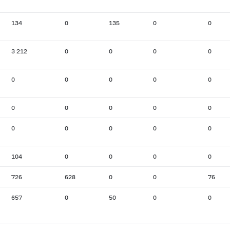
134
0
135
0
0
3 212
0
0
0
0
0
0
0
0
0
0
0
0
0
0
0
0
0
0
0
104
0
0
0
0
726
628
0
0
76
657
0
50
0
0