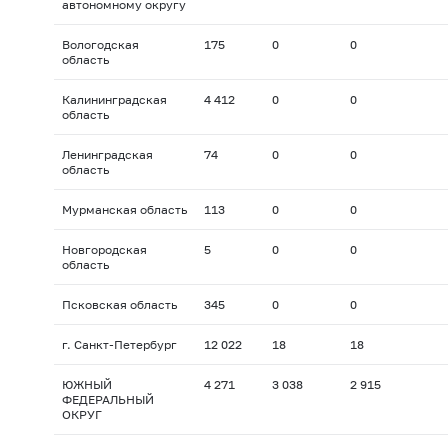
автономному округу
Вологодская
175
0
0
область
Калининградская
4 412
0
0
область
Ленинградская
74
0
0
область
Мурманская область
113
0
0
Новгородская
5
0
0
область
Псковская область
345
0
0
г. Санкт-Петербург
12 022
18
18
ЮЖНЫЙ
4 271
3 038
2 915
ФЕДЕРАЛЬНЫЙ
ОКРУГ