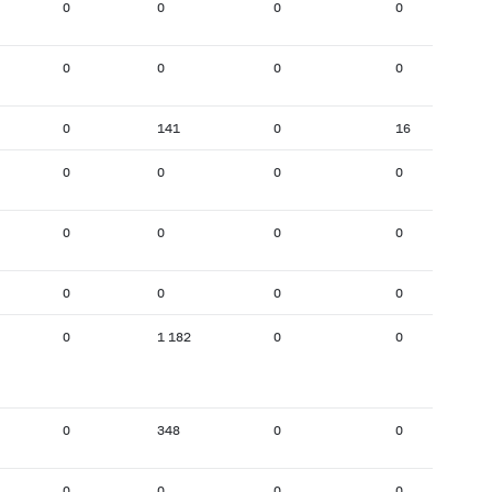
0
0
0
0
0
0
0
0
0
141
0
16
0
0
0
0
0
0
0
0
0
0
0
0
0
1 182
0
0
0
348
0
0
0
0
0
0