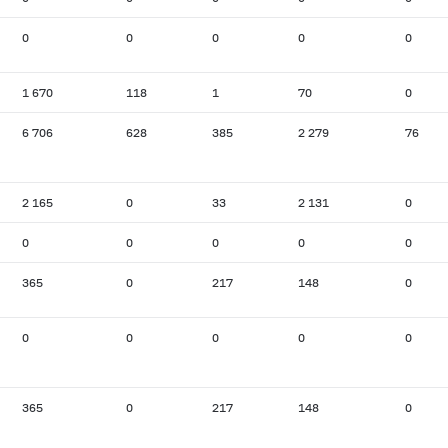
0
0
0
0
0
1 670
118
1
70
0
6 706
628
385
2 279
76
2 165
0
33
2 131
0
0
0
0
0
0
365
0
217
148
0
0
0
0
0
0
365
0
217
148
0