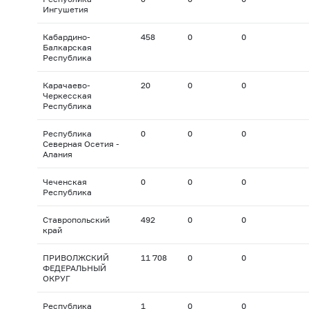
Ингушетия
Кабардино-
458
0
0
Балкарская
Республика
Карачаево-
20
0
0
Черкесская
Республика
Республика
0
0
0
Северная Осетия -
Алания
Чеченская
0
0
0
Республика
Ставропольский
492
0
0
край
ПРИВОЛЖСКИЙ
11 708
0
0
ФЕДЕРАЛЬНЫЙ
ОКРУГ
Республика
1
0
0