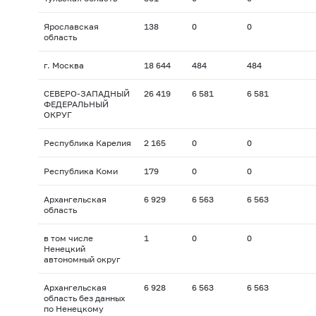
Ярославская
138
0
0
область
г. Москва
18 644
484
484
СЕВЕРО-ЗАПАДНЫЙ
26 419
6 581
6 581
ФЕДЕРАЛЬНЫЙ
ОКРУГ
Республика Карелия
2 165
0
0
Республика Коми
179
0
0
Архангельская
6 929
6 563
6 563
область
в том числе
1
0
0
Ненецкий
автономный округ
Архангельская
6 928
6 563
6 563
область без данных
по Ненецкому