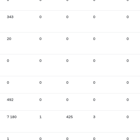
343
0
0
0
0
20
0
0
0
0
0
0
0
0
0
0
0
0
0
0
492
0
0
0
0
7 180
1
425
3
0
1
0
0
0
0