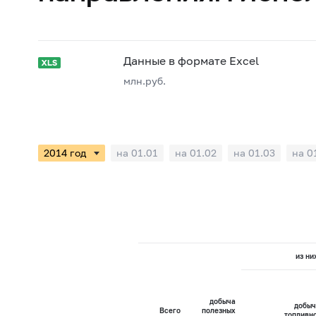
Данные в формате Excel
млн.руб.
на 01.01
на 01.02
на 01.03
на 0
из ни
добыча
добыч
Всего
полезных
топливн