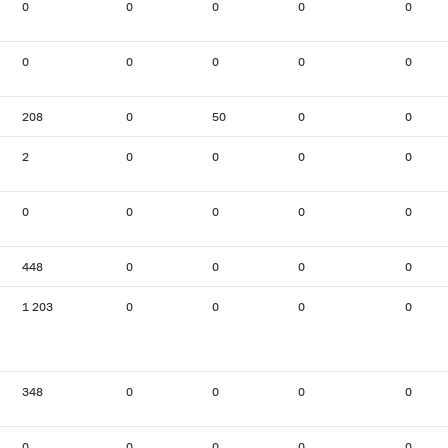
0
0
0
0
0
0
0
0
0
0
208
0
50
0
0
2
0
0
0
0
0
0
0
0
0
448
0
0
0
0
1 203
0
0
0
0
348
0
0
0
0
0
0
0
0
0