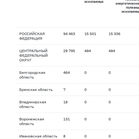
ископаемых
энергетически
полезны
ископаемы
РОССИЙСКАЯ
94 463
15 501
15 336
ФЕДЕРАЦИЯ
ЦЕНТРАЛЬНЫЙ
28 795
484
484
ФЕДЕРАЛЬНЫЙ
ОКРУГ
Белгородская
464
0
0
область
Брянская область
7
0
0
Владимирская
18
0
0
область
Воронежская
131
0
0
область
Ивановская область
8
0
0