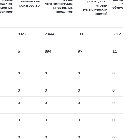
химическое
производство
одуктов
неметаллических
машин и
производство
готовых
 ядерных
минеральных
оборудования
металлических
ериалов
продуктов
изделий
8 653
2 444
186
5 855
5
894
97
11
0
0
0
0
0
0
0
0
0
0
0
0
0
0
0
0
0
0
0
0