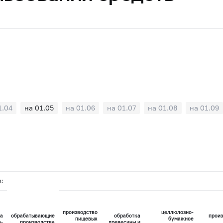
1.04
на 01.05
на 01.06
на 01.07
на 01.08
на 01.09
х:
производство
целлюлозно-
а
обрабатывающие
обработка
произ
пищевых
бумажное
о-
производства
древесины и