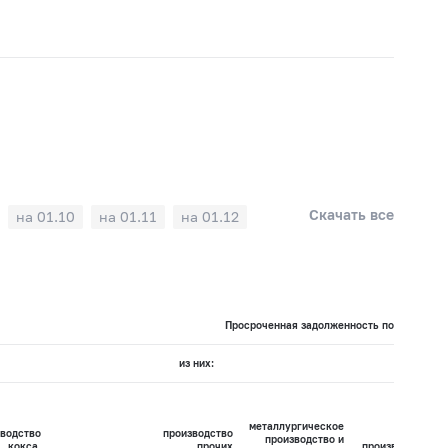
Скачать все
на 01.10
на 01.11
на 01.12
Просроченная задолженность по кредитам 
из них:
металлургическое
водство
производство
производство и
кокса,
прочих
производство