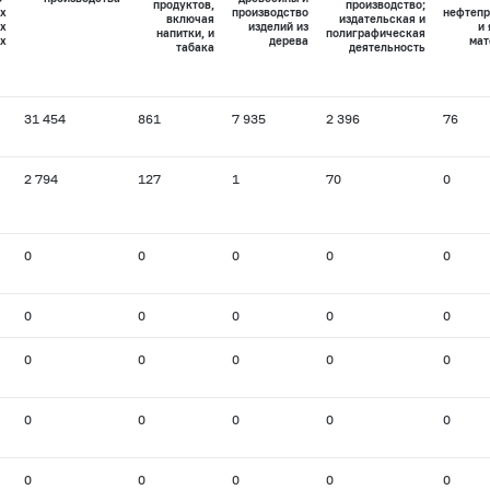
продуктов,
производство;
х
производство
нефтепр
включая
издательская и
х
изделий из
и
напитки, и
полиграфическая
х
дерева
мат
табака
деятельность
31 454
861
7 935
2 396
76
2 794
127
1
70
0
0
0
0
0
0
0
0
0
0
0
0
0
0
0
0
0
0
0
0
0
0
0
0
0
0