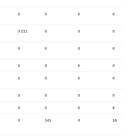
0
0
0
0
3 211
0
0
0
0
0
0
0
0
0
0
0
0
0
0
0
0
0
0
0
0
0
0
8
0
141
0
16