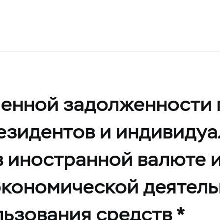
ченной задолженности 
езидентов и индивиду
 иностранной валюте 
экономической деятель
ьзования средств *