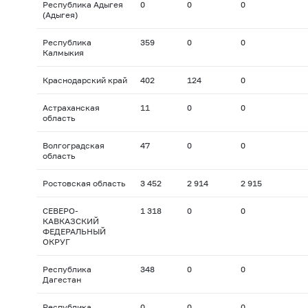
Республика Адыгея
0
0
0
(Адыгея)
Республика
359
0
0
Калмыкия
Краснодарский край
402
124
0
Астраханская
11
0
0
область
Волгоградская
47
0
0
область
Ростовская область
3 452
2 914
2 915
СЕВЕРО-
1 318
0
0
КАВКАЗСКИЙ
ФЕДЕРАЛЬНЫЙ
ОКРУГ
Республика
348
0
0
Дагестан
Республика
0
0
0