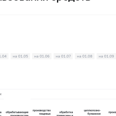
1.04
на 01.05
на 01.06
на 01.07
на 01.08
на 01.09
х:
производство
целлюлозно-
а
обрабатывающие
обработка
произ
пищевых
бумажное
о-
производства
древесины и