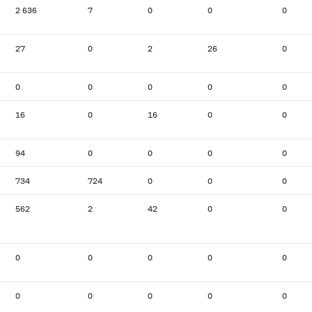
2 636
7
0
0
0
27
0
2
26
0
0
0
0
0
0
16
0
16
0
0
94
0
0
0
0
734
724
0
0
0
562
2
42
0
0
0
0
0
0
0
0
0
0
0
0