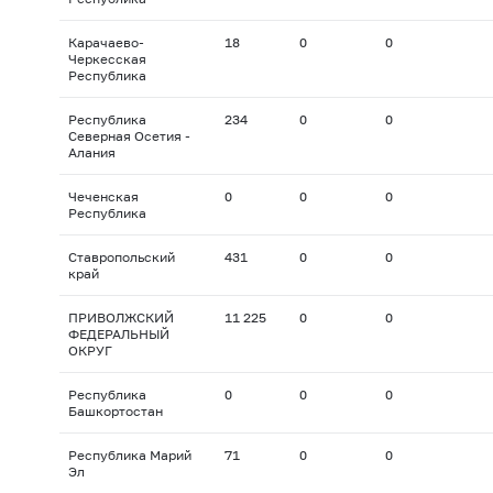
Карачаево-
18
0
0
Черкесская
Республика
Республика
234
0
0
Северная Осетия -
Алания
Чеченская
0
0
0
Республика
Ставропольский
431
0
0
край
ПРИВОЛЖСКИЙ
11 225
0
0
ФЕДЕРАЛЬНЫЙ
ОКРУГ
Республика
0
0
0
Башкортостан
Республика Марий
71
0
0
Эл