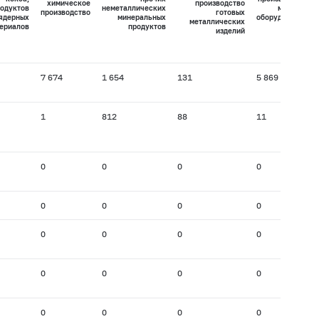
химическое
производство
одуктов
неметаллических
машин и
производство
готовых
 ядерных
минеральных
оборудования
металлических
ериалов
продуктов
изделий
7 674
1 654
131
5 869
1
812
88
11
0
0
0
0
0
0
0
0
0
0
0
0
0
0
0
0
0
0
0
0