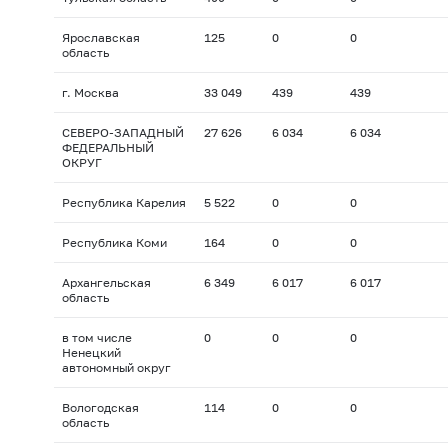
Ярославская
125
0
0
область
г. Москва
33 049
439
439
СЕВЕРО-ЗАПАДНЫЙ
27 626
6 034
6 034
ФЕДЕРАЛЬНЫЙ
ОКРУГ
Республика Карелия
5 522
0
0
Республика Коми
164
0
0
Архангельская
6 349
6 017
6 017
область
в том числе
0
0
0
Ненецкий
автономный округ
Вологодская
114
0
0
область