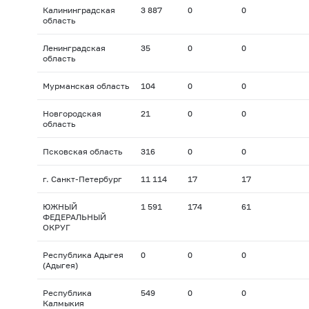
Калининградская
3 887
0
0
область
Ленинградская
35
0
0
область
Мурманская область
104
0
0
Новгородская
21
0
0
область
Псковская область
316
0
0
г. Санкт-Петербург
11 114
17
17
ЮЖНЫЙ
1 591
174
61
ФЕДЕРАЛЬНЫЙ
ОКРУГ
Республика Адыгея
0
0
0
(Адыгея)
Республика
549
0
0
Калмыкия