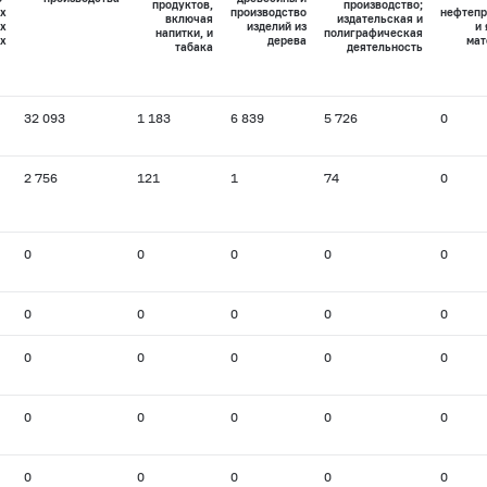
продуктов,
производство;
х
производство
нефтепр
включая
издательская и
х
изделий из
и
напитки, и
полиграфическая
х
дерева
мат
табака
деятельность
32 093
1 183
6 839
5 726
0
2 756
121
1
74
0
0
0
0
0
0
0
0
0
0
0
0
0
0
0
0
0
0
0
0
0
0
0
0
0
0