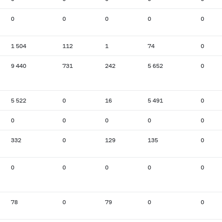
0
0
0
0
0
1 504
112
1
74
0
9 440
731
242
5 652
0
5 522
0
16
5 491
0
0
0
0
0
0
332
0
129
135
0
0
0
0
0
0
78
0
79
0
0