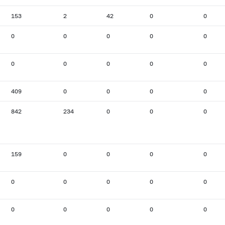
153
2
42
0
0
0
0
0
0
0
0
0
0
0
0
409
0
0
0
0
842
234
0
0
0
159
0
0
0
0
0
0
0
0
0
0
0
0
0
0