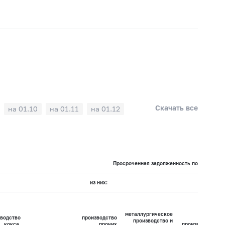
Скачать все
на 01.10
на 01.11
на 01.12
Просроченная задолженность по кредитам 
из них:
металлургическое
водство
производство
производство и
кокса,
прочих
производство