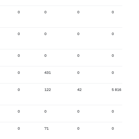
0
0
0
0
0
0
0
0
0
0
0
0
0
431
0
0
0
122
42
5 816
0
0
0
0
0
71
0
0