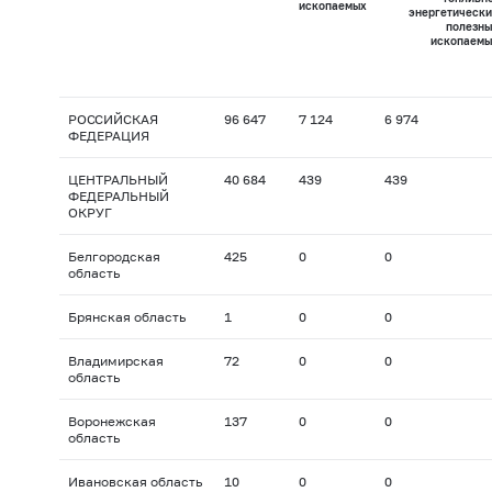
ископаемых
энергетически
полезны
ископаемы
РОССИЙСКАЯ
96 647
7 124
6 974
ФЕДЕРАЦИЯ
ЦЕНТРАЛЬНЫЙ
40 684
439
439
ФЕДЕРАЛЬНЫЙ
ОКРУГ
Белгородская
425
0
0
область
Брянская область
1
0
0
Владимирская
72
0
0
область
Воронежская
137
0
0
область
Ивановская область
10
0
0