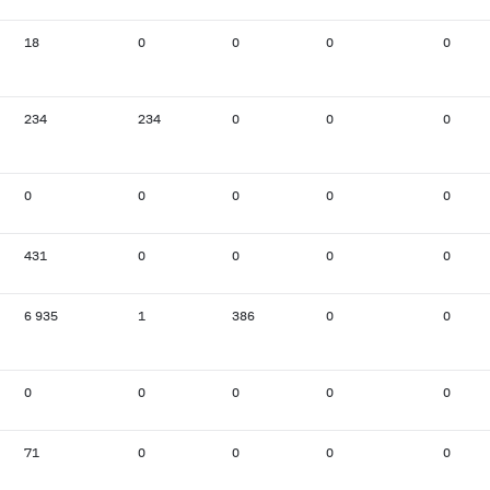
18
0
0
0
0
234
234
0
0
0
0
0
0
0
0
431
0
0
0
0
6 935
1
386
0
0
0
0
0
0
0
71
0
0
0
0