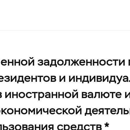
ченной задолженности 
езидентов и индивиду
 иностранной валюте 
экономической деятель
ьзования средств *