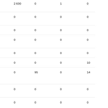
2 630
0
1
0
0
0
0
0
0
0
0
0
0
0
0
0
0
0
0
0
0
0
0
10
0
95
0
14
0
0
0
0
0
0
0
0