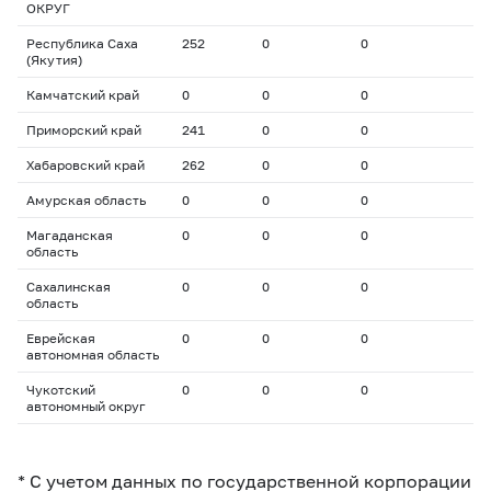
ОКРУГ
Республика Саха
252
0
0
(Якутия)
Камчатский край
0
0
0
Приморский край
241
0
0
Хабаровский край
262
0
0
Амурская область
0
0
0
Магаданская
0
0
0
область
Сахалинская
0
0
0
область
Еврейская
0
0
0
автономная область
Чукотский
0
0
0
автономный округ
* С учетом данных по государственной корпорации