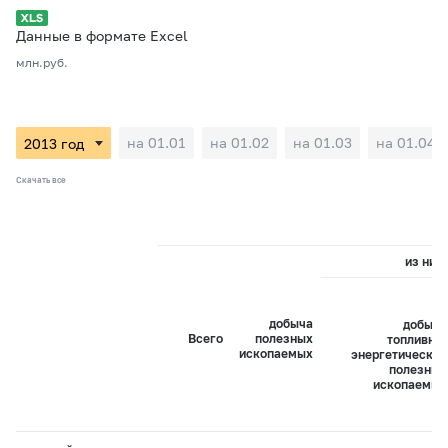
Данные в формате Excel
млн.руб.
на 01.01
на 01.02
на 01.03
на 01.04
Скачать все
из них:
добыча
добыча
Всего
полезных
топливно-
ископаемых
энергетических
полезных
ископаемых