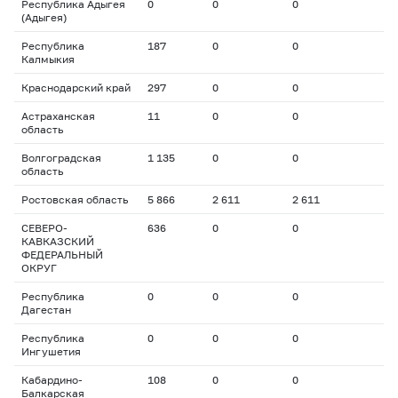
Республика Адыгея
0
0
0
(Адыгея)
Республика
187
0
0
Калмыкия
Краснодарский край
297
0
0
Астраханская
11
0
0
область
Волгоградская
1 135
0
0
область
Ростовская область
5 866
2 611
2 611
СЕВЕРО-
636
0
0
КАВКАЗСКИЙ
ФЕДЕРАЛЬНЫЙ
ОКРУГ
Республика
0
0
0
Дагестан
Республика
0
0
0
Ингушетия
Кабардино-
108
0
0
Балкарская