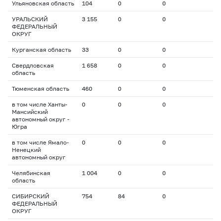
Ульяновская область
104
0
0
УРАЛЬСКИЙ
3 155
0
0
ФЕДЕРАЛЬНЫЙ
ОКРУГ
Курганская область
33
0
0
Свердловская
1 658
0
0
область
Тюменская область
460
0
0
в том числе Ханты-
0
0
0
Мансийский
автономный округ -
Югра
в том числе Ямало-
0
0
0
Ненецкий
автономный округ
Челябинская
1 004
0
0
область
СИБИРСКИЙ
754
84
0
ФЕДЕРАЛЬНЫЙ
ОКРУГ