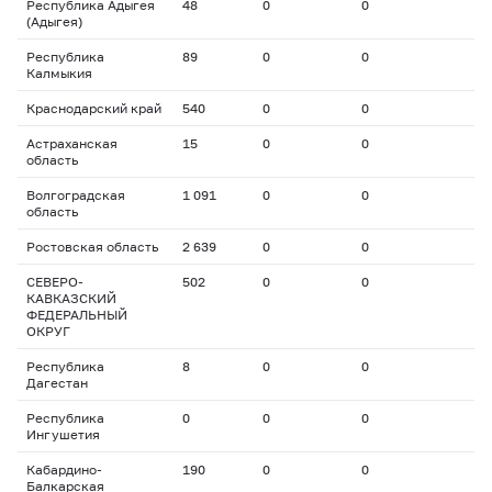
Республика Адыгея
48
0
0
(Адыгея)
Республика
89
0
0
Калмыкия
Краснодарский край
540
0
0
Астраханская
15
0
0
область
Волгоградская
1 091
0
0
область
Ростовская область
2 639
0
0
СЕВЕРО-
502
0
0
КАВКАЗСКИЙ
ФЕДЕРАЛЬНЫЙ
ОКРУГ
Республика
8
0
0
Дагестан
Республика
0
0
0
Ингушетия
Кабардино-
190
0
0
Балкарская