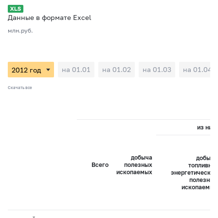
Данные в формате Excel
млн.руб.
на 01.01
на 01.02
на 01.03
на 01.04
Скачать все
из них:
добыча
добыча
Всего
полезных
топливно-
ископаемых
энергетических
полезных
ископаемых