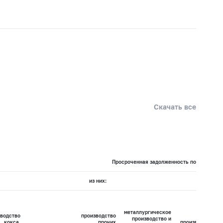
Скачать все
Просроченная задолженность по кредитам 
из них:
металлургическое
водство
производство
производство и
кокса,
прочих
производство