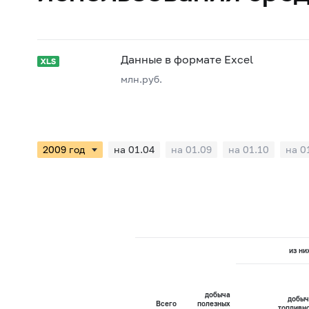
Данные в формате Excel
млн.руб.
на 01.04
на 01.09
на 01.10
на 0
из ни
добыча
добыч
Всего
полезных
топливн