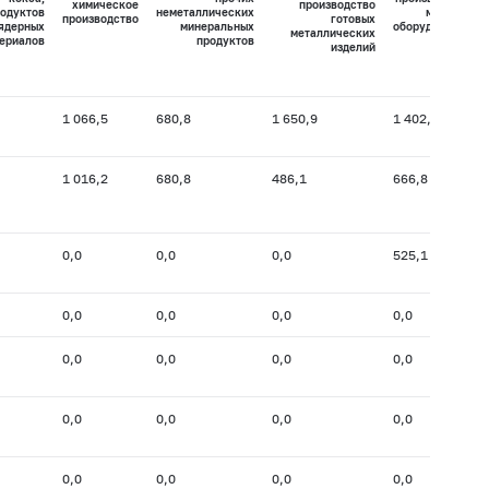
химическое
производство
одуктов
неметаллических
машин и
производство
готовых
 ядерных
минеральных
оборудования
металлических
ериалов
продуктов
изделий
1 066,5
680,8
1 650,9
1 402,3
1 016,2
680,8
486,1
666,8
0,0
0,0
0,0
525,1
0,0
0,0
0,0
0,0
0,0
0,0
0,0
0,0
0,0
0,0
0,0
0,0
0,0
0,0
0,0
0,0