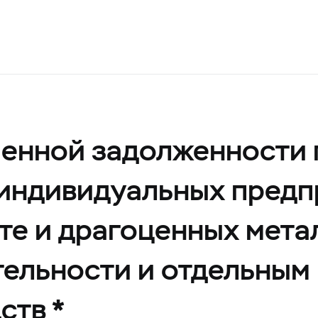
ченной задолженности 
 индивидуальных пред
те и драгоценных мета
ельности и отдельным
ств *