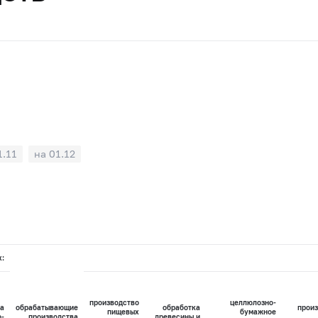
1.11
на 01.12
х:
производство
целлюлозно-
а
обрабатывающие
обработка
произ
пищевых
бумажное
о-
производства
древесины и