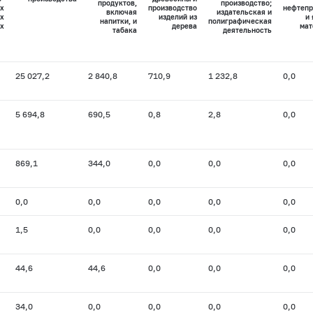
продуктов,
производство;
х
производство
нефтепр
включая
издательская и
х
изделий из
и
напитки, и
полиграфическая
х
дерева
мат
табака
деятельность
25 027,2
2 840,8
710,9
1 232,8
0,0
5 694,8
690,5
0,8
2,8
0,0
869,1
344,0
0,0
0,0
0,0
0,0
0,0
0,0
0,0
0,0
1,5
0,0
0,0
0,0
0,0
44,6
44,6
0,0
0,0
0,0
34,0
0,0
0,0
0,0
0,0