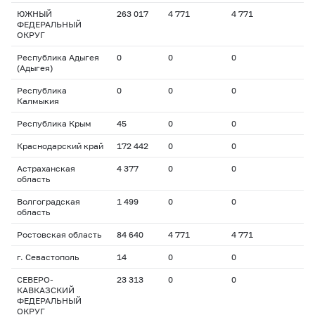
ЮЖНЫЙ
263 017
4 771
4 771
ФЕДЕРАЛЬНЫЙ
ОКРУГ
Республика Адыгея
0
0
0
(Адыгея)
Республика
0
0
0
Калмыкия
Республика Крым
45
0
0
Краснодарский край
172 442
0
0
Астраханская
4 377
0
0
область
Волгоградская
1 499
0
0
область
Ростовская область
84 640
4 771
4 771
г. Севастополь
14
0
0
СЕВЕРО-
23 313
0
0
КАВКАЗСКИЙ
ФЕДЕРАЛЬНЫЙ
ОКРУГ