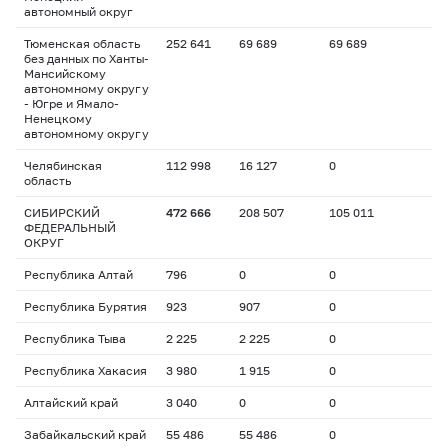
автономный округ
Тюменская область
252 641
69 689
69 689
без данных по Ханты-
Мансийскому
автономному округу
- Югре и Ямало-
Ненецкому
автономному округу
Челябинская
112 998
16 127
0
область
СИБИРСКИЙ
472 666
208 507
105 011
ФЕДЕРАЛЬНЫЙ
ОКРУГ
Республика Алтай
796
0
0
Республика Бурятия
923
907
0
Республика Тыва
2 225
2 225
0
Республика Хакасия
3 980
1 915
0
Алтайский край
3 040
0
0
Забайкальский край
55 486
55 486
0