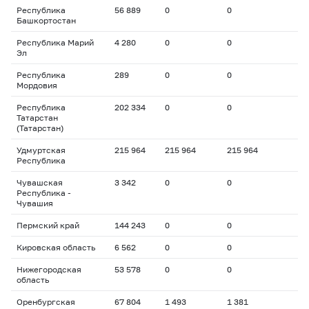
Республика
56 889
0
0
Башкортостан
Республика Марий
4 280
0
0
Эл
Республика
289
0
0
Мордовия
Республика
202 334
0
0
Татарстан
(Татарстан)
Удмуртская
215 964
215 964
215 964
Республика
Чувашская
3 342
0
0
Республика -
Чувашия
Пермский край
144 243
0
0
Кировская область
6 562
0
0
Нижегородская
53 578
0
0
область
Оренбургская
67 804
1 493
1 381