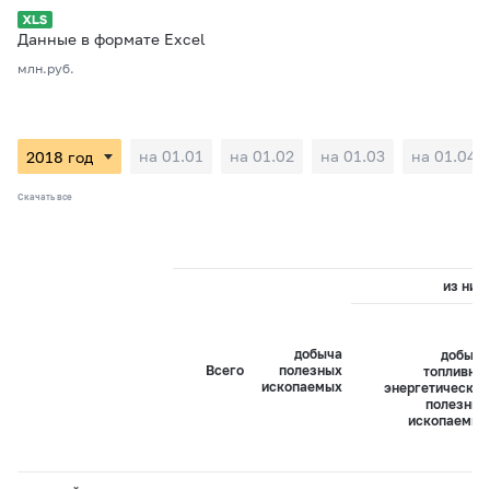
Данные в формате Excel
млн.руб.
на 01.01
на 01.02
на 01.03
на 01.04
Скачать все
из них:
добыча
добыча
Всего
полезных
топливно-
ископаемых
энергетических
полезных
ископаемых