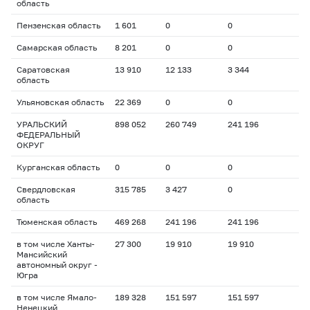
область
Пензенская область
1 601
0
0
Самарская область
8 201
0
0
Саратовская
13 910
12 133
3 344
область
Ульяновская область
22 369
0
0
УРАЛЬСКИЙ
898 052
260 749
241 196
ФЕДЕРАЛЬНЫЙ
ОКРУГ
Курганская область
0
0
0
Свердловская
315 785
3 427
0
область
Тюменская область
469 268
241 196
241 196
в том числе Ханты-
27 300
19 910
19 910
Мансийский
автономный округ -
Югра
в том числе Ямало-
189 328
151 597
151 597
Ненецкий