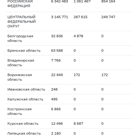
РОССИЙСКАЯ
6 342 483
1 061 467
854 164
ФЕДЕРАЦИЯ
ЦЕНТРАЛЬНЫЙ
3 145 771
267 615
249 747
ФЕДЕРАЛЬНЫЙ
ОКРУГ
Белгородская
32 836
4 878
0
область
Брянская область
63 588
0
0
Владимирская
7 766
0
0
область
Воронежская
22 949
172
172
область
Ивановская область
248
0
0
Калужская область
495
0
0
Костромская
6 866
0
0
область
Курская область
12 496
8 687
0
Липецкая область
2 180
0
0