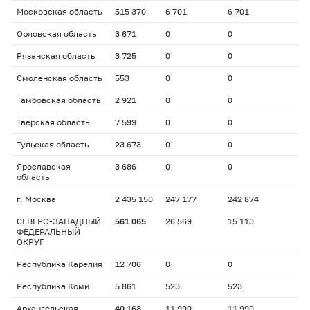
Московская область
515 370
6 701
6 701
Орловская область
3 671
0
0
Рязанская область
3 725
0
0
Смоленская область
553
0
0
Тамбовская область
2 921
0
0
Тверская область
7 599
0
0
Тульская область
23 673
0
0
Ярославская
3 686
0
0
область
г. Москва
2 435 150
247 177
242 874
СЕВЕРО-ЗАПАДНЫЙ
561 065
26 569
15 113
ФЕДЕРАЛЬНЫЙ
ОКРУГ
Республика Карелия
12 706
0
0
Республика Коми
5 861
523
523
Архангельская
40 163
11 990
11 990