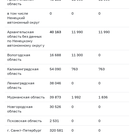
область
в том числе
0
0
0
Ненецкий
автономный округ
Архангельская
40 163
11 990
11 990
область без данных
по Ненецкому
автономному округу
Вологодская
16 688
11 300
0
область
Калининградская
54 090
763
763
область
Ленинградская
38 046
0
0
область
Мурманская область
39 873
1 992
1 836
Новгородская
30 526
0
0
область
Псковская область
2 531
0
0
г. Санкт-Петербург
320 581
0
0