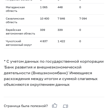
Магаданская
1 065
448
0
область
Сахалинская
10 400
7 846
7 094
область
Еврейская
339
339
0
автономная область
Чукотский
4 837
1 422
0
автономный округ
* С учетом данных по государственной корпорации
'Банк развития и внешнеэкономической
деятельности (Внешэкономбанк)' Имеющиеся
расхождения между итогом и суммой слагаемых
объясняются округлением данных
Страница была полезной?