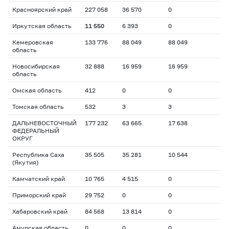
Красноярский край
227 058
36 570
0
Иркутская область
11 550
6 393
0
Кемеровская
133 776
88 049
88 049
область
Новосибирская
32 888
16 959
16 959
область
Омская область
412
0
0
Томская область
532
3
3
ДАЛЬНЕВОСТОЧНЫЙ
177 232
63 665
17 638
ФЕДЕРАЛЬНЫЙ
ОКРУГ
Республика Саха
35 505
35 281
10 544
(Якутия)
Камчатский край
10 765
4 515
0
Приморский край
29 752
0
0
Хабаровский край
84 568
13 814
0
Амурская область
0
0
0