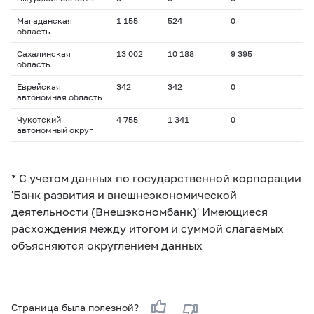
Магаданская
1 155
524
0
область
Сахалинская
13 002
10 188
9 395
область
Еврейская
342
342
0
автономная область
Чукотский
4 755
1 341
0
автономный округ
* С учетом данных по государственной корпорации
'Банк развития и внешнеэкономической
деятельности (Внешэкономбанк)' Имеющиеся
расхождения между итогом и суммой слагаемых
объясняются округлением данных
Страница была полезной?