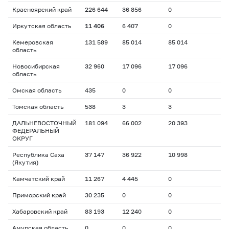
Красноярский край
226 644
36 856
0
Иркутская область
11 406
6 407
0
Кемеровская
131 589
85 014
85 014
область
Новосибирская
32 960
17 096
17 096
область
Омская область
435
0
0
Томская область
538
3
3
ДАЛЬНЕВОСТОЧНЫЙ
181 094
66 002
20 393
ФЕДЕРАЛЬНЫЙ
ОКРУГ
Республика Саха
37 147
36 922
10 998
(Якутия)
Камчатский край
11 267
4 445
0
Приморский край
30 235
0
0
Хабаровский край
83 193
12 240
0
Амурская область
0
0
0