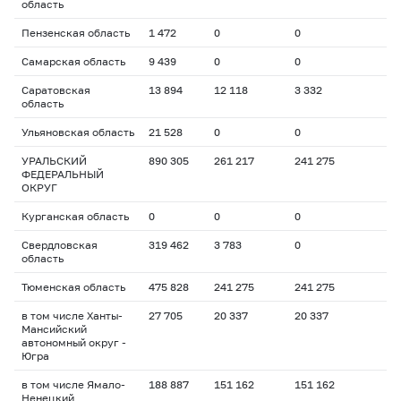
область
Пензенская область
1 472
0
0
Самарская область
9 439
0
0
Саратовская
13 894
12 118
3 332
область
Ульяновская область
21 528
0
0
УРАЛЬСКИЙ
890 305
261 217
241 275
ФЕДЕРАЛЬНЫЙ
ОКРУГ
Курганская область
0
0
0
Свердловская
319 462
3 783
0
область
Тюменская область
475 828
241 275
241 275
в том числе Ханты-
27 705
20 337
20 337
Мансийский
автономный округ -
Югра
в том числе Ямало-
188 887
151 162
151 162
Ненецкий