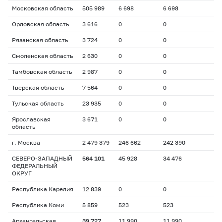
Московская область
505 989
6 698
6 698
Орловская область
3 616
0
0
Рязанская область
3 724
0
0
Смоленская область
2 630
0
0
Тамбовская область
2 987
0
0
Тверская область
7 564
0
0
Тульская область
23 935
0
0
Ярославская
3 671
0
0
область
г. Москва
2 479 379
246 662
242 390
СЕВЕРО-ЗАПАДНЫЙ
564 101
45 928
34 476
ФЕДЕРАЛЬНЫЙ
ОКРУГ
Республика Карелия
12 839
0
0
Республика Коми
5 859
523
523
Архангельская
39 727
11 990
11 990