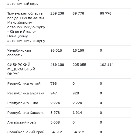
автономный округ
Тюменская область
259 236
69 776
69 776
без данных по Ханты-
Мансийскому
автономному округу
- Югре и Ямало-
Ненецкому
автономному округу
Челябинская
95 015
16 159
0
область
СИБИРСКИЙ
469 138
205 055
102 114
ФЕДЕРАЛЬНЫЙ
ОКРУГ
Республика Алтай
796
0
0
Республика Бурятия
947
928
0
Республика Тыва
2 224
2 224
0
Республика Хакасия
3 978
1 914
0
Алтайский край
3 008
0
0
Забайкальский край
54 612
54 612
0