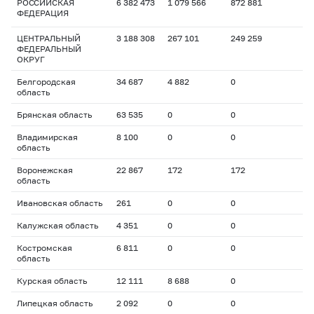
РОССИЙСКАЯ
6 382 473
1 079 566
872 881
ФЕДЕРАЦИЯ
ЦЕНТРАЛЬНЫЙ
3 188 308
267 101
249 259
ФЕДЕРАЛЬНЫЙ
ОКРУГ
Белгородская
34 687
4 882
0
область
Брянская область
63 535
0
0
Владимирская
8 100
0
0
область
Воронежская
22 867
172
172
область
Ивановская область
261
0
0
Калужская область
4 351
0
0
Костромская
6 811
0
0
область
Курская область
12 111
8 688
0
Липецкая область
2 092
0
0