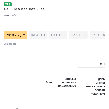
Данные в формате Excel
млн.руб.
на 01.01
на 01.02
на 01.03
на 01.04
Скачать все
из них:
добыча
добыча
Всего
полезных
топливно-
ископаемых
энергетических
полезных
ископаемых