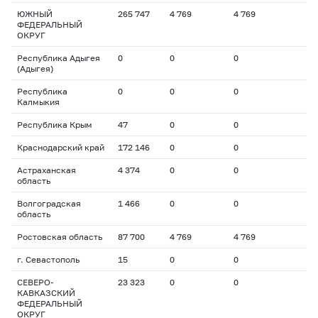
ЮЖНЫЙ
265 747
4 769
4 769
ФЕДЕРАЛЬНЫЙ
ОКРУГ
Республика Адыгея
0
0
0
(Адыгея)
Республика
0
0
0
Калмыкия
Республика Крым
47
0
0
Краснодарский край
172 146
0
0
Астраханская
4 374
0
0
область
Волгоградская
1 466
0
0
область
Ростовская область
87 700
4 769
4 769
г. Севастополь
15
0
0
СЕВЕРО-
23 323
0
0
КАВКАЗСКИЙ
ФЕДЕРАЛЬНЫЙ
ОКРУГ