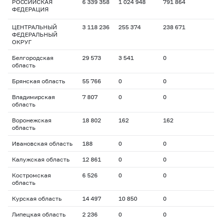
РОССИЙСКАЯ
6 339 358
1 024 948
791 864
ФЕДЕРАЦИЯ
ЦЕНТРАЛЬНЫЙ
3 118 236
255 374
238 671
ФЕДЕРАЛЬНЫЙ
ОКРУГ
Белгородская
29 573
3 541
0
область
Брянская область
55 766
0
0
Владимирская
7 807
0
0
область
Воронежская
18 802
162
162
область
Ивановская область
188
0
0
Калужская область
12 861
0
0
Костромская
6 526
0
0
область
Курская область
14 497
10 850
0
Липецкая область
2 236
0
0