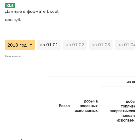
Данные в формате Excel
млн.руб.
на 01.01
на 01.02
на 01.03
на 01.04
Скачать все
из них:
добыча
добыча
Всего
полезных
топливно-
ископаемых
энергетических
полезных
ископаемых