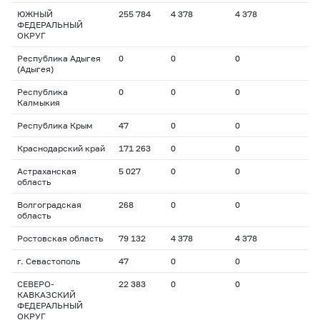
ЮЖНЫЙ
255 784
4 378
4 378
ФЕДЕРАЛЬНЫЙ
ОКРУГ
Республика Адыгея
0
0
0
(Адыгея)
Республика
0
0
0
Калмыкия
Республика Крым
47
0
0
Краснодарский край
171 263
0
0
Астраханская
5 027
0
0
область
Волгоградская
268
0
0
область
Ростовская область
79 132
4 378
4 378
г. Севастополь
47
0
0
СЕВЕРО-
22 383
0
0
КАВКАЗСКИЙ
ФЕДЕРАЛЬНЫЙ
ОКРУГ