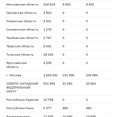
Московская область
418 919
9 425
9 425
Орловская область
2 923
0
0
Рязанская область
3 501
0
0
Смоленская область
1 279
0
0
Тамбовская область
2 747
0
0
Тверская область
5 001
0
0
Тульская область
28 160
0
0
Ярославская
4 209
0
0
область
г. Москва
2 503 241
231 396
229 084
СЕВЕРО-ЗАПАДНЫЙ
531 956
31 450
20 864
ФЕДЕРАЛЬНЫЙ
ОКРУГ
Республика Карелия
15 758
0
0
Республика Коми
5 377
480
480
Архангельская
21 698
10 590
10 590