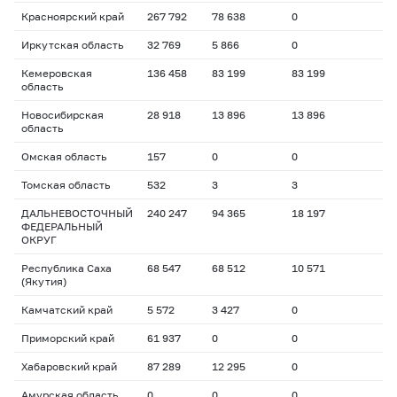
Красноярский край
267 792
78 638
0
Иркутская область
32 769
5 866
0
Кемеровская
136 458
83 199
83 199
область
Новосибирская
28 918
13 896
13 896
область
Омская область
157
0
0
Томская область
532
3
3
ДАЛЬНЕВОСТОЧНЫЙ
240 247
94 365
18 197
ФЕДЕРАЛЬНЫЙ
ОКРУГ
Республика Саха
68 547
68 512
10 571
(Якутия)
Камчатский край
5 572
3 427
0
Приморский край
61 937
0
0
Хабаровский край
87 289
12 295
0
Амурская область
0
0
0