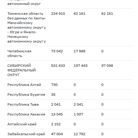
автономный округ
Тюменская область
224 910
62 161
62 161
без данных по Ханты-
Мансийскому
автономному округу
- Югре и Ямало-
Ненецкому
автономному округу
Челябинская
73 042
17 988
0
область
СИБИРСКИЙ
531 633
197 443
97 098
ФЕДЕРАЛЬНЫЙ
ОКРУГ
Республика Алтай
730
0
0
Республика Бурятия
35
0
0
Республика Тыва
2 041
2 041
0
Республика Хакасия
13 045
1 007
0
Алтайский край
2 152
0
0
Забайкальский край
47 004
12 792
0