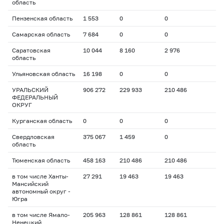
область
Пензенская область
1 553
0
0
Самарская область
7 684
0
0
Саратовская
10 044
8 160
2 976
область
Ульяновская область
16 198
0
0
УРАЛЬСКИЙ
906 272
229 933
210 486
ФЕДЕРАЛЬНЫЙ
ОКРУГ
Курганская область
0
0
0
Свердловская
375 067
1 459
0
область
Тюменская область
458 163
210 486
210 486
в том числе Ханты-
27 291
19 463
19 463
Мансийский
автономный округ -
Югра
в том числе Ямало-
205 963
128 861
128 861
Ненецкий