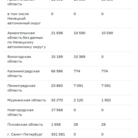
область
в том числе
0
0
0
Ненецкий
автономный округ
Архангельская
21 698
10 590
10 590
область без данных
по Ненецкому
автономному округу
Вологодская
15 189
10 368
0
область
Калининградская
66 996
774
774
область
Ленинградская
23 860
7 091
7 091
область
Мурманская область
32 270
2 120
1 902
Новгородская
17 568
0
0
область
Псковская область
1 658
28
28
г. Санкт-Петербург
331 581
0
0