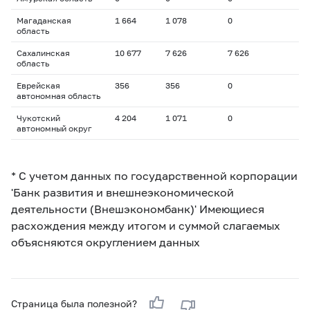
Магаданская
1 664
1 078
0
область
Сахалинская
10 677
7 626
7 626
область
Еврейская
356
356
0
автономная область
Чукотский
4 204
1 071
0
автономный округ
* С учетом данных по государственной корпорации
'Банк развития и внешнеэкономической
деятельности (Внешэкономбанк)' Имеющиеся
расхождения между итогом и суммой слагаемых
объясняются округлением данных
Страница была полезной?