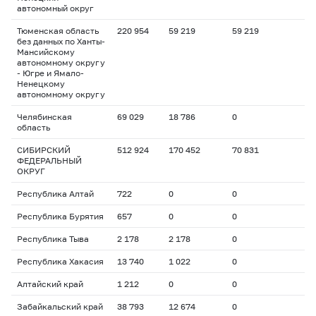
автономный округ
Тюменская область
220 954
59 219
59 219
без данных по Ханты-
Мансийскому
автономному округу
- Югре и Ямало-
Ненецкому
автономному округу
Челябинская
69 029
18 786
0
область
СИБИРСКИЙ
512 924
170 452
70 831
ФЕДЕРАЛЬНЫЙ
ОКРУГ
Республика Алтай
722
0
0
Республика Бурятия
657
0
0
Республика Тыва
2 178
2 178
0
Республика Хакасия
13 740
1 022
0
Алтайский край
1 212
0
0
Забайкальский край
38 793
12 674
0