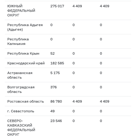
ЮЖНЫЙ
275 017
4 409
4 409
ФЕДЕРАЛЬНЫЙ
ОКРУГ
Республика Адыгея
0
0
0
(Адыгея)
Республика
0
0
0
Калмыкия
Республика Крым
52
0
0
Краснодарский край
182 585
0
0
Астраханская
5 175
0
0
область
Волгоградская
376
0
0
область
Ростовская область
86 780
4 409
4 409
г. Севастополь
49
0
0
СЕВЕРО-
23 546
0
0
КАВКАЗСКИЙ
ФЕДЕРАЛЬНЫЙ
ОКРУГ