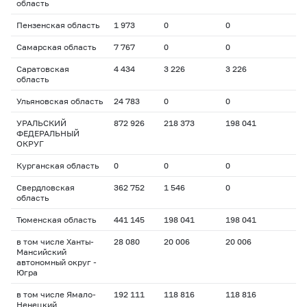
область
Пензенская область
1 973
0
0
Самарская область
7 767
0
0
Саратовская
4 434
3 226
3 226
область
Ульяновская область
24 783
0
0
УРАЛЬСКИЙ
872 926
218 373
198 041
ФЕДЕРАЛЬНЫЙ
ОКРУГ
Курганская область
0
0
0
Свердловская
362 752
1 546
0
область
Тюменская область
441 145
198 041
198 041
в том числе Ханты-
28 080
20 006
20 006
Мансийский
автономный округ -
Югра
в том числе Ямало-
192 111
118 816
118 816
Ненецкий