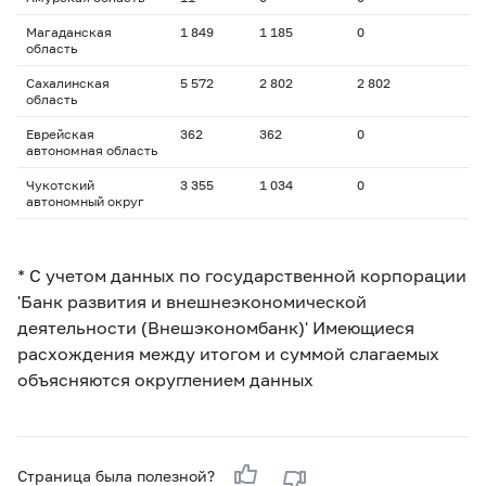
Магаданская
1 849
1 185
0
область
Сахалинская
5 572
2 802
2 802
область
Еврейская
362
362
0
автономная область
Чукотский
3 355
1 034
0
автономный округ
* С учетом данных по государственной корпорации
'Банк развития и внешнеэкономической
деятельности (Внешэкономбанк)' Имеющиеся
расхождения между итогом и суммой слагаемых
объясняются округлением данных
Страница была полезной?