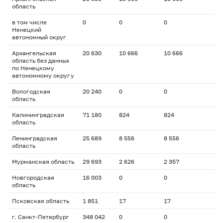
область
в том числе
0
0
0
Ненецкий
автономный округ
Архангельская
20 630
10 666
10 666
область без данных
по Ненецкому
автономному округу
Вологодская
20 240
0
0
область
Калининградская
71 180
824
824
область
Ленинградская
25 689
8 556
8 556
область
Мурманская область
29 693
2 626
2 357
Новгородская
16 003
0
0
область
Псковская область
1 851
17
17
г. Санкт-Петербург
348 042
0
0