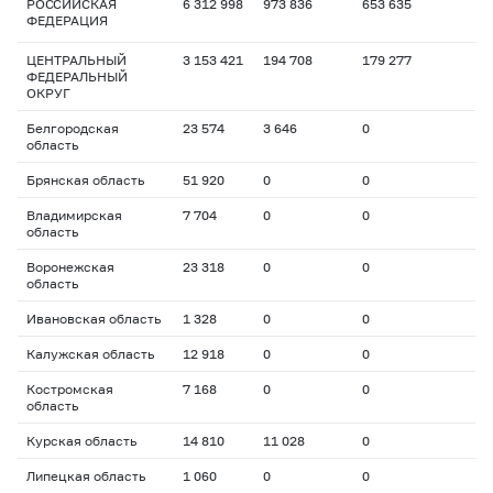
РОССИЙСКАЯ
6 312 998
973 836
653 635
ФЕДЕРАЦИЯ
ЦЕНТРАЛЬНЫЙ
3 153 421
194 708
179 277
ФЕДЕРАЛЬНЫЙ
ОКРУГ
Белгородская
23 574
3 646
0
область
Брянская область
51 920
0
0
Владимирская
7 704
0
0
область
Воронежская
23 318
0
0
область
Ивановская область
1 328
0
0
Калужская область
12 918
0
0
Костромская
7 168
0
0
область
Курская область
14 810
11 028
0
Липецкая область
1 060
0
0