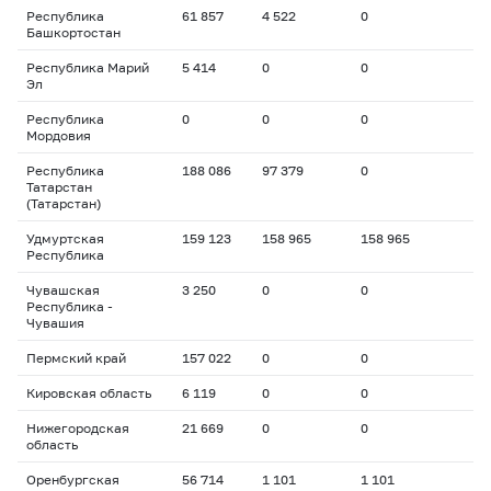
Республика
61 857
4 522
0
Башкортостан
Республика Марий
5 414
0
0
Эл
Республика
0
0
0
Мордовия
Республика
188 086
97 379
0
Татарстан
(Татарстан)
Удмуртская
159 123
158 965
158 965
Республика
Чувашская
3 250
0
0
Республика -
Чувашия
Пермский край
157 022
0
0
Кировская область
6 119
0
0
Нижегородская
21 669
0
0
область
Оренбургская
56 714
1 101
1 101