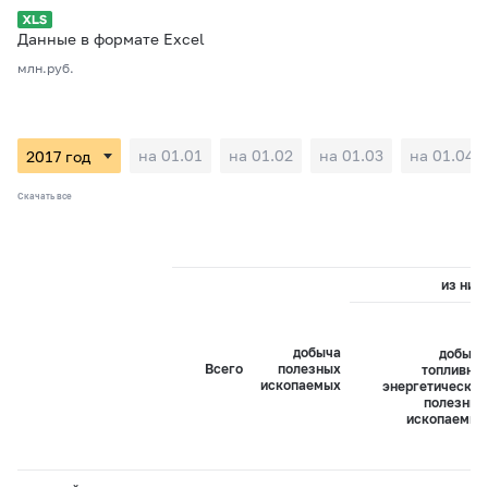
Данные в формате Excel
млн.руб.
на 01.01
на 01.02
на 01.03
на 01.04
Скачать все
из них:
добыча
добыча
Всего
полезных
топливно-
ископаемых
энергетических
полезных
ископаемых