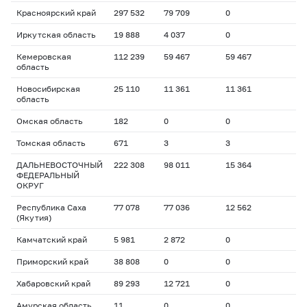
Красноярский край
297 532
79 709
0
Иркутская область
19 888
4 037
0
Кемеровская
112 239
59 467
59 467
область
Новосибирская
25 110
11 361
11 361
область
Омская область
182
0
0
Томская область
671
3
3
ДАЛЬНЕВОСТОЧНЫЙ
222 308
98 011
15 364
ФЕДЕРАЛЬНЫЙ
ОКРУГ
Республика Саха
77 078
77 036
12 562
(Якутия)
Камчатский край
5 981
2 872
0
Приморский край
38 808
0
0
Хабаровский край
89 293
12 721
0
Амурская область
11
0
0