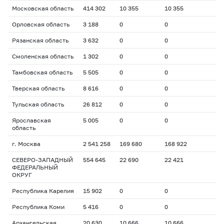
Московская область
414 302
10 355
10 355
Орловская область
3 188
0
0
Рязанская область
3 632
0
0
Смоленская область
1 302
0
0
Тамбовская область
5 505
0
0
Тверская область
8 616
0
0
Тульская область
26 812
0
0
Ярославская
5 005
0
0
область
г. Москва
2 541 258
169 680
168 922
СЕВЕРО-ЗАПАДНЫЙ
554 645
22 690
22 421
ФЕДЕРАЛЬНЫЙ
ОКРУГ
Республика Карелия
15 902
0
0
Республика Коми
5 416
0
0
Архангельская
20 630
10 666
10 666