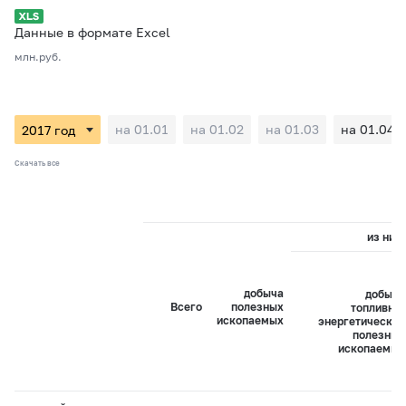
Данные в формате Excel
млн.руб.
на 01.01
на 01.02
на 01.03
на 01.04
Скачать все
из них:
добыча
добыча
Всего
полезных
топливно-
ископаемых
энергетических
полезных
ископаемых