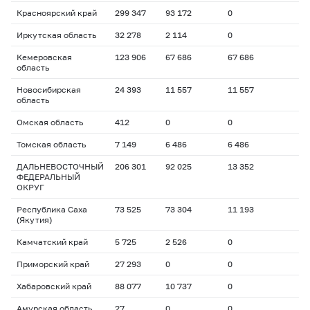
Красноярский край
299 347
93 172
0
Иркутская область
32 278
2 114
0
Кемеровская
123 906
67 686
67 686
область
Новосибирская
24 393
11 557
11 557
область
Омская область
412
0
0
Томская область
7 149
6 486
6 486
ДАЛЬНЕВОСТОЧНЫЙ
206 301
92 025
13 352
ФЕДЕРАЛЬНЫЙ
ОКРУГ
Республика Саха
73 525
73 304
11 193
(Якутия)
Камчатский край
5 725
2 526
0
Приморский край
27 293
0
0
Хабаровский край
88 077
10 737
0
Амурская область
27
0
0