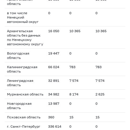
область
в том числе
0
0
0
Ненецкий
автономный округ
Архангельская
16 050
10 365
10 365
область без данных
по Ненецкому
автономному округу
Вологодская
19 447
0
0
область
Калининградская
66 024
783
783
область
Ленинградская
32 891
7 574
7 574
область
Мурманская область
34 982
8 174
2 625
Новгородская
13 987
0
0
область
Псковская область
360
15
15
г. Санкт-Петербург
336 614
0
0