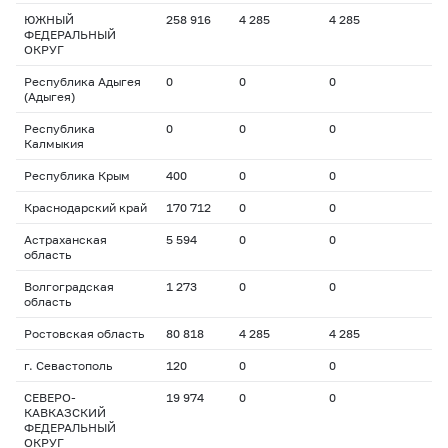
ЮЖНЫЙ
258 916
4 285
4 285
ФЕДЕРАЛЬНЫЙ
ОКРУГ
Республика Адыгея
0
0
0
(Адыгея)
Республика
0
0
0
Калмыкия
Республика Крым
400
0
0
Краснодарский край
170 712
0
0
Астраханская
5 594
0
0
область
Волгоградская
1 273
0
0
область
Ростовская область
80 818
4 285
4 285
г. Севастополь
120
0
0
СЕВЕРО-
19 974
0
0
КАВКАЗСКИЙ
ФЕДЕРАЛЬНЫЙ
ОКРУГ