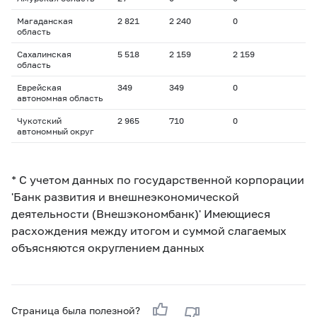
Магаданская
2 821
2 240
0
область
Сахалинская
5 518
2 159
2 159
область
Еврейская
349
349
0
автономная область
Чукотский
2 965
710
0
автономный округ
* С учетом данных по государственной корпорации
'Банк развития и внешнеэкономической
деятельности (Внешэкономбанк)' Имеющиеся
расхождения между итогом и суммой слагаемых
объясняются округлением данных
Страница была полезной?