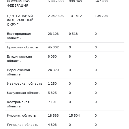
РОССИЙСКАЯ
5 995 883
896 346
547 938
ФЕДЕРАЦИЯ
ЦЕНТРАЛЬНЫЙ
2 947 605
131 412
104 708
ФЕДЕРАЛЬНЫЙ
ОКРУГ
Белгородская
23 106
9 518
0
область
Брянская область
45 302
0
0
Владимирская
6 050
6
0
область
Воронежская
24 370
0
0
область
Ивановская область
1 250
0
0
Калужская область
5 825
0
0
Костромская
7 191
0
0
область
Курская область
18 563
15 504
0
Липецкая область
4 803
0
0