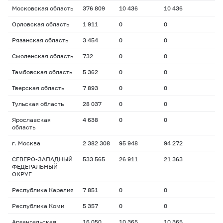
Московская область
376 809
10 436
10 436
Орловская область
1 911
0
0
Рязанская область
3 454
0
0
Смоленская область
732
0
0
Тамбовская область
5 362
0
0
Тверская область
7 893
0
0
Тульская область
28 037
0
0
Ярославская
4 638
0
0
область
г. Москва
2 382 308
95 948
94 272
СЕВЕРО-ЗАПАДНЫЙ
533 565
26 911
21 363
ФЕДЕРАЛЬНЫЙ
ОКРУГ
Республика Карелия
7 851
0
0
Республика Коми
5 357
0
0
Архангельская
16 050
10 365
10 365