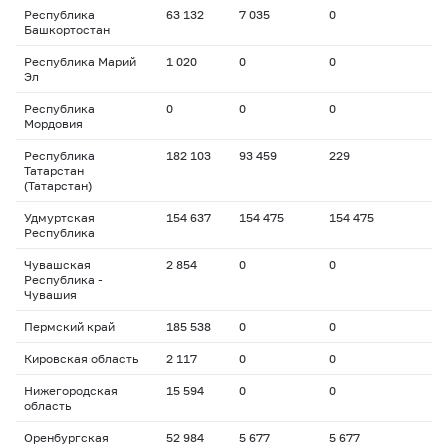
Республика
63 132
7 035
0
Башкортостан
Республика Марий
1 020
0
0
Эл
Республика
0
0
0
Мордовия
Республика
182 103
93 459
229
Татарстан
(Татарстан)
Удмуртская
154 637
154 475
154 475
Республика
Чувашская
2 854
0
0
Республика -
Чувашия
Пермский край
185 538
0
0
Кировская область
2 117
0
0
Нижегородская
15 594
0
0
область
Оренбургская
52 984
5 677
5 677