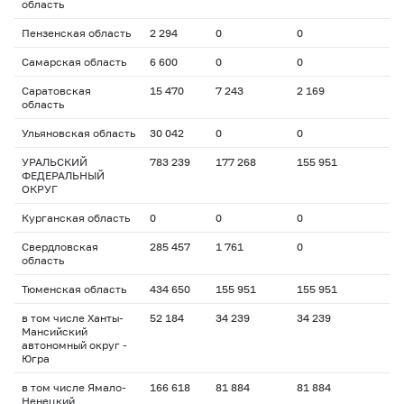
область
Пензенская область
2 294
0
0
Самарская область
6 600
0
0
Саратовская
15 470
7 243
2 169
область
Ульяновская область
30 042
0
0
УРАЛЬСКИЙ
783 239
177 268
155 951
ФЕДЕРАЛЬНЫЙ
ОКРУГ
Курганская область
0
0
0
Свердловская
285 457
1 761
0
область
Тюменская область
434 650
155 951
155 951
в том числе Ханты-
52 184
34 239
34 239
Мансийский
автономный округ -
Югра
в том числе Ямало-
166 618
81 884
81 884
Ненецкий