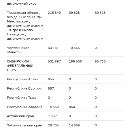
автономный округ
Тюменская область
215 849
39 828
39 828
без данных по Ханты-
Мансийскому
автономному округу
- Югре и Ямало-
Ненецкому
автономному округу
Челябинская
63 131
19 556
0
область
СИБИРСКИЙ
531 897
196 556
85 730
ФЕДЕРАЛЬНЫЙ
ОКРУГ
Республика Алтай
855
0
0
Республика Бурятия
657
0
0
Республика Тыва
0
0
0
Республика Хакасия
14 559
850
0
Алтайский край
1 637
0
0
Забайкальский край
26 705
14 689
0